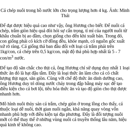
Cá chép nuôi trong hồ nước lớn cho trọng lượng hơn 4 kg. Ảnh: Minh
Thái
Để đạt được hiệu quả cao như vậy, ông Hương cho biết: Để nuôi cá
chép, trắm giòn hiệu quả đòi hỏi sự cẩn trọng, tỉ mỉ của người nuôi từ
khâu chuẩn bị ao đầm, chọn giống cho đến khi xuất bán. Trong đó,
con giống phải có kích cỡ đồng đều, khỏe mạnh, có nguồn gốc xuất
xứ rõ ràng. Cá giống thả ban đầu đối với loại cá trắm phải trên
1kg/con, cá chép trên 0,5 kg/con, mật độ thả phù hợp nhất là 5 - 7
3
con/m
nước.
Để tạo độ săn chắc cho thịt cá, ông Hương chỉ sử dụng duy nhất 1 loại
thức ăn đó là hạt đậu tằm. Đây là loại thức ăn làm cho cá có chất
lượng thịt ngọt, săn giòn. Cùng với chế độ thức ăn dinh dưỡng cao,
ông Hương duy trì dòng nước chảy trong đập bằng máy sục để tạo
điều kiện cho cá bơi lội, tiêu hóa thức ăn và tạo độ giòn cho thịt được
nhanh hơn.
Mô hình nuôi thủy sản cá trắm, chép giòn ở trong lồng cho thấy, cá
thuộc loại dễ nuôi, thời gian nuôi ngắn, khả năng quay vòng vốn
nhanh phù hợp với điều kiện tại địa phương. Đây là đối tượng nuôi
mới có thể thay thế ở những vùng nuôi cá truyền thống lâu năm, hiệu
quả kinh tế không cao.