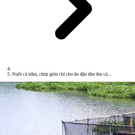
Nuôi cá trắm, chép giòn chỉ cho ăn đậu tằm thu cả...