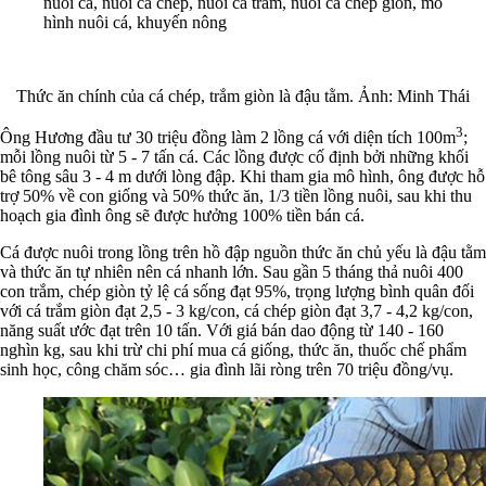
nuôi cá, nuôi cá chép, nuôi cá trắm, nuôi cá chép giòn, mô
hình nuôi cá, khuyến nông
Thức ăn chính của cá chép, trắm giòn là đậu tằm. Ảnh: Minh Thái
3
Ông Hương đầu tư 30 triệu đồng làm 2 lồng cá với diện tích 100m
;
mỗi lồng nuôi từ 5 - 7 tấn cá. Các lồng được cố định bởi những khối
bê tông sâu 3 - 4 m dưới lòng đập. Khi tham gia mô hình, ông được hỗ
trợ 50% về con giống và 50% thức ăn, 1/3 tiền lồng nuôi, sau khi thu
hoạch gia đình ông sẽ được hưởng 100% tiền bán cá.
Cá được nuôi trong lồng trên hồ đập nguồn thức ăn chủ yếu là đậu tằm
và thức ăn tự nhiên nên cá nhanh lớn. Sau gần 5 tháng thả nuôi 400
con trắm, chép giòn tỷ lệ cá sống đạt 95%, trọng lượng bình quân đối
với cá trắm giòn đạt 2,5 - 3 kg/con, cá chép giòn đạt 3,7 - 4,2 kg/con,
năng suất ước đạt trên 10 tấn. Với giá bán dao động từ 140 - 160
nghìn kg, sau khi trừ chi phí mua cá giống, thức ăn, thuốc chế phẩm
sinh học, công chăm sóc… gia đình lãi ròng trên 70 triệu đồng/vụ.