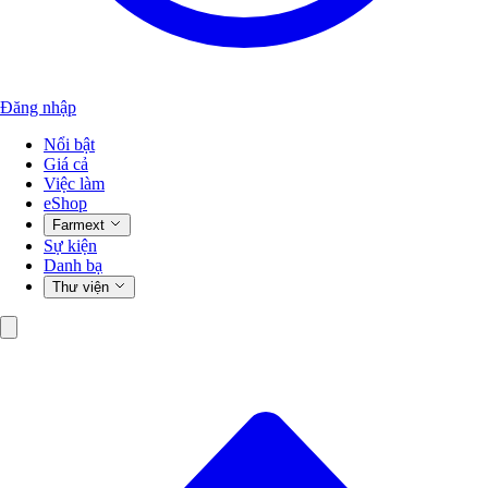
Đăng nhập
Nổi bật
Giá cả
Việc làm
eShop
Farmext
Sự kiện
Danh bạ
Thư viện