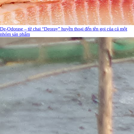
De-Odorase – từ chai “Deoray” huyền thoại đến tên gọi của cả một
nhóm sản phẩm