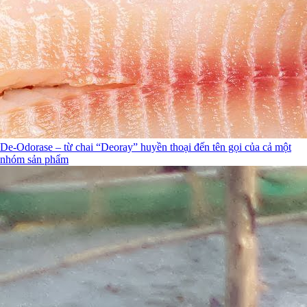
De-Odorase – từ chai “Deoray” huyền thoại đến tên gọi của cả một
nhóm sản phẩm