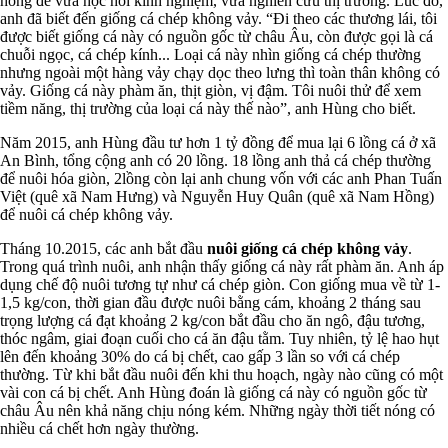
hồng để vừa học hỏi kinh nghiệm, vừa nghiên cứu thị trường. Lúc đó,
anh đã biết đến giống cá chép không vảy. “Đi theo các thương lái, tôi
được biết giống cá này có nguồn gốc từ châu Âu, còn được gọi là cá
chuỗi ngọc, cá chép kính... Loại cá này nhìn giống cá chép thường
nhưng ngoài một hàng vảy chạy dọc theo lưng thì toàn thân không có
vảy. Giống cá này phàm ăn, thịt giòn, vị đậm. Tôi nuôi thử để xem
tiềm năng, thị trường của loại cá này thế nào”, anh Hùng cho biết.
Năm 2015, anh Hùng đầu tư hơn 1 tỷ đồng để mua lại 6 lồng cá ở xã
An Bình, tổng cộng anh có 20 lồng. 18 lồng anh thả cá chép thường
để nuôi hóa giòn, 2lồng còn lại anh chung vốn với các anh Phan Tuấn
Việt (quê xã Nam Hưng) và Nguyễn Huy Quân (quê xã Nam Hồng)
để nuôi cá chép không vảy.
Tháng 10.2015, các anh bắt đầu
nuôi giống cá chép không vảy
.
Trong quá trình nuôi, anh nhận thấy giống cá này rất phàm ăn. Anh áp
dụng chế độ nuôi tương tự như cá chép giòn. Con giống mua về từ 1-
1,5 kg/con, thời gian đầu được nuôi bằng cám, khoảng 2 tháng sau
trọng lượng cá đạt khoảng 2 kg/con bắt đầu cho ăn ngô, đậu tương,
thóc ngâm, giai đoạn cuối cho cá ăn đậu tằm. Tuy nhiên, tỷ lệ hao hụt
lên đến khoảng 30% do cá bị chết, cao gấp 3 lần so với cá chép
thường. Từ khi bắt đầu nuôi đến khi thu hoạch, ngày nào cũng có một
vài con cá bị chết. Anh Hùng đoán là giống cá này có nguồn gốc từ
châu Âu nên khả năng chịu nóng kém. Những ngày thời tiết nóng có
nhiều cá chết hơn ngày thường.