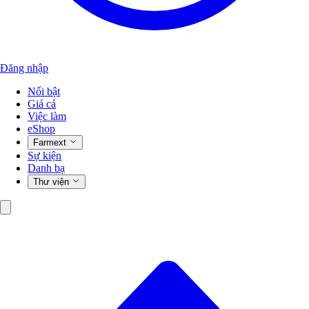
Đăng nhập
Nổi bật
Giá cả
Việc làm
eShop
Farmext
Sự kiện
Danh bạ
Thư viện