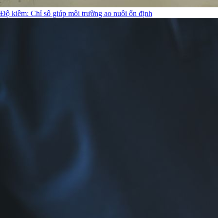
Độ kiềm: Chỉ số giúp môi trường ao nuôi ổn định