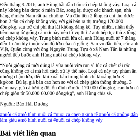
Đến tháng 9.2016, anh Hùng bắt đầu bán cá chép không vảy. Loại cá
này không bán được ở miền Bắc, song lại được các khách sạn, nhà
hàng ở miền Nam rất ưa chuộng. Vụ đầu tiên 2 lồng cá chỉ thu được
hơn 2 tấn cá chép không vảy, với giá bán ra thị trường 170.000
đồng/kg, sau trừ chi phí thu lãi không đáng kể. Tuy nhiên, nhận thấy
tiềm năng từ giống cá mới này nên từ vụ thứ 2 anh tiếp tục thả 3 lồng
cá chép không vảy. Trung bình mỗi lứa cá, anh Hùng nuôi từ 7 tháng
đến 1 năm tùy thuộc vào độ lớn của cá giống. Sau vụ đầu tiên, các anh
Việt, Quân cùng với ông Nguyễn Trung Tựu ở xã Nam Tân là những
người tiếp bước anh Hùng nuôi cá chép không vảy.
“Nuôi giống cá mới đúng là vừa nuôi vừa run vì lúc cá chết rải rác
cũng không có ai mà hỏi cách xử lý thế nào. Loại cá này tuy phàm ăn
nhưng chậm lớn, đến khi xuất bán trung bình chỉ khoảng hơn 3
kg/con. Bù lại giá bán cao hơn so với cá chép giòn thông thường. 3
năm nay, giá cá tương đối ổn định ở mức 170.000 đồng/kg, cao hơn cá
chép giòn từ 50.000-60.000 đồng/kg”, anh Hùng chia sẻ.
Nguồn: Báo Hải Dương
#nuôi cá
#mô hình nuôi cá
#nuoi ca chep
#kinh tế
#nuôi cá
#nông dân
làm giàu
#mô hình nuôi cá
#nuôi cá chép không vảy
Bài viết liên quan