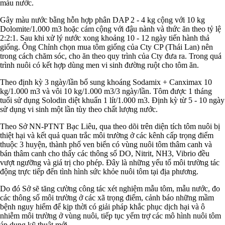
màu nước.
Gây màu nước bằng hỗn hợp phân DAP 2 - 4 kg cộng với 10 kg
Dolomite/1.000 m3 hoặc cám cộng với đậu nành và thức ăn theo tỷ lệ
2:2:1. Sau khi xử lý nước xong khoảng 10 - 12 ngày tiến hành thả
giống. Ông Chỉnh chọn mua tôm giống của Cty CP (Thái Lan) nên
trong cách chăm sóc, cho ăn theo quy trình của Cty đưa ra. Trong quá
trình nuôi có kết hợp dùng men vi sinh đường ruột cho tôm ăn.
Theo định kỳ 3 ngày/lần bổ sung khoáng Sodamix + Canximax 10
kg/1.000 m3 và vôi 10 kg/1.000 m3/3 ngày/lần. Tôm được 1 tháng
tuổi sử dụng Solodin diệt khuẩn 1 lít/1.000 m3. Định kỳ từ 5 - 10 ngày
sử dụng vi sinh một lần tùy theo chất lượng nước.
Theo Sở NN-PTNT Bạc Liêu, qua theo dõi trên diện tích tôm nuôi bị
thiệt hại và kết quả quan trắc môi trường ở các kênh cấp trọng điểm
thuộc 3 huyện, thành phố ven biển có vùng nuôi tôm thâm canh và
bán thâm canh cho thấy các thông số DO, Nitrit, NH3, Vibrio đều
vượt ngưỡng và giá trị cho phép. Đây là những yếu tố môi trường tác
động trực tiếp đến tình hình sức khỏe nuôi tôm tại địa phương.
Do đó Sở sẽ tăng cường công tác xét nghiệm mẫu tôm, mẫu nước, đo
các thông số môi trường ở các xã trọng điểm, cảnh báo những mầm
bệnh nguy hiểm để kịp thời có giải pháp khắc phục dịch hại và ô
nhiễm môi trường ở vùng nuôi, tiếp tục yểm trợ các mô hình nuôi tôm
áp dụng kỹ thuật mới.