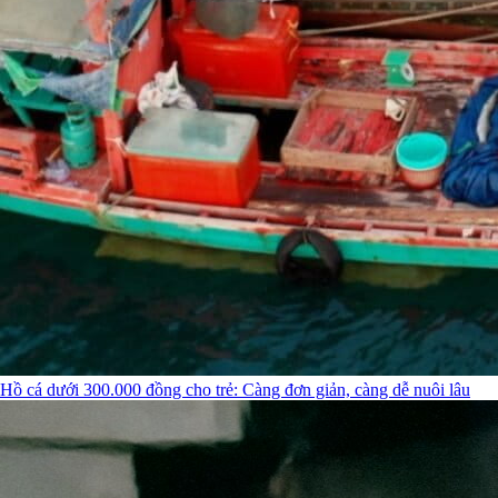
Hồ cá dưới 300.000 đồng cho trẻ: Càng đơn giản, càng dễ nuôi lâu