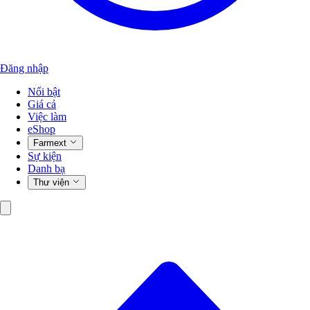
Đăng nhập
Nổi bật
Giá cả
Việc làm
eShop
Farmext
Sự kiện
Danh bạ
Thư viện