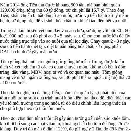
Năm 2014 ông Tiến thu được khoảng 500 tấn, giá bán bình quân
120.000 đ/kg, tổng thu 60 tỷ đồng, trừ chi phí lãi 16,7 tỷ. Theo ông
Tiến, khâu chuẩn bị bắt đầu từ ao nuôi, trước vụ tiến hành xử lý mầm
bệnh, sử dụng triệt để vi sinh, hóa chất từ khi cải tạo đến hết vụ nuôi.
Trong cải tạo thì sên vét bùn đáy vào ao chứa, sử dụng vôi bột 30 - 60
kg/1.000 m2, sau đó phơi ao 3 - 5 ngày sau. Chọn con nước lớn để lấy
nước thẳng trực tiếp vào ao nuôi qua túi lọc dày. Chạy quạt 2 - 3 ngày,
sau đó tiến hành diệt tạp, diệt khuẩn bằng hóa chất; sử dụng phân
DAP là chính để gây màu nước.
Tôm giống thả nuôi có nguồn gốc giống từ miền Trung, được kiểm
dịch và xét nghiệm từ các cơ quan chuyên môn, không có bệnh đốm
trắng, đầu vàng, MBV, hoại tử vỏ và cơ quan tạo máu. Tôm giống
mang về được ngâm xuống ao, sau 30 phút thả ra ngoài, mật độ thả 70
- 100 con/m2 .
Theo kinh nghiệm của ông Tiến, chăm sóc quản lý sự phát triển của
tôm nuôi trong suốt quá trình nuôi luôn kiểm tra, theo dõi diễn biến các
yếu tố môi trường trong ao nuôi, từ đó điều chỉnh liều lượng thức ăn
cho phù hợp theo độ tuổi tôm nuôi.
Theo dõi chặt tình hình thời tiết gây ảnh hưởng xấu đến sức khỏe tôm,
kịp thời bổ sung các loại vitamin, khoáng chất cho tôm để tăng sức đề
kháng. Duy trì độ mặn ổ định 12%0, đo pH ngày 2 lần, đo độ kiềm 2 -