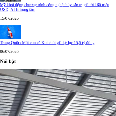
Mỹ khởi động chương trình công nghệ thủy sản trị giá tới 160 triệu
USD, AI là trọng tâm
15/07/2026
Trung Quốc: Một con cá Koi chốt giá kỷ lục 15,5 tỷ đồng
06/07/2026
Nổi bật