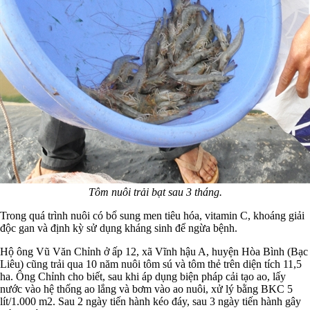
Tôm nuôi trải bạt sau 3 tháng.
Trong quá trình nuôi có bổ sung men tiêu hóa, vitamin C, khoáng giải
độc gan và định kỳ sử dụng kháng sinh để ngừa bệnh.
Hộ ông Vũ Văn Chỉnh ở ấp 12, xã Vĩnh hậu A, huyện Hòa Bình (Bạc
Liêu) cũng trải qua 10 năm nuôi tôm sú và tôm thẻ trên diện tích 11,5
ha. Ông Chỉnh cho biết, sau khi áp dụng biện pháp cải tạo ao, lấy
nước vào hệ thống ao lắng và bơm vào ao nuôi, xử lý bằng BKC 5
lít/1.000 m2. Sau 2 ngày tiến hành kéo đáy, sau 3 ngày tiến hành gây