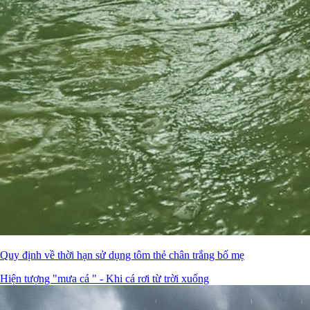
Quy định về thời hạn sử dụng tôm thẻ chân trắng bố mẹ
Hiện tượng "mưa cá " - Khi cá rơi từ trời xuống