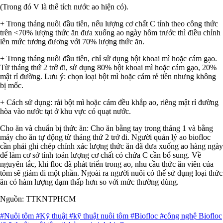
(Trong đó V là thể tích nước ao hiện có).
+ Trong tháng nuôi đầu tiên, nếu lượng cơ chất C tính theo công thức
trên <70% lượng thức ăn đưa xuống ao ngày hôm trước thì điều chỉnh
lên mức tương đương với 70% lượng thức ăn.
+ Trong tháng nuôi đầu tiên, chỉ sử dụng bột khoai mì hoặc cám gạo.
Từ tháng thứ 2 trở đi, sử dụng 80% bột khoai mì hoặc cám gạo, 20%
mật rỉ đường. Lưu ý: chọn loại bột mì hoặc cám rẻ tiền nhưng không
bị mốc.
+ Cách sử dụng: rải bột mì hoặc cám đều khắp ao, riêng mật rỉ đường
hòa vào nước tạt ở khu vực có quạt nước.
Cho ăn và chuẩn bị thức ăn: Cho ăn bằng tay trong tháng 1 và bằng
máy cho ăn tự động từ tháng thứ 2 trở đi. Người quản lý ao biofloc
cần phải ghi chép chính xác lượng thức ăn đã đưa xuống ao hàng ngày
để làm cơ sở tính toán lượng cơ chất có chứa C cần bổ sung. Về
nguyên tắc, khi floc đã phát triển trong ao, nhu cầu thức ăn viên của
tôm sẽ giảm đi một phần. Ngoài ra người nuôi có thể sử dụng loại thức
ăn có hàm lượng đạm thấp hơn so với mức thường dùng.
Nguồn: TTKNTPHCM
#Nuôi tôm
#Kỹ thuật
#kỹ thuật nuôi tôm
#Biofloc
#công nghệ Biofloc