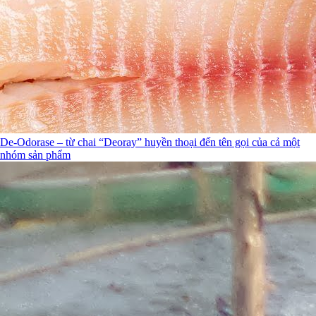
De-Odorase – từ chai “Deoray” huyền thoại đến tên gọi của cả một
nhóm sản phẩm