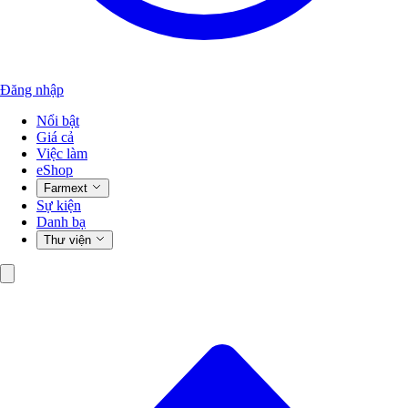
Đăng nhập
Nổi bật
Giá cả
Việc làm
eShop
Farmext
Sự kiện
Danh bạ
Thư viện