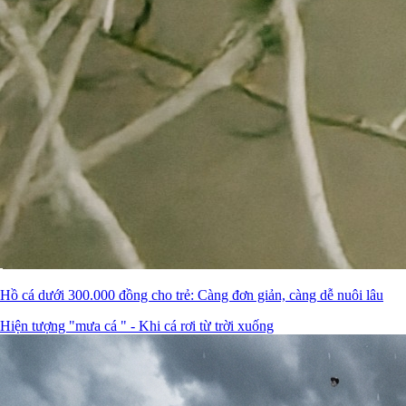
Hồ cá dưới 300.000 đồng cho trẻ: Càng đơn giản, càng dễ nuôi lâu
Hiện tượng "mưa cá " - Khi cá rơi từ trời xuống