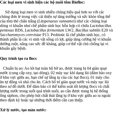
Các loại men vi sinh hiện các hộ nuôi tôm Biofloc:
Sử dụng loại men vi sinh nhiều chủng hiệu quả hơn so với các
chủng đơn lẻ trong việc cải thiện sự tăng trưởng và sức khỏe tổng thể
của tôm thẻ chân trắng (
Litopenaeus vannamei
) như các chủng loại
dòng vi khuần như chế phẩm sinh học hỗn hợp có chứa
Lactobacillus
pentosus
BD6,
Lactobacillus fermentum
LW2,
Bacillus subtilis
E20 và
Saccharomyces cerevisiae
P13. Probiotic là chế phẩm sinh học, có
thành phần là các vi sinh vật sống có lợi, giúp tăng cường hệ vi khuẩn
đường ruột, nâng cao sức đề kháng, giúp cơ thể vật chủ chống lại vi
khuẩn gây bệnh.
Quy trình tạo ra flocs
Chuẩn bị ao: Ao lót bạt toàn bộ bờ ao, được trang bị 04 giàn quạt
nước (cung cấp oxy, tạo dòng), 02 máy sục khí dạng lủi (đảm bảo oxy
ở khu vực giữa ao, hạn chế sự lắng tụ của các hạt flocs), 01 máy cho
ăn tự động và nhá cho ăn. Cách bố trí giàn quạt nước và máy sục lủi
theo sơ đồ dưới. Để đảm bảo có thể kiểm soát tốt lượng flocs và chất
lượng nước trong suốt quá trình nuôi, ao cần được trang bị hệ thống
ống siphon, cho phép hút chất thải lắng tụ ở khu vực giữa ao ra ngoài
theo định kỳ hoặc tại những thời điểm cần can thiệp.
Xử lý nước, tạo màu nước: