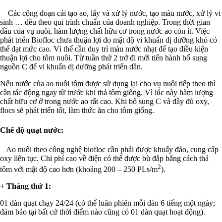
Các công đoạn cải tạo ao, lấy và xử lý nước, tạo màu nước, xử lý vi
sinh … đều theo qui trình chuẩn của doanh nghiệp. Trong thời gian
đầu của vụ nuôi, hàm lượng chất hữu cơ trong nước ao còn ít. Việc
phát triển Biofloc chưa thuận lợi do mật độ vi khuẩn dị dưỡng khó có
thể đạt mức cao. Vì thế cần duy trì màu nước nhạt để tạo điều kiện
thuận lợi cho tôm nuôi. Từ tuần thứ 2 trở đi mới tiến hành bổ sung
nguồn C để vi khuẩn dị dưỡng phát triển dần.
Nếu nước của ao nuôi tôm được sử dụng lại cho vụ nuôi tiếp theo thì
cần tác động ngay từ trước khi thả tôm giống. Vì lúc này hàm lượng
chất hữu cơ ở trong nước ao rất cao. Khi bổ sung C và đầy đủ oxy,
flocs sẽ phát triển tốt, làm thức ăn cho tôm giống.
Chế độ quạt nước:
Ao nuôi theo công nghệ biofloc cần phải được khuấy đảo, cung cấp
oxy liên tục. Chi phí cao về điện có thể được bù đắp bằng cách thả
2
tôm với mật độ cao hơn (khoảng 200 – 250 PLs/m
).
+ Tháng thứ 1:
01 dàn quạt chạy 24/24 (có thể luân phiên mỗi dàn 6 tiếng một ngày;
đảm bảo tại bất cứ thời điểm nào cũng có 01 dàn quạt hoạt động).