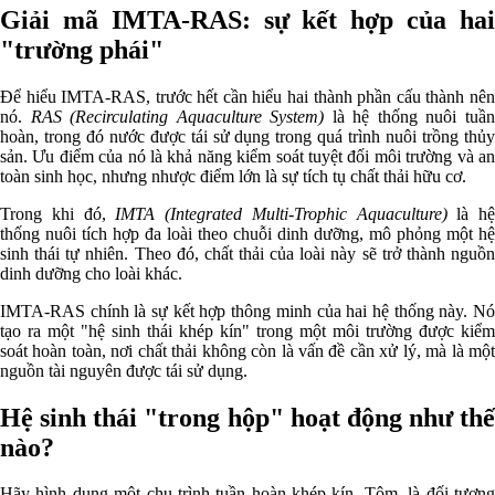
Giải mã IMTA-RAS: sự kết hợp của hai
"trường phái"
Để hiểu IMTA-RAS, trước hết cần hiểu hai thành phần cấu thành nên
nó.
RAS (Recirculating Aquaculture System)
là hệ thống nuôi tuầ
hoàn, trong đó nước được tái sử dụng trong quá trình nuôi trồng thủy
sản. Ưu điểm của nó là khả năng kiểm soát tuyệt đối môi trường và an
toàn sinh học, nhưng nhược điểm lớn là sự tích tụ chất thải hữu cơ.
Trong khi đó,
IMTA (Integrated Multi-Trophic Aquaculture)
là hệ
thống nuôi tích hợp đa loài theo chuỗi dinh dưỡng, mô phỏng một hệ
sinh thái tự nhiên. Theo đó, chất thải của loài này sẽ trở thành nguồn
dinh dưỡng cho loài khác.
IMTA-RAS chính là sự kết hợp thông minh của hai hệ thống này. Nó
tạo ra một "hệ sinh thái khép kín" trong một môi trường được kiểm
soát hoàn toàn, nơi chất thải không còn là vấn đề cần xử lý, mà là một
nguồn tài nguyên được tái sử dụng.
Hệ sinh thái "trong hộp" hoạt động như thế
nào?
Hãy hình dung một chu trình tuần hoàn khép kín. Tôm, là đối tượng