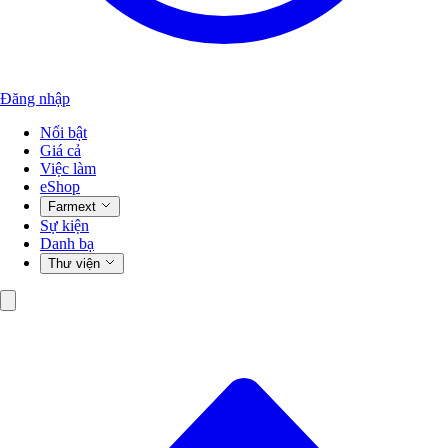
Đăng nhập
Nổi bật
Giá cả
Việc làm
eShop
Farmext
Sự kiện
Danh bạ
Thư viện