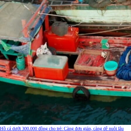
Hồ cá dưới 300.000 đồng cho trẻ: Càng đơn giản, càng dễ nuôi lâu