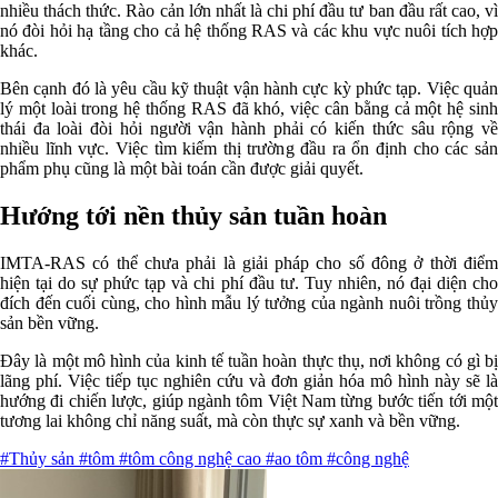
nhiều thách thức. Rào cản lớn nhất là chi phí đầu tư ban đầu rất cao, vì
nó đòi hỏi hạ tầng cho cả hệ thống RAS và các khu vực nuôi tích hợp
khác.
Bên cạnh đó là yêu cầu kỹ thuật vận hành cực kỳ phức tạp. Việc quản
lý một loài trong hệ thống RAS đã khó, việc cân bằng cả một hệ sinh
thái đa loài đòi hỏi người vận hành phải có kiến thức sâu rộng về
nhiều lĩnh vực. Việc tìm kiếm thị trường đầu ra ổn định cho các sản
phẩm phụ cũng là một bài toán cần được giải quyết.
Hướng tới nền thủy sản tuần hoàn
IMTA-RAS có thể chưa phải là giải pháp cho số đông ở thời điểm
hiện tại do sự phức tạp và chi phí đầu tư. Tuy nhiên, nó đại diện cho
đích đến cuối cùng, cho hình mẫu lý tưởng của ngành nuôi trồng thủy
sản bền vững.
Đây là một mô hình của kinh tế tuần hoàn thực thụ, nơi không có gì bị
lãng phí. Việc tiếp tục nghiên cứu và đơn giản hóa mô hình này sẽ là
hướng đi chiến lược, giúp ngành tôm Việt Nam từng bước tiến tới một
tương lai không chỉ năng suất, mà còn thực sự xanh và bền vững.
#Thủy sản
#tôm
#tôm công nghệ cao
#ao tôm
#công nghệ