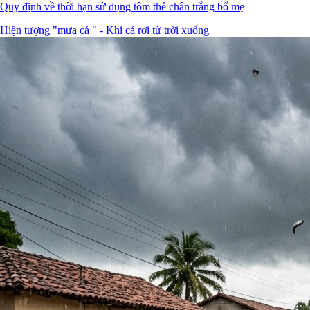
Quy định về thời hạn sử dụng tôm thẻ chân trắng bố mẹ
Hiện tượng "mưa cá " - Khi cá rơi từ trời xuống