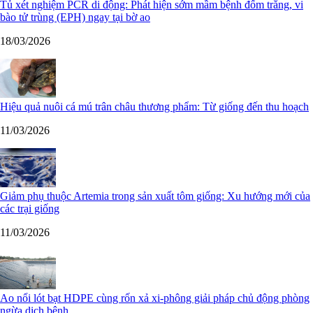
Tủ xét nghiệm PCR di động: Phát hiện sớm mầm bệnh đốm trắng, vi
bào tử trùng (EPH) ngay tại bờ ao
18/03/2026
Hiệu quả nuôi cá mú trân châu thương phẩm: Từ giống đến thu hoạch
11/03/2026
Giảm phụ thuộc Artemia trong sản xuất tôm giống: Xu hướng mới của
các trại giống
11/03/2026
Ao nổi lót bạt HDPE cùng rốn xả xi-phông giải pháp chủ động phòng
ngừa dịch bệnh