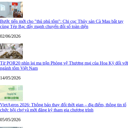
Bước tiến mới cho "thủ phủ tôm": Chi cục Thủy sản Cà Mau bắt tay
cùng Tép Bạc đẩy mạnh chuyển đổi số toàn diện
02/06/2026
Từ POR20 nhìn lại ma trận Phòng vệ Thương mại của Hoa Kỳ đối với
ngành tôm Việt Nam
14/05/2026
VietAgros 2026: Thông báo thay đổi thời gian – địa điểm, thông tin tổ
chức hội chợ và mời đăng ký tham gia chương trình
05/05/2026