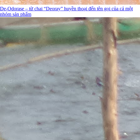
De-Odorase – từ chai “Deoray” huyền thoại đến tên gọi của cả một
nhóm sản phẩm