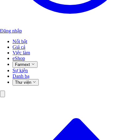
Đăng nhập
Nổi bật
Giá cả
Việc làm
eShop
Farmext
Sự kiện
Danh bạ
Thư viện