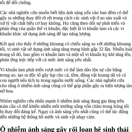
tối để đối chứng.
Các nhà nghiên cứu muốn biết liệu ánh sáng yếu vào ban đêm có thể
gây ra những thay đổi rõ rệt trong cách các sinh vật ở ao sản xuất và
xử lý vật chất hữu cơ hay không. Họ cũng theo dõi sự phát triển và
phản ứng của quần thể vi khuẩn, đặc biệt là vi khuẩn lam và các vi
khuẩn khác sử dụng ánh sáng để tạo năng lượng.
Kết quả cho thấy ở những khoang có chiếu sáng so với những khoang
tối, vi sinh vật sử dụng ánh sáng tăng trung bình gấp 32 lần. Nhiều loài
trong số đó, bao gồm vi khuẩn lam và một số vi khuẩn kỵ khí tăng lên,
phản ứng trực tiếp với cả mức ánh sáng yếu nhất.
Vi khuẩn lam phát triển vượt mức có thể làm đảo lộn sự cân bằng
trong ao, tạo ra độc tố gây hại cho cá, tôm, động vật hoang dã và cả
con người nếu tích tụ trong nguồn nước uống. Các nhà nghiên cứu
cho rằng ô nhiễm ánh sáng cũng có thể góp phần gây ra hiện tượng tảo
nở hoa.
Nhóm nghiên cứu nhấn mạnh ô nhiễm ánh sáng đang gia tăng trên
toàn cầu có thể khiến nhiều môi trường sống vốn chìm trong bóng tối
bị thay đổi đáng kể. Ngay cả ánh sáng yếu nhất cũng có thể tác động
đến những hệ thống hồ nước và sinh vật nhạy cảm.
Ô nhiễm ánh sáng gây rối loạn hệ sinh thái