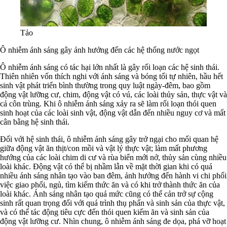
Tảo
Ô nhiễm ánh sáng gây ảnh hưởng đến các hệ thống nước ngọt
Ô nhiễm ánh sáng có tác hại lớn nhất là gây rối loạn các hệ sinh thái.
Thiên nhiên vốn thích nghi với ánh sáng và bóng tối tự nhiên, hầu hết
sinh vật phát triển bình thường trong quy luật ngày-đêm, bao gồm
động vật lưỡng cư, chim, động vật có vú, các loài thủy sản, thực vật và
cả côn trùng. Khi ô nhiễm ánh sáng xảy ra sẽ làm rối loạn thói quen
sinh hoạt của các loài sinh vật, động vật dẫn đến nhiều nguy cơ và mất
cân bằng hệ sinh thái.
Đối với hệ sinh thái, ô nhiễm ánh sáng gây trở ngại cho mối quan hệ
giữa động vật ăn thịt/con mồi và vật lý thực vật; làm mất phương
hướng của các loài chim di cư và rùa biển mới nở, thủy sản cùng nhiều
loài khác. Động vật có thể bị nhầm lẫn về mặt thời gian khi có quá
nhiều ánh sáng nhân tạo vào ban đêm, ảnh hưởng đến hành vi chi phối
việc giao phối, ngủ, tìm kiếm thức ăn và có khi trở thành thức ăn của
loài khác. Ánh sáng nhân tạo quá mức cũng có thể cản trở sự cộng
sinh rất quan trọng đối với quá trình thụ phấn và sinh sản của thực vật,
và có thể tác động tiêu cực đến thói quen kiếm ăn và sinh sản của
động vật lưỡng cư. Nhìn chung, ô nhiễm ánh sáng đe dọa, phá vỡ hoạt