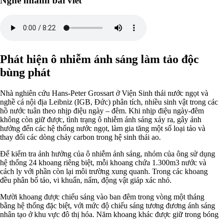
Nghe nhanh bài viết
Phát hiện ô nhiễm ánh sáng làm tảo độc
bùng phát
Nhà nghiên cứu Hans-Peter Grossart ở Viện Sinh thái nước ngọt và
nghề cá nội địa Leibniz (IGB, Đức) phân tích, nhiều sinh vật trong các
hồ nước tuân theo nhịp điệu ngày – đêm. Khi nhịp điệu ngày-đêm
không còn giữ được, tình trạng ô nhiễm ánh sáng xảy ra, gây ảnh
hưởng đến các hệ thống nước ngọt, làm gia tăng một số loại tảo và
thay đổi các dòng chảy carbon trong hệ sinh thái ao.
Để kiểm tra ảnh hưởng của ô nhiễm ánh sáng, nhóm của ông sử dụng
hệ thống 24 khoang riêng biệt, mỗi khoang chứa 1.300m3 nước và
cách ly với phần còn lại môi trường xung quanh. Trong các khoang
đều phân bố tảo, vi khuẩn, nấm, động vật giáp xác nhỏ.
Mười khoang được chiếu sáng vào ban đêm trong vòng một tháng
bằng hệ thống đặc biệt, với mức độ chiếu sáng tương đương ánh sáng
nhân tạo ở khu vực đô thị hóa. Năm khoang khác được giữ trong bóng