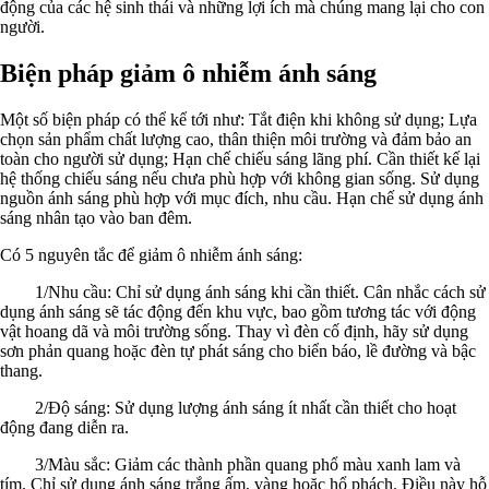
động của các hệ sinh thái và những lợi ích mà chúng mang lại cho con
người.
Biện pháp giảm ô nhiễm ánh sáng
Một số biện pháp có thể kể tới như: Tắt điện khi không sử dụng; Lựa
chọn sản phẩm chất lượng cao, thân thiện môi trường và đảm bảo an
toàn cho người sử dụng; Hạn chế chiếu sáng lãng phí. Cần thiết kế lại
hệ thống chiếu sáng nếu chưa phù hợp với không gian sống. Sử dụng
nguồn ánh sáng phù hợp với mục đích, nhu cầu. Hạn chế sử dụng ánh
sáng nhân tạo vào ban đêm.
Có 5 nguyên tắc để giảm ô nhiễm ánh sáng:
1/Nhu cầu: Chỉ sử dụng ánh sáng khi cần thiết. Cân nhắc cách sử
dụng ánh sáng sẽ tác động đến khu vực, bao gồm tương tác với động
vật hoang dã và môi trường sống. Thay vì đèn cố định, hãy sử dụng
sơn phản quang hoặc đèn tự phát sáng cho biển báo, lề đường và bậc
thang.
2/Độ sáng: Sử dụng lượng ánh sáng ít nhất cần thiết cho hoạt
động đang diễn ra.
3/Màu sắc: Giảm các thành phần quang phổ màu xanh lam và
tím. Chỉ sử dụng ánh sáng trắng ấm, vàng hoặc hổ phách. Điều này hỗ