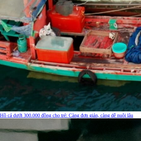
Hồ cá dưới 300.000 đồng cho trẻ: Càng đơn giản, càng dễ nuôi lâu