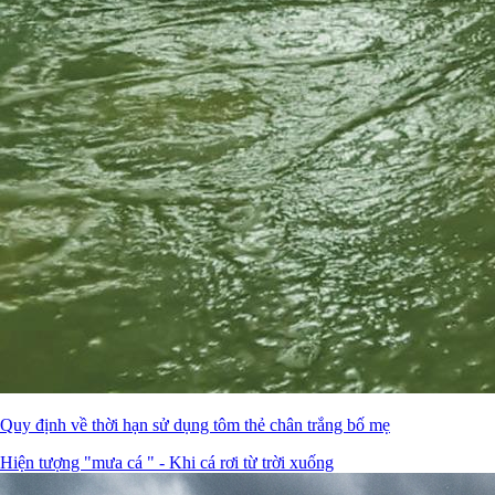
Quy định về thời hạn sử dụng tôm thẻ chân trắng bố mẹ
Hiện tượng "mưa cá " - Khi cá rơi từ trời xuống