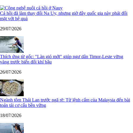
Cá hồi đã làm thay đổi Na Uy, nhưng giờ đây quốc gia này phải đối
mặt với hệ quả
29/07/2026
Thích ứng từ gốc: "Làn gió mới" giúp ngư dân Timor-Leste vững
vàng trước biến đổi khí hậu
26/07/2026
Ngành tôm Thái Lan trước ngã rẽ: Từ lệnh cấm của Malaysia đến bài
toán tái cơ cấu bền vững
18/07/2026