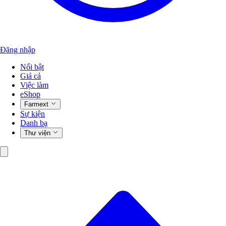
Đăng nhập
Nổi bật
Giá cả
Việc làm
eShop
Farmext
Sự kiện
Danh bạ
Thư viện