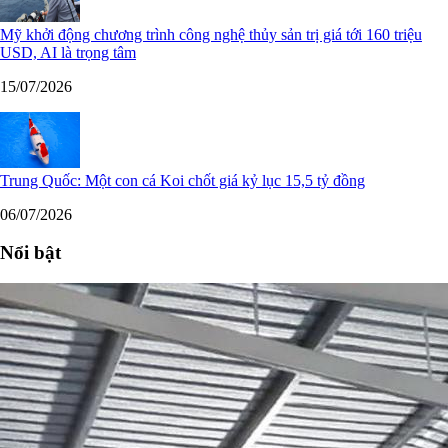
Mỹ khởi động chương trình công nghệ thủy sản trị giá tới 160 triệu
USD, AI là trọng tâm
15/07/2026
Trung Quốc: Một con cá Koi chốt giá kỷ lục 15,5 tỷ đồng
06/07/2026
Nổi bật