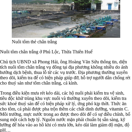
Nuôi tôm thẻ chân trắng
Nuôi tôm chân trắng ở Phú Lộc, Thừa Thiên Huế
Chủ tịch UBND xã Phong Hải, ông Hoàng Văn Sửu thông tin, diện
tích nuôi tôm chân trắng vụ đông tại địa phương không nhiều do ảnh
hưởng dịch bệnh, thua lỗ từ các vụ trước. Địa phương thường xuyên
theo dõi, kiểm tra để có biện pháp giúp đỡ, hỗ trợ người dân chống rét
cho thuỷ sản như tôm chân trắng, cá kình.
Trong điều kiện mưa rét kéo dài, các hộ nuôi phải kiểm tra vệ sinh,
tiêu độc khử trùng khu vực nuôi và thường xuyên theo dõi, kiểm tra
sức khoẻ thuỷ sản để có biện pháp xử lý, ứng phó kịp thời. Thức ăn
cho tôm, cá phải được pha trộn thêm các chất dinh dưỡng, vitamin C.
Môi trường, mực nước trong ao được theo dõi để có sự điều chỉnh, bổ
sung một cách hợp lý. Nguồn nước mặn phải chuẩn bị sẵn sàng, kỹ
lưỡng để hòa vào ao hồ khi có mưa lớn, kéo dài làm giảm độ mặn, độ
pH…