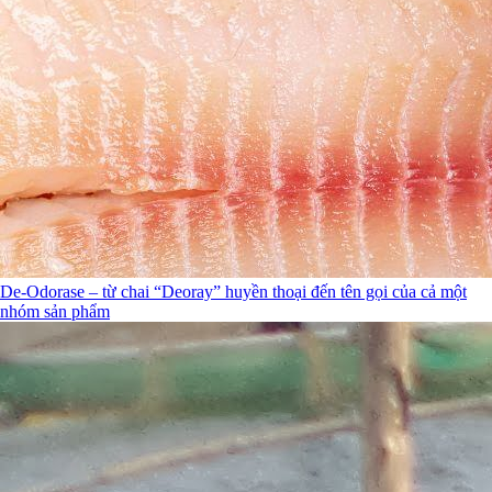
De-Odorase – từ chai “Deoray” huyền thoại đến tên gọi của cả một
nhóm sản phẩm