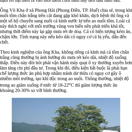
đậm rét hại diễn ra vào thời điểm cuối năm nay đến đầu năm sau.
Ông Võ Kha ở xã Phong Hải (Phong Điền, TP. Huế) chia sẻ, trong khi
nuôi tôm chân trắng trên cát đang gặp khó khăn, dịch bệnh thì ông và
một số hộ chuyển sang nuôi cá kình nước lợ trên ao nuôi tôm. Loài cá
này thích nghi với môi trường vùng ven biển nên phát triển khá tốt,
nhưng thời điểm này lại gặp mưa rét đe doạ. Cá có hiện tượng kém ăn,
chậm lớn. Tình trạng này nếu kéo dài có nguy cơ cá bị yếu, dẫn đến
chết.
Theo kinh nghiệm của ông Kha, không riêng cá kình mà cả tôm chân
trắng cũng thường bị ảnh hưởng do mưa rét kéo dài, nhiệt độ xuống
thấp. Điều này đòi hỏi phải vận hành máy quạt ô xy thường xuyên hơn
làm tăng chi phí đầu tư. Trong khi đó, điều kiện bắt buộc là phải hạn
chế lượng thức ăn phù hợp nhằm tránh dư thừa có nguy cơ gây ô
nhiễm môi trường, tạo khí độc trong ao nuôi. Thông thường, nhiệt độ
o
trong ao giảm xuống ở mức từ 18-22
C thì giảm lượng thức ăn
khoảng 20-30% so với bình thường.