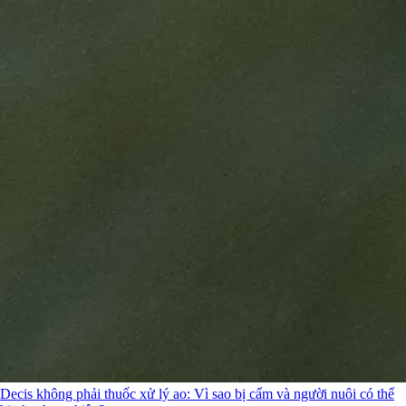
Decis không phải thuốc xử lý ao: Vì sao bị cấm và người nuôi có thể