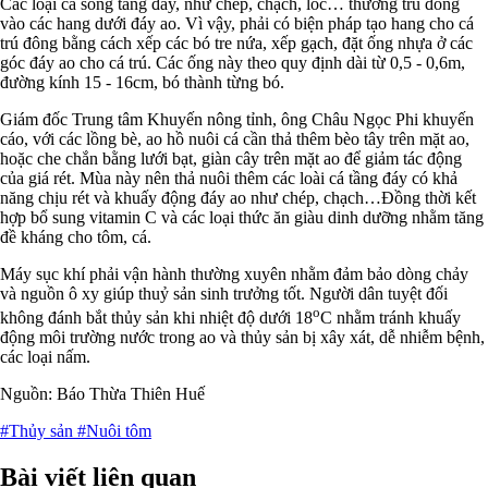
Các loại cá sống tầng đáy, như chép, chạch, lóc… thường trú đông
vào các hang dưới đáy ao. Vì vậy, phải có biện pháp tạo hang cho cá
trú đông bằng cách xếp các bó tre nứa, xếp gạch, đặt ống nhựa ở các
góc đáy ao cho cá trú. Các ống này theo quy định dài từ 0,5 - 0,6m,
đường kính 15 - 16cm, bó thành từng bó.
Giám đốc Trung tâm Khuyến nông tỉnh, ông Châu Ngọc Phi khuyến
cáo, với các lồng bè, ao hồ nuôi cá cần thả thêm bèo tây trên mặt ao,
hoặc che chắn bằng lưới bạt, giàn cây trên mặt ao để giảm tác động
của giá rét. Mùa này nên thả nuôi thêm các loài cá tầng đáy có khả
năng chịu rét và khuấy động đáy ao như chép, chạch…Đồng thời kết
hợp bổ sung vitamin C và các loại thức ăn giàu dinh dưỡng nhằm tăng
đề kháng cho tôm, cá.
Máy sục khí phải vận hành thường xuyên nhằm đảm bảo dòng chảy
và nguồn ô xy giúp thuỷ sản sinh trưởng tốt. Người dân tuyệt đối
o
không đánh bắt thủy sản khi nhiệt độ dưới 18
C nhằm tránh khuấy
động môi trường nước trong ao và thủy sản bị xây xát, dễ nhiễm bệnh,
các loại nấm.
Nguồn: Báo Thừa Thiên Huế
#Thủy sản
#Nuôi tôm
Bài viết liên quan