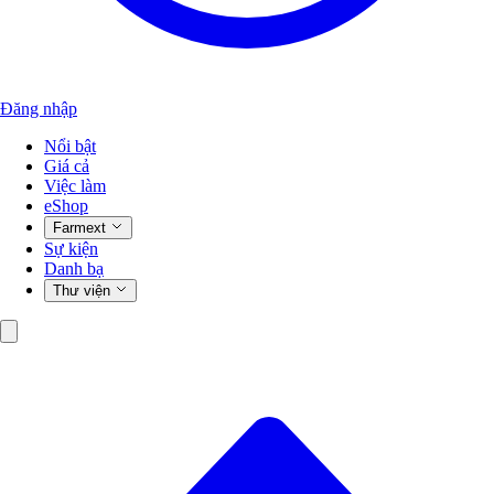
Đăng nhập
Nổi bật
Giá cả
Việc làm
eShop
Farmext
Sự kiện
Danh bạ
Thư viện