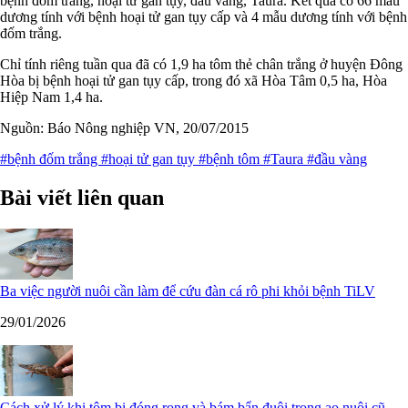
bệnh đốm trắng, hoại tử gan tụy, đầu vàng, Taura. Kết quả có 66 mẫu
dương tính với bệnh hoại tử gan tụy cấp và 4 mẫu dương tính với bệnh
đốm trắng.
Chỉ tính riêng tuần qua đã có 1,9 ha tôm thẻ chân trắng ở huyện Đông
Hòa bị bệnh hoại tử gan tụy cấp, trong đó xã Hòa Tâm 0,5 ha, Hòa
Hiệp Nam 1,4 ha.
Nguồn: Báo Nông nghiệp VN, 20/07/2015
#bệnh đốm trắng
#hoại tử gan tụy
#bệnh tôm
#Taura
#đầu vàng
Bài viết liên quan
Ba việc người nuôi cần làm để cứu đàn cá rô phi khỏi bệnh TiLV
29/01/2026
Cách xử lý khi tôm bị đóng rong và bám bẩn đuôi trong ao nuôi cũ