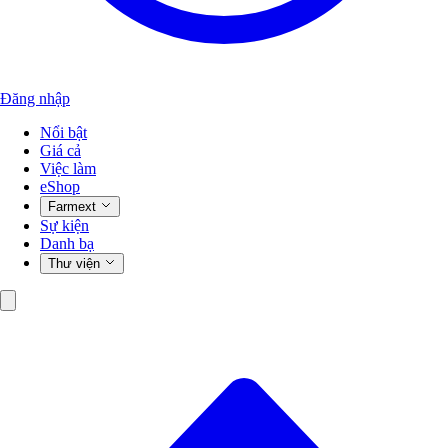
Đăng nhập
Nổi bật
Giá cả
Việc làm
eShop
Farmext
Sự kiện
Danh bạ
Thư viện