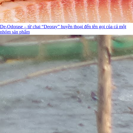
De-Odorase – từ chai “Deoray” huyền thoại đến tên gọi của cả một
nhóm sản phẩm