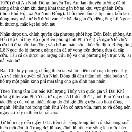
1970) ở xã An Ninh Đông, huyện Tuy An làm thuyền trưởng đã bị
sóng đánh chìm khi đang khai thác gần bờ tại khu vực ghềnh Dứa
(thôn Phú Hội, xã An Ninh Đông). Thời điểm tàu cá bị chìm, bốn lao
động may mắn tự bơi được vào các bãi đá gần đó, riêng ông Lê Ngọc
bị thương, mắc kẹt lại trên tàu.
Nhận được tin, chính quyền địa phương phối hợp Đồn Biên phòng An
Hải (Bộ Chỉ huy Bộ đội Biên phòng tỉnh Phú Yên) và người tổ chức
cứu hộ đưa bốn lao động vào bờ an toàn, sức khỏe ổn định. Riêng ông
Lê Ngọc, do bị thương nặng nên đã tử vong trên đường đưa đi cấp
cứu. Tàu cá đã được lực lượng cứu hộ và chủ phương tiện trục vớt, lai
dắt vào bờ.
Ban Chỉ huy phòng, chống thiên tai và tìm kiếm cứu nạn huyện Tuy
An và chính quyền xã An Ninh Đông đã đến thăm hỏi, chia buồn và
hỗ trợ một phần kinh phí mai táng cho gia đình nạn nhân.
Theo Trung tâm Dự báo Khí tượng Thủy văn quốc gia và Đài Khí
tượng thủy văn Phú Yên, từ ngày 27/11 đến 30/11, tỉnh Phú Yên chịu
tác động của vùng nhiễu động do đới gió đông trên cao hoạt động
mạnh. Nhiều nơi trong tỉnh Phú Yên có mưa vừa, mưa to và dông nên
nguy cơ xảy ra thiên tai rất cao.
Từ hôm nay đến ngày 1/12, trên các sông trong tỉnh có khả năng xuất
hiện một đợt lũ. Trong đợt lũ này, đỉnh lũ trên các sông lên mức báo