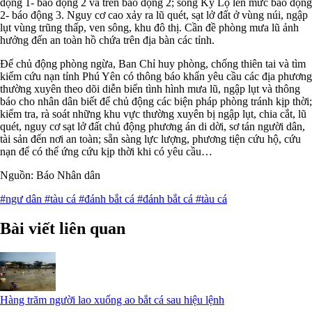
động 1- báo động 2 và trên báo động 2; sông Kỳ Lộ lên mức báo động
2- báo động 3. Nguy cơ cao xảy ra lũ quét, sạt lở đất ở vùng núi, ngập
lụt vùng trũng thấp, ven sông, khu đô thị. Cần đề phòng mưa lũ ảnh
hưởng đến an toàn hồ chứa trên địa bàn các tỉnh.
Để chủ động phòng ngừa, Ban Chỉ huy phòng, chống thiên tai và tìm
kiếm cứu nạn tỉnh Phú Yên có thông báo khẩn yêu cầu các địa phương
thường xuyên theo dõi diễn biến tình hình mưa lũ, ngập lụt và thông
báo cho nhân dân biết để chủ động các biện pháp phòng tránh kịp thời;
kiểm tra, rà soát những khu vực thường xuyên bị ngập lụt, chia cắt, lũ
quét, nguy cơ sạt lở đất chủ động phương án di dời, sơ tán người dân,
tài sản đến nơi an toàn; sẵn sàng lực lượng, phương tiện cứu hộ, cứu
nạn để có thể ứng cứu kịp thời khi có yêu cầu…
Nguồn: Báo Nhân dân
#ngư dân
#tàu cá
#đánh bắt cá
#đánh bắt cá
#tàu cá
Bài viết liên quan
Hàng trăm người lao xuống ao bắt cá sau hiệu lệnh