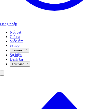
Đăng nhập
Nổi bật
Giá cả
Việc làm
eShop
Farmext
Sự kiện
Danh bạ
Thư viện