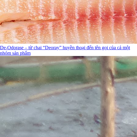
De-Odorase – từ chai “Deoray” huyền thoại đến tên gọi của cả một
nhóm sản phẩm