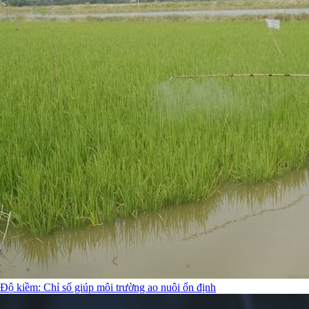
Độ kiềm: Chỉ số giúp môi trường ao nuôi ổn định