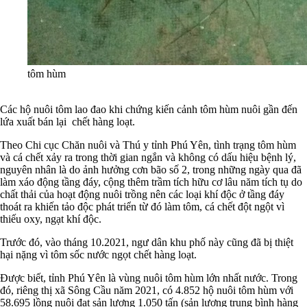
tôm hùm
Các hộ nuôi tôm lao đao khi chứng kiến cảnh tôm hùm nuôi gần đến
lứa xuất bán lại chết hàng loạt.
Theo Chi cục Chăn nuôi và Thú y tỉnh Phú Yên, tình trạng tôm hùm
và cá chết xảy ra trong thời gian ngắn và không có dấu hiệu bệnh lý,
nguyên nhân là do ảnh hưởng cơn bão số 2, trong những ngày qua đã
làm xáo động tầng đáy, cộng thêm trầm tích hữu cơ lâu năm tích tụ do
chất thải của hoạt động nuôi trồng nên các loại khí độc ở tầng đáy
thoát ra khiến tảo độc phát triển từ đó làm tôm, cá chết đột ngột vì
thiếu oxy, ngạt khí độc.
Trước đó, vào tháng 10.2021, ngư dân khu phố này cũng đã bị thiệt
hại nặng vì tôm sốc nước ngọt chết hàng loạt.
Được biết, tỉnh Phú Yên là vùng nuôi tôm hùm lớn nhất nước. Trong
đó, riêng thị xã Sông Cầu năm 2021, có 4.852 hộ nuôi tôm hùm với
58.695 lồng nuôi đạt sản lượng 1.050 tấn (sản lượng trung bình hàng