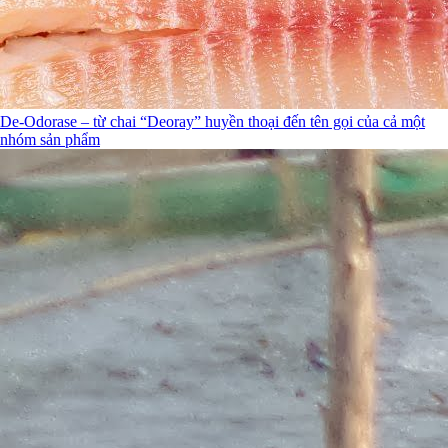
De-Odorase – từ chai “Deoray” huyền thoại đến tên gọi của cả một
nhóm sản phẩm