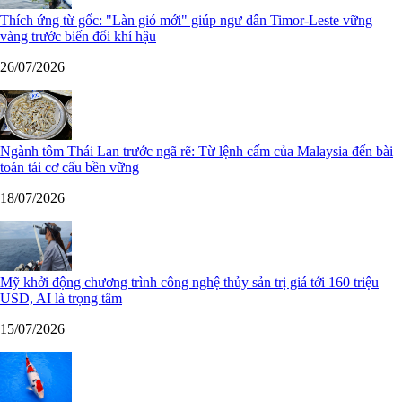
Thích ứng từ gốc: "Làn gió mới" giúp ngư dân Timor-Leste vững
vàng trước biến đổi khí hậu
26/07/2026
Ngành tôm Thái Lan trước ngã rẽ: Từ lệnh cấm của Malaysia đến bài
toán tái cơ cấu bền vững
18/07/2026
Mỹ khởi động chương trình công nghệ thủy sản trị giá tới 160 triệu
USD, AI là trọng tâm
15/07/2026