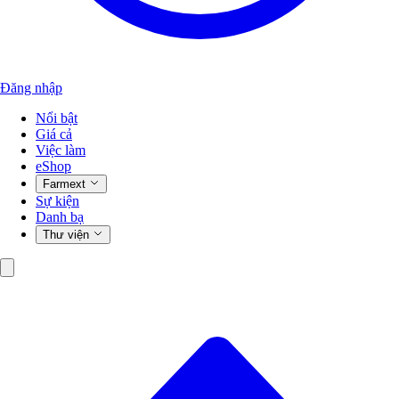
Đăng nhập
Nổi bật
Giá cả
Việc làm
eShop
Farmext
Sự kiện
Danh bạ
Thư viện