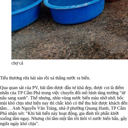
chợ cá
Tiểu thương rửa hải sản rồi xả thẳng nước ra biển.
Qua quan sát của PV, bãi tắm được đầu tư khá đẹp, được coi là điểm
nhấn của TP Cẩm Phả trong việc chuyển đổi mô hình tăng trưởng "từ
nâu sang xanh". Thế nhưng, nhìn vùng nước biển màu nhờ nhờ, bốc
mùi khó chịu như hiện nay thì chắc khó có thể thu hút được khách đến
tắm…
Anh Nguyễn Văn Tráng, nhà ở phường Quang Hanh, TP Cẩm
Phả nhận xét: "Khi bãi biển này hoạt động, gia đình tôi phấn khởi
xuống tắm ngay. Nhưng chỉ tắm một lần rồi thôi vì nước biển bẩn, gây
ngứa ngáy khó chịu".