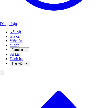
Đăng nhập
Nổi bật
Giá cả
Việc làm
eShop
Farmext
Sự kiện
Danh bạ
Thư viện