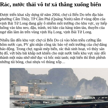
Rác, nước thải vô tư xả thẳng xuống biển
Được triển khai xây dựng từ năm 2004, chợ cá Bến Do trên địa bàn
phường Cẩm Thủy, TP Cẩm Phả (Quảng Ninh) nằm ở vùng đệm của
vịnh Bái Tử Long đang gây ô nhiễm môi trường cho khu vực, uy hiếp
luồng vào khu neo, đậu, tránh, trú bão của hàng trăm tàu, thuyền của
ngư dân làm ăn trên vùng vịnh Hạ Long, vịnh Bái Tử Long.
Nhiều lần đến khu vực chợ cá Bến Do cả vào hôm triều cường lẫn
hôm nước cạn, PV ghi nhận công tác bảo vệ môi trường của chợ đáng
báo động.
Trong chợ, ngoài mép biển, rác thải sinh hoạt, vỏ thủy sản
bị đổ, vứt bừa bãi khắp nơi khiến cho mặt nước biển khu vực này đổi
thành một màu nhờ nhờ đục và bốc mùi tanh; mặt biển thì lềnh phềnh
những túi bóng, chai nhựa vỏ thùng xốp…