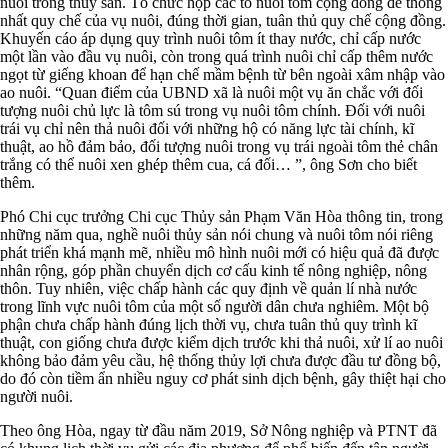
nuôi trồng thủy sản. Tổ chức họp các tổ nuôi tôm cộng đồng để thống
nhất quy chế của vụ nuôi, đúng thời gian, tuân thủ quy chế cộng đồng.
Khuyến cáo áp dụng quy trình nuôi tôm ít thay nước, chỉ cấp nước
một lần vào đầu vụ nuôi, còn trong quá trình nuôi chỉ cấp thêm nước
ngọt từ giếng khoan để hạn chế mầm bệnh từ bên ngoài xâm nhập vào
ao nuôi. “Quan điểm của UBND xã là nuôi một vụ ăn chắc với đối
tượng nuôi chủ lực là tôm sú trong vụ nuôi tôm chính. Đối với nuôi
trái vụ chỉ nên thả nuôi đối với những hộ có năng lực tài chính, kĩ
thuật, ao hồ đảm bảo, đối tượng nuôi trong vụ trái ngoài tôm thẻ chân
trắng có thể nuôi xen ghép thêm cua, cá đối… ”, ông Sơn cho biết
thêm.
Phó Chi cục trưởng Chi cục Thủy sản Phạm Văn Hòa thông tin, trong
những năm qua, nghề nuôi thủy sản nói chung và nuôi tôm nói riêng
phát triển khá mạnh mẽ, nhiều mô hình nuôi mới có hiệu quả đã được
nhân rộng, góp phần chuyển dịch cơ cấu kinh tế nông nghiệp, nông
thôn. Tuy nhiên, việc chấp hành các quy định về quản lí nhà nước
trong lĩnh vực nuôi tôm của một số người dân chưa nghiêm. Một bộ
phận chưa chấp hành đúng lịch thời vụ, chưa tuân thủ quy trình kĩ
thuật, con giống chưa được kiểm dịch trước khi thả nuôi, xử lí ao nuôi
không bảo đảm yêu cầu, hệ thống thủy lợi chưa được đầu tư đồng bộ,
do đó còn tiềm ẩn nhiều nguy cơ phát sinh dịch bệnh, gây thiệt hại cho
người nuôi.
Theo ông Hòa, ngay từ đầu năm 2019, Sở Nông nghiệp và PTNT đã