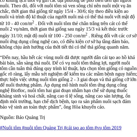
có khung lịch thời vụ gửi các địa phương để phổ biến đến tận người
nuôi. Theo đó, đối với nuôi tôm sú ven sông chỉ nên nuôi một vụ ăn
chắc, thời gian thả giống từ ngày 15/4 - 30/6; tùy theo điều kiện ao
nuôi và trình độ kĩ thuật của người nuôi mà có thể thả nuôi với mật độ
2
từ 10 - 40 con/m
. Đối với nuôi tôm thẻ chân trắng trên cát có thể
nuôi 2 vụ/năm, thời gian thả giống sau ngày 15/3 và kết thúc trước
2
ngày 31/10; mật độ nuôi từ 100 - 250 con/m
. Riêng đối với các cơ sở
nuôi ứng dụng công nghệ cao, có điều kiện cơ sở hạ tầng đảm bảo,
không chịu ảnh hưởng của thời tiết thì có thể thả giống quanh năm.
“Đến nay, hầu hết các vùng nuôi đã được người dân cải tạo ao hồ khá
bài bản, sẵn sàng thả nuôi. Để có vụ nuôi tôm thắng lợi, người nuôi
tôm cần tuân thủ đúng quy trình kĩ thuật, lựa chọn tôm giống có nguồn
gốc rõ ràng, lấy mẫu xét nghiệm để kiểm tra các mầm bệnh nguy hiểm;
thực hiện việc ương nuôi tôm giống 2 - 3 giai đoạn và thả giống cỡ lớn
để nuôi thương phẩm. Áp dụng mô hình nuôi tôm ứng dụng công
nghệ Biofloc, nuôi tôm hai giai đoạn nhằm hạn chế sử dụng thuốc
kháng sinh và hoá chất, nâng cao tỉ lệ sống, nâng cao sản lượng, ổn
định môi trường, hạn chế dịch bệnh, tạo ra sản phẩm nuôi sạch đảm
bảo vệ sinh an toàn thực phẩm”, ông Hòa khuyến cáo.
Nguồn: Báo Quảng Trị
#Nuôi tôm
#nuôi tôm Quảng Trị
#cải tạo ao tôm
#vụ tôm 2019