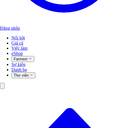
Đăng nhập
Nổi bật
Giá cả
Việc làm
eShop
Farmext
Sự kiện
Danh bạ
Thư viện