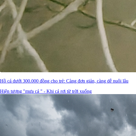
Hồ cá dưới 300.000 đồng cho trẻ: Càng đơn giản, càng dễ nuôi lâu
Hiện tượng "mưa cá " - Khi cá rơi từ trời xuống