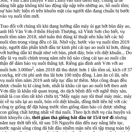
Sơn, Vĩnh Lâm (huyện Vĩnh Linh) vào thời điểm này, chúng ta dễ
dàng bắt gặp không khí lao động tấp nập trên những ao, hồ nuôi tôm;
sự háo hức hiện rõ trên khuôn mặt của người dân đang chuẩn bị bước
vào vụ nuôi tôm mới.
Trao đổi với chúng tôi khi đang hướng dẫn máy ủi gạt bớt bùn đáy ao,
anh Hồ Văn Vơn ở thôn Huỳnh Thượng, xã Vĩnh Sơn cho biết, vụ
nuôi tôm năm 2018, nhờ tuân thủ đúng kĩ thuật nên hầu hết các hộ
nuôi tôm trong vùng đều có lãi. Nhờ vậy, bước vào vụ nuôi tôm 2019
này, người dân phấn khởi đầu tư kinh phí cải tạo ao nuôi kĩ hơn, đúng
với hướng dẫn kĩ thuật như vét bùn, phơi đáy, bón vôi diệt khuẩn... Do
đây là vụ nuôi chính trong năm nên hộ nào cũng cải tạo ao nuôi cẩn
thận để đảm bảo vụ nuôi thắng lợi. Riêng gia đình anh Vơn với ao
2
nuôi hơn 3.000m
, năm 2018 đã thu được hơn 1 tấn tôm sú, kích cỡ 37
con/kg, trừ chi phí anh thu lãi hơn 100 triệu đồng. Làm ăn có lãi, nên
vụ nuôi tôm năm 2019 anh tiếp tục đầu tư thêm. Mọi công đoạn đều
được chuẩn bị kĩ càng hơn, nhất là khâu cải tạo ao nuôi bởi theo anh
Vơn đây là khâu rất quan trọng, do dịch bệnh đối với nghề thủy sản,
nhất là con tôm rất khó chữa trị.“Mấy ngày nay tôi thuê máy múc, máy
ủi về tu sửa lại ao nuôi, bón vôi diệt khuẩn, đồng thời liên hệ với các
công ty giống để đặt hàng trước tôm giống đảm bảo có được những
con giống chất lượng nhất về thả nuôi. Theo lịch thời vụ của huyện và
tỉnh khuyến cáo,
thời gian thả giống bắt đầu từ 15/4 trở đi
nhưng
năm nay thời tiết tốt, từ sau Tết Nguyên đán đến nay nắng liên tục,
nước ngoài sông cũng đã bắt đầu nhiễm mặn nên tôi tập trung toàn bộ