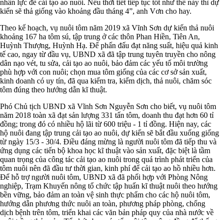
nhân lực để cải tạo ao nuôi. Nếu thời tiết tiếp tục tốt như thế này thì dự
kiến sẽ thả giống vào khoảng đầu tháng 4”, anh Vơn cho hay.
Theo kế hoạch, vụ nuôi tôm năm 2019 xã Vĩnh Sơn dự kiến thả nuôi
khoảng 167 ha tôm sú, tập trung ở các thôn Phan Hiền, Tiên An,
Huỳnh Thượng, Huỳnh Hạ. Để phấn đấu đạt năng suất, hiệu quả kinh
tế cao, ngay từ đầu vụ, UBND xã đã tập trung tuyên truyền cho nông
dân nạo vét, tu sửa, cải tạo ao nuôi, bảo đảm các yếu tố môi trường
phù hợp với con nuôi; chọn mua tôm giống của các cơ sở sản xuất,
kinh doanh có uy tín, đã qua kiểm tra, kiểm dịch, thả nuôi, chăm sóc
tôm đúng theo hướng dẫn kĩ thuật.
Phó Chủ tịch UBND xã Vĩnh Sơn Nguyễn Sơn cho biết, vụ nuôi tôm
năm 2018 toàn xã đạt sản lượng 331 tấn tôm, doanh thu đạt hơn 60 tỉ
đồng; trong đó có nhiều hộ lãi từ 600 triệu - 1 tỉ đồng. Hiện nay, các
hộ nuôi đang tập trung cải tạo ao nuôi, dự kiến sẽ bắt đầu xuống giống
từ ngày 15/3 - 30/4. Điều đáng mừng là người nuôi tôm đã tiếp thu và
ứng dụng các tiến bộ khoa học kĩ thuật vào sản xuất, đặc biệt là tầm
quan trọng của công tác cải tạo ao nuôi trong quá trình phát triển của
tôm nuôi nên đã đầu tư thời gian, kinh phí để cải tạo ao hồ nhiều hơn.
Để hỗ trợ người nuôi tôm, UBND xã đã phối hợp với Phòng Nông
nghiệp, Trạm Khuyến nông tổ chức tập huấn kĩ thuật nuôi theo hướng
bền vững, bảo đảm an toàn vệ sinh thực phẩm cho các hộ nuôi tôm,
hướng dẫn phương thức nuôi an toàn, phương pháp phòng, chống
dịch bệnh trên tôm, triển khai các văn bản pháp quy của nhà nước về