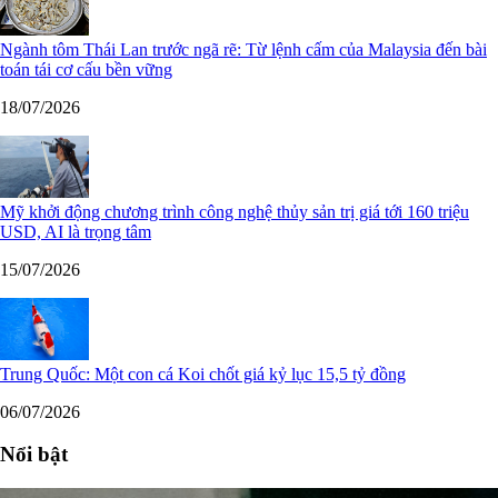
Ngành tôm Thái Lan trước ngã rẽ: Từ lệnh cấm của Malaysia đến bài
toán tái cơ cấu bền vững
18/07/2026
Mỹ khởi động chương trình công nghệ thủy sản trị giá tới 160 triệu
USD, AI là trọng tâm
15/07/2026
Trung Quốc: Một con cá Koi chốt giá kỷ lục 15,5 tỷ đồng
06/07/2026
Nổi bật