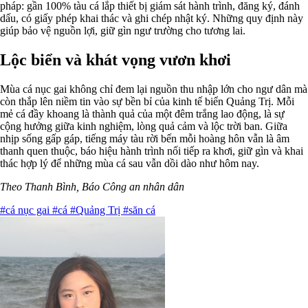
pháp: gần 100% tàu cá lắp thiết bị giám sát hành trình, đăng ký, đánh
dấu, có giấy phép khai thác và ghi chép nhật ký. Những quy định này
giúp bảo vệ nguồn lợi, giữ gìn ngư trường cho tương lai.
Lộc biển và khát vọng vươn khơi
Mùa cá nục gai không chỉ đem lại nguồn thu nhập lớn cho ngư dân mà
còn thắp lên niềm tin vào sự bền bỉ của kinh tế biển Quảng Trị. Mỗi
mẻ cá đầy khoang là thành quả của một đêm trắng lao động, là sự
cộng hưởng giữa kinh nghiệm, lòng quả cảm và lộc trời ban. Giữa
nhịp sống gấp gáp, tiếng máy tàu rời bến mỗi hoàng hôn vẫn là âm
thanh quen thuộc, báo hiệu hành trình nối tiếp ra khơi, giữ gìn và khai
thác hợp lý để những mùa cá sau vẫn dồi dào như hôm nay.
Theo Thanh Bình, Báo Công an nhân dân
#cá nục gai
#cá
#Quảng Trị
#săn cá