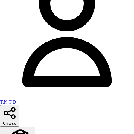
T.N.T.D
Chia sẻ