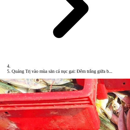
Quảng Trị vào mùa săn cá nục gai: Đêm trắng giữa b...