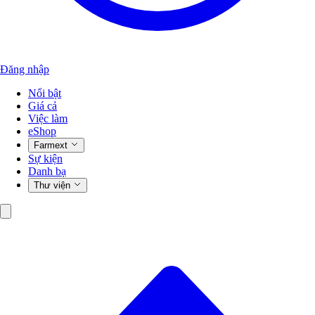
Đăng nhập
Nổi bật
Giá cả
Việc làm
eShop
Farmext
Sự kiện
Danh bạ
Thư viện