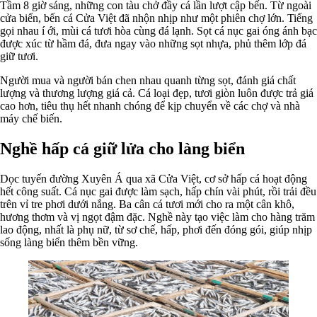
Tầm 8 giờ sáng, những con tàu chở đầy cá lần lượt cập bến. Từ ngoài
cửa biển, bến cá Cửa Việt đã nhộn nhịp như một phiên chợ lớn. Tiếng
gọi nhau í ới, mùi cá tươi hòa cùng đá lạnh. Sọt cá nục gai óng ánh bạc
được xúc từ hầm đá, đưa ngay vào những sọt nhựa, phủ thêm lớp đá
giữ tươi.
Người mua và người bán chen nhau quanh từng sọt, đánh giá chất
lượng và thương lượng giá cả. Cá loại đẹp, tươi giòn luôn được trả giá
cao hơn, tiêu thụ hết nhanh chóng để kịp chuyển về các chợ và nhà
máy chế biến.
Nghề hấp cá giữ lửa cho làng biển
Dọc tuyến đường Xuyên Á qua xã Cửa Việt, cơ sở hấp cá hoạt động
hết công suất. Cá nục gai được làm sạch, hấp chín vài phút, rồi trải đều
trên vỉ tre phơi dưới nắng. Ba cân cá tươi mới cho ra một cân khô,
hương thơm và vị ngọt đậm đặc. Nghề này tạo việc làm cho hàng trăm
lao động, nhất là phụ nữ, từ sơ chế, hấp, phơi đến đóng gói, giúp nhịp
sống làng biển thêm bền vững.