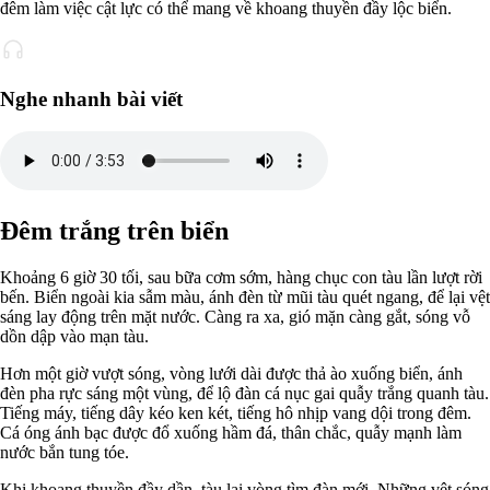
đêm làm việc cật lực có thể mang về khoang thuyền đầy lộc biển.
Nghe nhanh bài viết
Đêm trắng trên biển
Khoảng 6 giờ 30 tối, sau bữa cơm sớm, hàng chục con tàu lần lượt rời
bến. Biển ngoài kia sẫm màu, ánh đèn từ mũi tàu quét ngang, để lại vệt
sáng lay động trên mặt nước. Càng ra xa, gió mặn càng gắt, sóng vỗ
dồn dập vào mạn tàu.
Hơn một giờ vượt sóng, vòng lưới dài được thả ào xuống biển, ánh
đèn pha rực sáng một vùng, để lộ đàn cá nục gai quẫy trắng quanh tàu.
Tiếng máy, tiếng dây kéo ken két, tiếng hô nhịp vang dội trong đêm.
Cá óng ánh bạc được đổ xuống hầm đá, thân chắc, quẫy mạnh làm
nước bắn tung tóe.
Khi khoang thuyền đầy dần, tàu lại vòng tìm đàn mới. Những vệt sóng