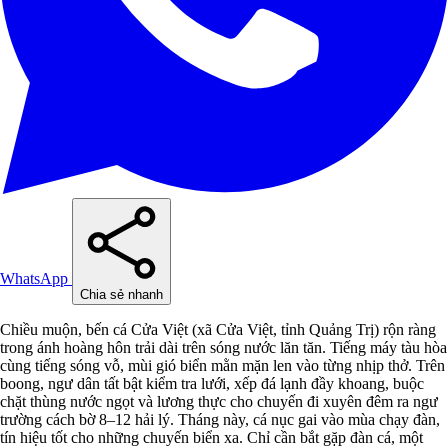
WhatsApp
Chia sẻ nhanh
Chiều muộn, bến cá Cửa Việt (xã Cửa Việt, tỉnh Quảng Trị) rộn ràng
trong ánh hoàng hôn trải dài trên sóng nước lăn tăn. Tiếng máy tàu hòa
cùng tiếng sóng vỗ, mùi gió biển mằn mặn len vào từng nhịp thở. Trên
boong, ngư dân tất bật kiểm tra lưới, xếp đá lạnh đầy khoang, buộc
chặt thùng nước ngọt và lương thực cho chuyến đi xuyên đêm ra ngư
trường cách bờ 8–12 hải lý. Tháng này, cá nục gai vào mùa chạy đàn,
tín hiệu tốt cho những chuyến biển xa. Chỉ cần bắt gặp đàn cá, một