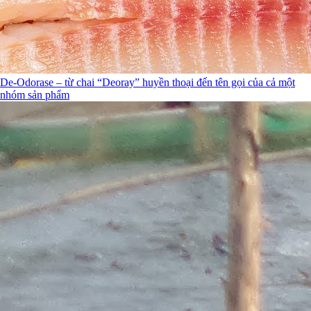
De-Odorase – từ chai “Deoray” huyền thoại đến tên gọi của cả một
nhóm sản phẩm