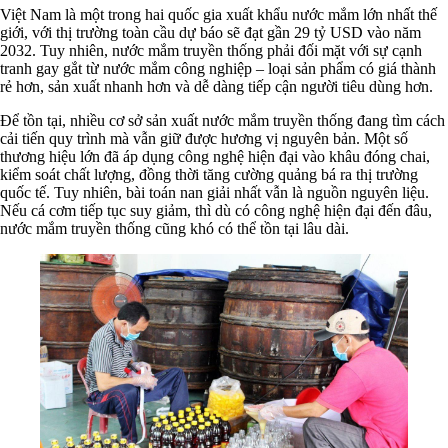
Việt Nam là một trong hai quốc gia xuất khẩu nước mắm lớn nhất thế
giới, với thị trường toàn cầu dự báo sẽ đạt gần 29 tỷ USD vào năm
2032. Tuy nhiên, nước mắm truyền thống phải đối mặt với sự cạnh
tranh gay gắt từ nước mắm công nghiệp – loại sản phẩm có giá thành
rẻ hơn, sản xuất nhanh hơn và dễ dàng tiếp cận người tiêu dùng hơn.
Để tồn tại, nhiều cơ sở sản xuất nước mắm truyền thống đang tìm cách
cải tiến quy trình mà vẫn giữ được hương vị nguyên bản. Một số
thương hiệu lớn đã áp dụng công nghệ hiện đại vào khâu đóng chai,
kiểm soát chất lượng, đồng thời tăng cường quảng bá ra thị trường
quốc tế. Tuy nhiên, bài toán nan giải nhất vẫn là nguồn nguyên liệu.
Nếu cá cơm tiếp tục suy giảm, thì dù có công nghệ hiện đại đến đâu,
nước mắm truyền thống cũng khó có thể tồn tại lâu dài.