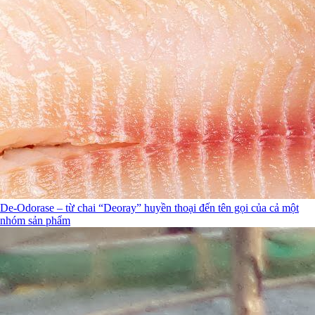
De-Odorase – từ chai “Deoray” huyền thoại đến tên gọi của cả một
nhóm sản phẩm