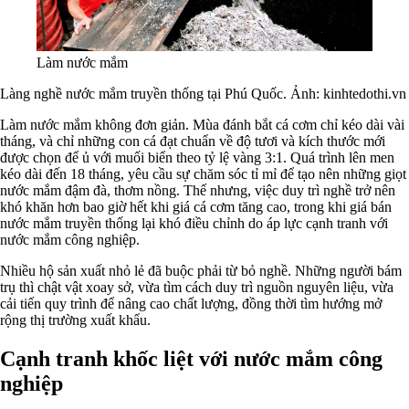
Làm nước mắm
Làng nghề nước mắm truyền thống tại Phú Quốc. Ảnh: kinhtedothi.vn
Làm nước mắm không đơn giản. Mùa đánh bắt cá cơm chỉ kéo dài vài
tháng, và chỉ những con cá đạt chuẩn về độ tươi và kích thước mới
được chọn để ủ với muối biển theo tỷ lệ vàng 3:1. Quá trình lên men
kéo dài đến 18 tháng, yêu cầu sự chăm sóc tỉ mỉ để tạo nên những giọt
nước mắm đậm đà, thơm nồng. Thế nhưng, việc duy trì nghề trở nên
khó khăn hơn bao giờ hết khi giá cá cơm tăng cao, trong khi giá bán
nước mắm truyền thống lại khó điều chỉnh do áp lực cạnh tranh với
nước mắm công nghiệp.
Nhiều hộ sản xuất nhỏ lẻ đã buộc phải từ bỏ nghề. Những người bám
trụ thì chật vật xoay sở, vừa tìm cách duy trì nguồn nguyên liệu, vừa
cải tiến quy trình để nâng cao chất lượng, đồng thời tìm hướng mở
rộng thị trường xuất khẩu.
Cạnh tranh khốc liệt với nước mắm công
nghiệp