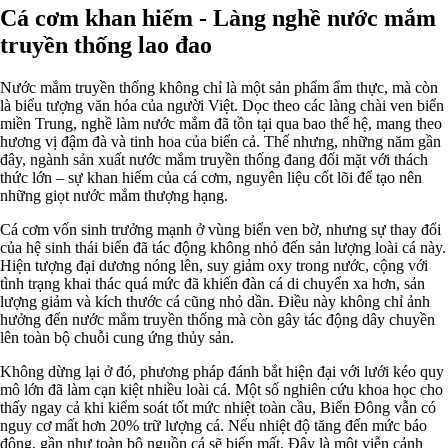
Cá cơm khan hiếm - Làng nghề nước mắm
truyền thống lao đao
Nước mắm truyền thống không chỉ là một sản phẩm ẩm thực, mà còn
là biểu tượng văn hóa của người Việt. Dọc theo các làng chài ven biển
miền Trung, nghề làm nước mắm đã tồn tại qua bao thế hệ, mang theo
hương vị đậm đà và tinh hoa của biển cả. Thế nhưng, những năm gần
đây, ngành sản xuất nước mắm truyền thống đang đối mặt với thách
thức lớn – sự khan hiếm của cá cơm, nguyên liệu cốt lõi để tạo nên
những giọt nước mắm thượng hạng.
Cá cơm vốn sinh trưởng mạnh ở vùng biển ven bờ, nhưng sự thay đổi
của hệ sinh thái biển đã tác động không nhỏ đến sản lượng loài cá này.
Hiện tượng đại dương nóng lên, suy giảm oxy trong nước, cộng với
tình trạng khai thác quá mức đã khiến đàn cá di chuyển xa hơn, sản
lượng giảm và kích thước cá cũng nhỏ dần. Điều này không chỉ ảnh
hưởng đến nước mắm truyền thống mà còn gây tác động dây chuyền
lên toàn bộ chuỗi cung ứng thủy sản.
Không dừng lại ở đó, phương pháp đánh bắt hiện đại với lưới kéo quy
mô lớn đã làm cạn kiệt nhiều loài cá. Một số nghiên cứu khoa học cho
thấy ngay cả khi kiểm soát tốt mức nhiệt toàn cầu, Biển Đông vẫn có
nguy cơ mất hơn 20% trữ lượng cá. Nếu nhiệt độ tăng đến mức báo
động, gần như toàn bộ nguồn cá sẽ biến mất. Đây là một viễn cảnh