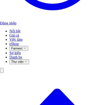
Đăng nhập
Nổi bật
Giá cả
Việc làm
eShop
Farmext
Sự kiện
Danh bạ
Thư viện