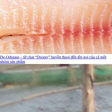
De-Odorase – từ chai “Deoray” huyền thoại đến tên gọi của cả một
nhóm sản phẩm