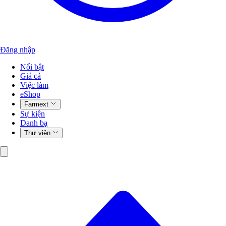
Đăng nhập
Nổi bật
Giá cả
Việc làm
eShop
Farmext
Sự kiện
Danh bạ
Thư viện