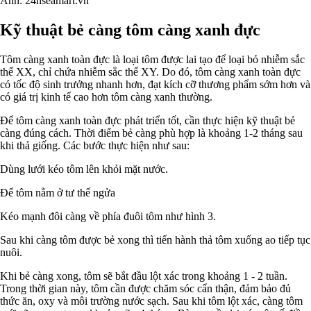
Ảnh: 24hseamart.vn
Kỹ thuật bẻ càng tôm càng xanh đực
Tôm càng xanh toàn đực là loại tôm được lai tạo để loại bỏ nhiễm sắc
thể XX, chỉ chứa nhiễm sắc thể XY. Do đó, tôm càng xanh toàn đực
có tốc độ sinh trưởng nhanh hơn, đạt kích cỡ thương phẩm sớm hơn và
có giá trị kinh tế cao hơn tôm càng xanh thường.
Để tôm càng xanh toàn đực phát triển tốt, cần thực hiện kỹ thuật bẻ
càng đúng cách. Thời điểm bẻ càng phù hợp là khoảng 1-2 tháng sau
khi thả giống. Các bước thực hiện như sau:
Dùng lưới kéo tôm lên khỏi mặt nước.
Để tôm nằm ở tư thế ngửa
Kéo mạnh đôi càng về phía đuôi tôm như hình 3.
Sau khi càng tôm được bẻ xong thì tiến hành thả tôm xuống ao tiếp tục
nuôi.
Khi bẻ càng xong, tôm sẽ bắt đầu lột xác trong khoảng 1 - 2 tuần.
Trong thời gian này, tôm cần được chăm sóc cẩn thận, đảm bảo đủ
thức ăn, oxy và môi trường nước sạch. Sau khi tôm lột xác, càng tôm