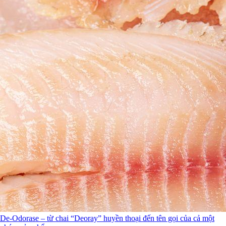
De-Odorase – từ chai “Deoray” huyền thoại đến tên gọi của cả một