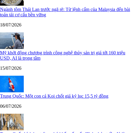
Ngành tôm Thái Lan trước ngã rẽ: Từ lệnh cấm của Malaysia đến bài
toán tái cơ cấu bền vững
18/07/2026
Mỹ khởi động chương trình công nghệ thủy sản trị giá tới 160 triệu
USD, AI là trọng tâm
15/07/2026
Trung Quốc: Một con cá Koi chốt giá kỷ lục 15,5 tỷ đồng
06/07/2026