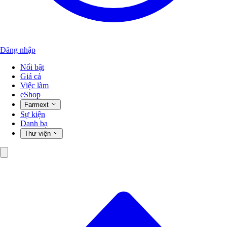
Đăng nhập
Nổi bật
Giá cả
Việc làm
eShop
Farmext
Sự kiện
Danh bạ
Thư viện