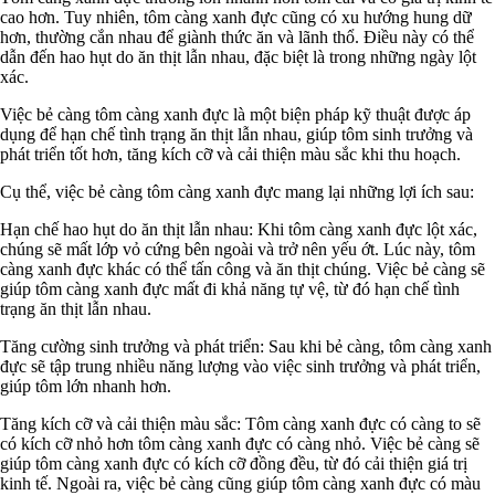
cao hơn. Tuy nhiên, tôm càng xanh đực cũng có xu hướng hung dữ
hơn, thường cắn nhau để giành thức ăn và lãnh thổ. Điều này có thể
dẫn đến hao hụt do ăn thịt lẫn nhau, đặc biệt là trong những ngày lột
xác.
Việc bẻ càng tôm càng xanh đực là một biện pháp kỹ thuật được áp
dụng để hạn chế tình trạng ăn thịt lẫn nhau, giúp tôm sinh trưởng và
phát triển tốt hơn, tăng kích cỡ và cải thiện màu sắc khi thu hoạch.
Cụ thể, việc bẻ càng tôm càng xanh đực mang lại những lợi ích sau:
Hạn chế hao hụt do ăn thịt lẫn nhau: Khi tôm càng xanh đực lột xác,
chúng sẽ mất lớp vỏ cứng bên ngoài và trở nên yếu ớt. Lúc này, tôm
càng xanh đực khác có thể tấn công và ăn thịt chúng. Việc bẻ càng sẽ
giúp tôm càng xanh đực mất đi khả năng tự vệ, từ đó hạn chế tình
trạng ăn thịt lẫn nhau.
Tăng cường sinh trưởng và phát triển: Sau khi bẻ càng, tôm càng xanh
đực sẽ tập trung nhiều năng lượng vào việc sinh trưởng và phát triển,
giúp tôm lớn nhanh hơn.
Tăng kích cỡ và cải thiện màu sắc: Tôm càng xanh đực có càng to sẽ
có kích cỡ nhỏ hơn tôm càng xanh đực có càng nhỏ. Việc bẻ càng sẽ
giúp tôm càng xanh đực có kích cỡ đồng đều, từ đó cải thiện giá trị
kinh tế. Ngoài ra, việc bẻ càng cũng giúp tôm càng xanh đực có màu