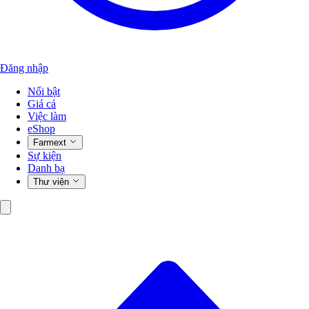
Đăng nhập
Nổi bật
Giá cả
Việc làm
eShop
Farmext
Sự kiện
Danh bạ
Thư viện