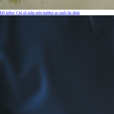
Độ kiềm: Chỉ số giúp môi trường ao nuôi ổn định