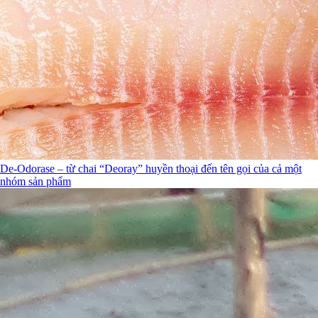
De-Odorase – từ chai “Deoray” huyền thoại đến tên gọi của cả một
nhóm sản phẩm