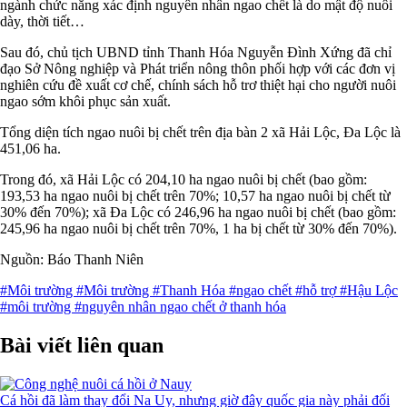
ngành chức năng xác định nguyên nhân ngao chết là do mật độ nuôi
dày, thời tiết…
Sau đó, chủ tịch UBND tỉnh Thanh Hóa Nguyễn Đình Xứng đã chỉ
đạo Sở Nông nghiệp và Phát triển nông thôn phối hợp với các đơn vị
nghiên cứu đề xuất cơ chế, chính sách hỗ trơ thiệt hại cho người nuôi
ngao sớm khôi phục sản xuất.
Tổng diện tích ngao nuôi bị chết trên địa bàn 2 xã Hải Lộc, Đa Lộc là
451,06 ha.
Trong đó, xã Hải Lộc có 204,10 ha ngao nuôi bị chết (bao gồm:
193,53 ha ngao nuôi bị chết trên 70%; 10,57 ha ngao nuôi bị chết từ
30% đến 70%); xã Đa Lộc có 246,96 ha ngao nuôi bị chết (bao gồm:
245,96 ha ngao nuôi bị chết trên 70%, 1 ha bị chết từ 30% đến 70%).
Nguồn: Báo Thanh Niên
#Môi trường
#Môi trường
#Thanh Hóa
#ngao chết
#hỗ trợ
#Hậu Lộc
#môi trường
#nguyên nhân ngao chết ở thanh hóa
Bài viết liên quan
Cá hồi đã làm thay đổi Na Uy, nhưng giờ đây quốc gia này phải đối