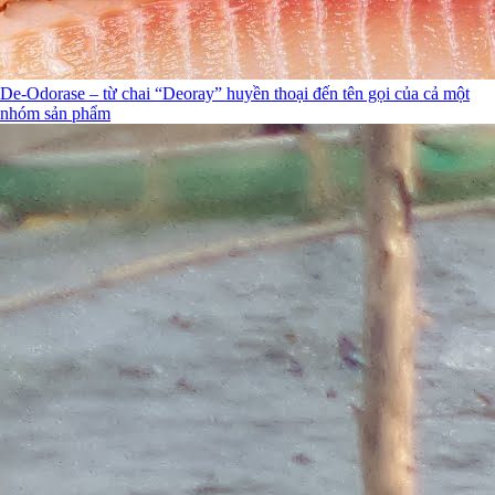
De-Odorase – từ chai “Deoray” huyền thoại đến tên gọi của cả một
nhóm sản phẩm