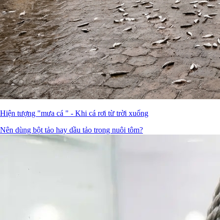
Hiện tượng "mưa cá " - Khi cá rơi từ trời xuống
Nên dùng bột tảo hay dầu tảo trong nuôi tôm?