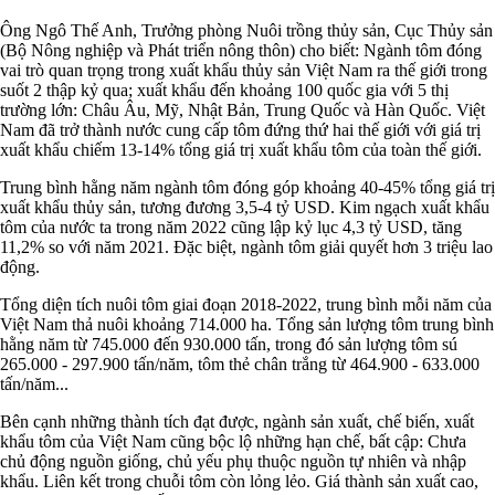
Ông Ngô Thế Anh, Trưởng phòng Nuôi trồng thủy sản, Cục Thủy sản
(Bộ Nông nghiệp và Phát triển nông thôn) cho biết: Ngành tôm đóng
vai trò quan trọng trong xuất khẩu thủy sản Việt Nam ra thế giới trong
suốt 2 thập kỷ qua; xuất khẩu đến khoảng 100 quốc gia với 5 thị
trường lớn: Châu Âu, Mỹ, Nhật Bản, Trung Quốc và Hàn Quốc. Việt
Nam đã trở thành nước cung cấp tôm đứng thứ hai thế giới với giá trị
xuất khẩu chiếm 13-14% tổng giá trị xuất khẩu tôm của toàn thế giới.
Trung bình hằng năm ngành tôm đóng góp khoảng 40-45% tổng giá trị
xuất khẩu thủy sản, tương đương 3,5-4 tỷ USD. Kim ngạch xuất khẩu
tôm của nước ta trong năm 2022 cũng lập kỷ lục 4,3 tỷ USD, tăng
11,2% so với năm 2021. Đặc biệt, ngành tôm giải quyết hơn 3 triệu lao
động.
Tổng diện tích nuôi tôm giai đoạn 2018-2022, trung bình mỗi năm của
Việt Nam thả nuôi khoảng 714.000 ha. Tổng sản lượng tôm trung bình
hằng năm từ 745.000 đến 930.000 tấn, trong đó sản lượng tôm sú
265.000 - 297.900 tấn/năm, tôm thẻ chân trắng từ 464.900 - 633.000
tấn/năm...
Bên cạnh những thành tích đạt được, ngành sản xuất, chế biến, xuất
khẩu tôm của Việt Nam cũng bộc lộ những hạn chế, bất cập: Chưa
chủ động nguồn giống, chủ yếu phụ thuộc nguồn tự nhiên và nhập
khẩu. Liên kết trong chuỗi tôm còn lỏng lẻo. Giá thành sản xuất cao,