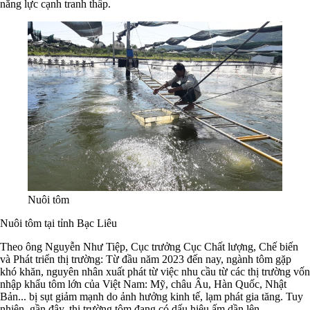
năng lực cạnh tranh thấp.
Nuôi tôm
Nuôi tôm tại tỉnh Bạc Liêu
Theo ông Nguyễn Như Tiệp, Cục trưởng Cục Chất lượng, Chế biến
và Phát triển thị trường: Từ đầu năm 2023 đến nay, ngành tôm gặp
khó khăn, nguyên nhân xuất phát từ việc nhu cầu từ các thị trường vốn
nhập khẩu tôm lớn của Việt Nam: Mỹ, châu Âu, Hàn Quốc, Nhật
Bản... bị sụt giảm mạnh do ảnh hưởng kinh tế, lạm phát gia tăng. Tuy
nhiên, gần đây, thị trường tôm đang có dấu hiệu ấm dần lên.