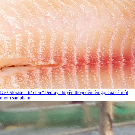
De-Odorase – từ chai “Deoray” huyền thoại đến tên gọi của cả một
nhóm sản phẩm