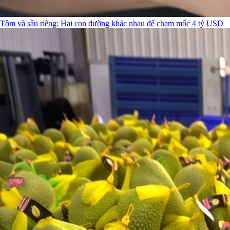
Tôm và sầu riêng: Hai con đường khác nhau để chạm mốc 4 tỷ USD