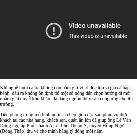
Khi nghề nuôi cá tra không còn nắm giữ vị trí độc tôn vì giá cả bấp
bênh, đầu ra không ổn định thì một số nông dân chọn hướng đi mới
nhằm giải quyết khó khăn, đa dạng nguồn thủy sản cung ứng cho thị
trường.
Tiên phong trong mô hình nuôi cá chép giòn đặc sản phục vụ thực
khách tại các nhà hàng, khách sạn, quán ăn lớn đã giúp ông Lê Văn
Dũng ngụ ấp Phú Thạnh A, xã Phú Thuận A, huyện Hồng Ngự
(Đồng Tháp) thu về cho mình hàng tỷ đồng mỗi năm.