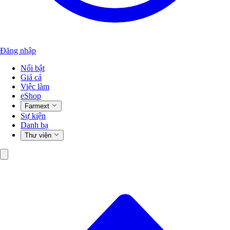
Đăng nhập
Nổi bật
Giá cả
Việc làm
eShop
Farmext
Sự kiện
Danh bạ
Thư viện