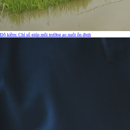
Độ kiềm: Chỉ số giúp môi trường ao nuôi ổn định