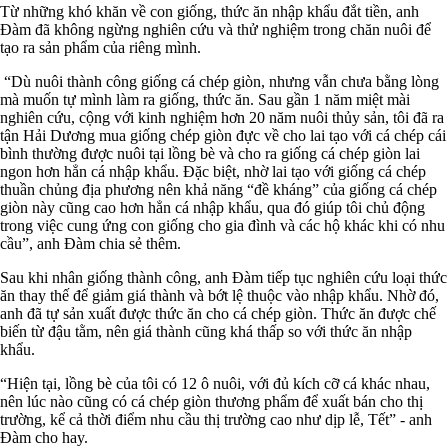
Từ những khó khăn về con giống, thức ăn nhập khẩu đắt tiền, anh
Đàm đã không ngừng nghiên cứu và thử nghiệm trong chăn nuôi để
tạo ra sản phẩm của riêng mình.
“Dù nuôi thành công giống cá chép giòn, nhưng vẫn chưa bằng lòng
mà muốn tự mình làm ra giống, thức ăn. Sau gần 1 năm miệt mài
nghiên cứu, cộng với kinh nghiệm hơn 20 năm nuôi thủy sản, tôi đã ra
tận Hải Dương mua giống chép giòn đực về cho lai tạo với cá chép cái
bình thường được nuôi tại lồng bè và cho ra giống cá chép giòn lai
ngon hơn hẳn cá nhập khẩu. Đặc biệt, nhờ lai tạo với giống cá chép
thuần chủng địa phương nên khả năng “đề kháng” của giống cá chép
giòn này cũng cao hơn hẳn cá nhập khẩu, qua đó giúp tôi chủ động
trong việc cung ứng con giống cho gia đình và các hộ khác khi có nhu
cầu”, anh Đàm chia sẻ thêm.
Sau khi nhân giống thành công, anh Đàm tiếp tục nghiên cứu loại thức
ăn thay thế để giảm giá thành và bớt lệ thuộc vào nhập khẩu. Nhờ đó,
anh đã tự sản xuất được thức ăn cho cá chép giòn. Thức ăn được chế
biến từ đậu tằm, nên giá thành cũng khá thấp so với thức ăn nhập
khẩu.
“Hiện tại, lồng bè của tôi có 12 ô nuôi, với đủ kích cỡ cá khác nhau,
nên lúc nào cũng có cá chép giòn thương phẩm để xuất bán cho thị
trường, kể cả thời điểm nhu cầu thị trường cao như dịp lễ, Tết” - anh
Đàm cho hay.