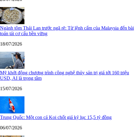
Ngành tôm Thái Lan trước ngã rẽ: Từ lệnh cấm của Malaysia đến bài
toán tái cơ cấu bền vững
18/07/2026
Mỹ khởi động chương trình công nghệ thủy sản trị giá tới 160 triệu
USD, AI là trọng tâm
15/07/2026
Trung Quốc: Một con cá Koi chốt giá kỷ lục 15,5 tỷ đồng
06/07/2026