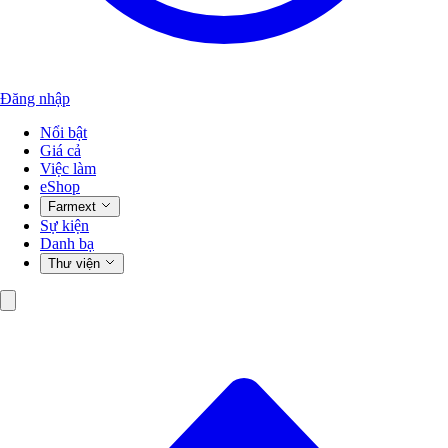
Đăng nhập
Nổi bật
Giá cả
Việc làm
eShop
Farmext
Sự kiện
Danh bạ
Thư viện