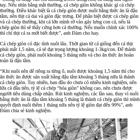
tay. Nếu nhìn bằng mắt thường, cá chép giòn không khác gì cá chép
thường. Điều khác biệt là cá chép giòn được nuôi bằng thức ăn là đậu
tằm, nên thịt cá dai và giòn đặc trưng. Để phân biệt được cá chép giòn
và cá chép thường, khi cá lớn mình rờ vào gáy lưng con cá, nếu là
chép giòn thì sẽ thấy cứng hơn cá thường. Nếu muốn chính xác 100%
thì chỉ thịt cá ra mới biết được”, anh Đàm cho hay.
Cá chép giòn có đặc tính nuôi lâu. Thời gian từ cá giống đến cá thịt
phải mất 1,5 năm, cá sẽ đạt trọng lượng khoảng 1-3kg/con. Để thành
cá chép giòn, phải nuôi khoảng 5 tháng nữa và cho ăn thức ăn hoàn
toàn là đậu tằm.
“Khi nuôi nên để riêng ra từng ô, nuôi được khoảng 1,5 năm thì cho
ăn thức ăn được sản xuất bằng đậu tằm khoảng 5 tháng nữa là thành
cá chép giòn. Tuy nhiên, ban đầu do chưa có nhiều kinh nghiệm, nên
lứa cá đầu tiên, tỷ lệ cá chép “hóa giòn” không cao, nên chưa được
người tiêu dùng chấp nhận. Rút kinh nghiệm, các lần sau, thay vì nuôi
bằng thức ăn là đậu tằm khoảng 5 tháng là thành cá chép giòn thì mình
quyết định nuôi thêm 1 tháng nữa nên tỷ lệ giòn đạt đến 99%”, anh
Đàm chia sẻ kinh nghiệm.