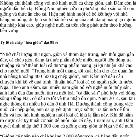
Không chỉ thành công với mô hình nuôi cá chép giòn, anh Đàm còn là
người đầu tiên tại Đồng Nai nghiên cứu ra phương pháp sản xuất con
giống và thức ăn cho cá. Hiện mô hình nuôi cá bè kết hợp với nhà
hàng ăn uống, du lịch sinh thái trên sông của anh đang mang lại nguồn
thu nhập khá cao, giúp nghề nuôi cá trên sông phát triển theo hướng
bền vững.
Tỷ lệ cá chép “hóa giòn” đạt 99%
“Nhờ chất lượng thịt ngon, giòn và thơm đặc trưng, nên thời gian gần
đây, cá chép giòn đang là thực phẩm được nhiều người tiêu dùng ưa
chuộng và trở thành loài cá thương phẩm mang lại lợi nhuận khá cao
cho người nuôi. "Trung bình mỗi tháng, tôi xuất bán cho các quán ăn,
nhà hàng khoảng 400-500 kg chép giòn”, anh Đàm mở đầu câu
chuyện khi kể về quá trình “thuần hóa” loài cá có nguồn gốc từ nước
Nga. Theo anh Đàm, sau nhiều năm gắn bó với nghề nuôi thủy sản,
anh luôn đau đáu muốn tìm ra một loài “cá đặc sản” phù hợp với dòng
sông Đồng Nai, có đầu ra tốt và thu nhập ổn định. Năm 2014, sau khi
nghe thông tin nhiều hộ dân ở tỉnh Hải Dương thành công trong việc
nuôi cá chép giòn, anh đã quyết định “mục sở thị” ra tận nơi để tìm
hiểu và học hỏi kinh nghiệm nuôi loài cá khá lạ lẫm này. Khi đã nắm
rõ được các kỹ thuật cơ bản để nuôi loài cá này, 1 năm sau, anh Đàm
quyết định nhập thử 1.000 con cá giống chép giòn từ Nga về để nuôi.
“Giống cá nhập vào chỉ khoảng 2.000 đồng/con, cá bằng đầu ngón