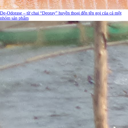
De-Odorase – từ chai “Deoray” huyền thoại đến tên gọi của cả một
nhóm sản phẩm