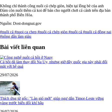
Không chỉ thành công nuôi cá chép giòn, hiện tại lồng bè của anh
Đàm còn nuôi thêm cá koi để bán cho người chơi cá cảnh trên địa bàn
thành phố Biên Hòa.
Nguồn: Dost-dongnai.gov
#nuôi cá
#nuoi ca chep
#nuôi cá chép giòn
#nuôi cá
#nuôi cá đồng nai
#nông dân làm giàu
Bài viết liên quan
Cá hồi đã làm thay đổi Na Uy, nhưng giờ đây quốc gia này phải đối
mặt với hệ quả
29/07/2026
Thích ứng từ gốc: "Làn gió mới" giúp ngư dân Timor-Leste vững
vàng trước biến đổi khí hậu
26/07/2026