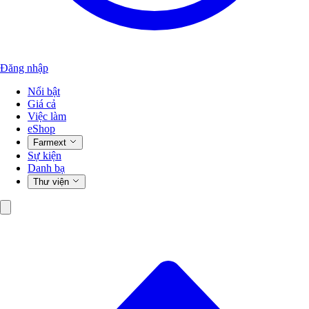
Đăng nhập
Nổi bật
Giá cả
Việc làm
eShop
Farmext
Sự kiện
Danh bạ
Thư viện