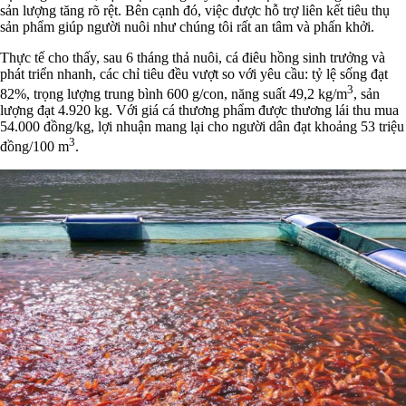
sản lượng tăng rõ rệt. Bên cạnh đó, việc được hỗ trợ liên kết tiêu thụ
sản phẩm giúp người nuôi như chúng tôi rất an tâm và phấn khởi.
Thực tế cho thấy, sau 6 tháng thả nuôi, cá điêu hồng sinh trưởng và
phát triển nhanh, các chỉ tiêu đều vượt so với yêu cầu: tỷ lệ sống đạt
3
82%, trọng lượng trung bình 600 g/con, năng suất 49,2 kg/m
, sản
lượng đạt 4.920 kg. Với giá cá thương phẩm được thương lái thu mua
54.000 đồng/kg, lợi nhuận mang lại cho người dân đạt khoảng 53 triệu
3
đồng/100 m
.