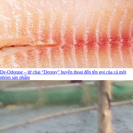
De-Odorase – từ chai “Deoray” huyền thoại đến tên gọi của cả một
nhóm sản phẩm