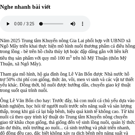
Nghe nhanh bài viết
Năm 2025 Trung tâm Khuyến nông Gia Lai phối hợp với UBND xã
Ngô Mây triển khai thực hiện mô hình nuôi thương phẩm cá điêu hồng
trong lồng - bè trên hồ chứa thủy lợi hoặc đập dâng gắn với liên kết
3
tiêu thụ sản phẩm với quy mô 100 m
trên hồ Mỹ Thuận (thôn Mỹ
Thuận, xã Ngô Mây).
Tham gia mô hình, hộ gia đình ông Lê Văn Bốn được Nhà nước hỗ
trợ 50% chi phí con giống, thức ăn, vôi, men vi sinh và các vật tư thiết
yếu khác. Đồng thời, hộ nuôi được hướng dẫn, chuyển giao kỹ thuật
trong suốt quá trình nuôi.
Ông Lê Văn Bốn cho hay: Trước đây, bà con nuôi cá chủ yếu dựa vào
kinh nghiệm, học hỏi từ người nuôi trước nên năng suất và sản lượng
thấp, trong khi giá cá lại bấp bênh, hiệu quả kinh tế không cao. Từ khi
nuôi cá theo quy trình kỹ thuật do Trung tâm Khuyến nông chuyển
giao từ khâu chọn giống, thả giống đến vệ sinh lồng nuôi, quản lý thức
ăn dư thừa, môi trường ao nuôi... cá sinh trưởng và phát triển nhanh,
độ đồng đều cao, đặc biệt không xảy ra dịch bệnh nên năng suất và