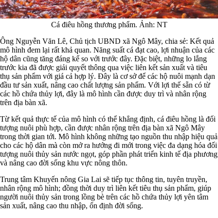
Cá điêu hồng thương phẩm. Ảnh: NT
Ông Nguyễn Văn Lê, Chủ tịch UBND xã Ngô Mây, chia sẻ: Kết quả
mô hình đem lại rất khả quan. Năng suất cá đạt cao, lợi nhuận của các
hộ dân cũng tăng đáng kể so với trước đây. Đặc biệt, những lo lắng
trước kia đã được giải quyết thông qua việc liên kết sản xuất và tiêu
thụ sản phẩm với giá cả hợp lý. Đây là cơ sở để các hộ nuôi mạnh dạn
đầu tư sản xuất, nâng cao chất lượng sản phẩm. Với lợi thế sẵn có từ
các hồ chứa thủy lợi, đây là mô hình cần được duy trì và nhân rộng
trên địa bàn xã.
Từ kết quả thực tế của mô hình có thể khẳng định, cá điêu hồng là đối
tượng nuôi phù hợp, cần được nhân rộng trên địa bàn xã Ngô Mây
trong thời gian tới. Mô hình không những tạo nguồn thu nhập hiệu quả
cho các hộ dân mà còn mở ra hướng đi mới trong việc đa dạng hóa đối
tượng nuôi thủy sản nước ngọt, góp phần phát triển kinh tế địa phương
và nâng cao đời sống khu vực nông thôn.
Trung tâm Khuyến nông Gia Lai sẽ tiếp tục thông tin, tuyên truyền,
nhân rộng mô hình; đồng thời duy trì liên kết tiêu thụ sản phẩm, giúp
người nuôi thủy sản trong lồng bè trên các hồ chứa thủy lợi yên tâm
sản xuất, nâng cao thu nhập, ổn định đời sống.