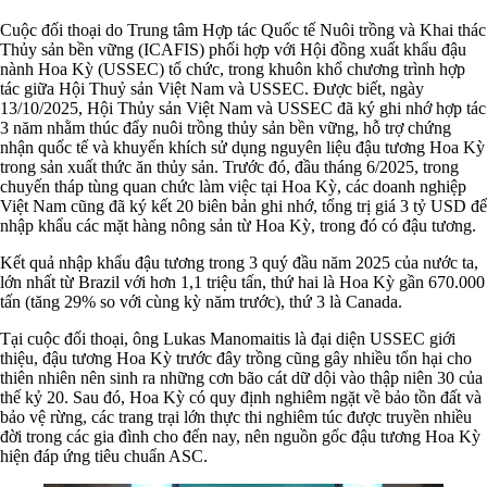
Cuộc đối thoại do Trung tâm Hợp tác Quốc tế Nuôi trồng và Khai thác
Thủy sản bền vững (ICAFIS) phối hợp với Hội đồng xuất khẩu đậu
nành Hoa Kỳ (USSEC) tổ chức, trong khuôn khổ chương trình hợp
tác giữa Hội Thuỷ sản Việt Nam và USSEC. Được biết, ngày
13/10/2025, Hội Thủy sản Việt Nam và USSEC đã ký ghi nhớ hợp tác
3 năm nhằm thúc đẩy nuôi trồng thủy sản bền vững, hỗ trợ chứng
nhận quốc tế và khuyến khích sử dụng nguyên liệu đậu tương Hoa Kỳ
trong sản xuất thức ăn thủy sản. Trước đó, đầu tháng 6/2025, trong
chuyến tháp tùng quan chức làm việc tại Hoa Kỳ, các doanh nghiệp
Việt Nam cũng đã ký kết 20 biên bản ghi nhớ, tổng trị giá 3 tỷ USD để
nhập khẩu các mặt hàng nông sản từ Hoa Kỳ, trong đó có đậu tương.
Kết quả nhập khẩu đậu tương trong 3 quý đầu năm 2025 của nước ta,
lớn nhất từ Brazil với hơn 1,1 triệu tấn, thứ hai là Hoa Kỳ gần 670.000
tấn (tăng 29% so với cùng kỳ năm trước), thứ 3 là Canada.
Tại cuộc đối thoại, ông Lukas Manomaitis là đại diện USSEC giới
thiệu, đậu tương Hoa Kỳ trước đây trồng cũng gây nhiều tổn hại cho
thiên nhiên nên sinh ra những cơn bão cát dữ dội vào thập niên 30 của
thế kỷ 20. Sau đó, Hoa Kỳ có quy định nghiêm ngặt về bảo tồn đất và
bảo vệ rừng, các trang trại lớn thực thi nghiêm túc được truyền nhiều
đời trong các gia đình cho đến nay, nên nguồn gốc đậu tương Hoa Kỳ
hiện đáp ứng tiêu chuẩn ASC.