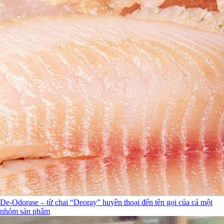
De-Odorase – từ chai “Deoray” huyền thoại đến tên gọi của cả một
nhóm sản phẩm