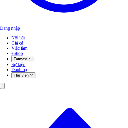
Đăng nhập
Nổi bật
Giá cả
Việc làm
eShop
Farmext
Sự kiện
Danh bạ
Thư viện