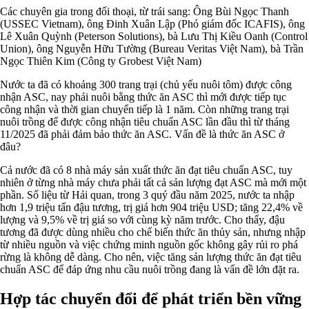
Các chuyên gia trong đối thoại, từ trái sang: Ông Bùi Ngọc Thanh
(USSEC Vietnam), ông Đinh Xuân Lập (Phó giám đốc ICAFIS), ông
Lê Xuân Quỳnh (Peterson Solutions), bà Lưu Thị Kiều Oanh (Control
Union), ông Nguyễn Hữu Tường (Bureau Veritas Việt Nam), bà Trần
Ngọc Thiên Kim (Công ty Grobest Việt Nam)
Nước ta đã có khoảng 300 trang trại (chủ yếu nuôi tôm) được công
nhận ASC, nay phải nuôi bằng thức ăn ASC thì mới được tiếp tục
công nhận và thời gian chuyển tiếp là 1 năm. Còn những trang trại
nuôi trồng để được công nhận tiêu chuẩn ASC lần đầu thì từ tháng
11/2025 đã phải đảm bảo thức ăn ASC. Vấn đề là thức ăn ASC ở
đâu?
Cả nước đã có 8 nhà máy sản xuất thức ăn đạt tiêu chuẩn ASC, tuy
nhiên ở từng nhà máy chưa phải tất cả sản lượng đạt ASC mà mới một
phần. Số liệu từ Hải quan, trong 3 quý đầu năm 2025, nước ta nhập
hơn 1,9 triệu tấn đậu tương, trị giá hơn 904 triệu USD; tăng 22,4% về
lượng và 9,5% về trị giá so với cùng kỳ năm trước. Cho thấy, đậu
tương đã được dùng nhiều cho chế biến thức ăn thủy sản, nhưng nhập
từ nhiều nguồn và việc chứng minh nguồn gốc không gây rủi ro phá
rừng là không dễ dàng. Cho nên, việc tăng sản lượng thức ăn đạt tiêu
chuẩn ASC để đáp ứng nhu cầu nuôi trồng đang là vấn đề lớn đặt ra.
Hợp tác chuyển đổi để phát triển bền vững