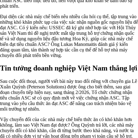
chuẩn ASC theo mục tiêu đó, nên vượt qua khó khăn sẽ đảm bảo sự
phát triển.
Đại diện các nhà máy chế biến nêu nhiều câu hỏi cụ thể, tập trung vào
những khó khăn phức tạp của việc xác nhận nguồn gốc nguyên liệu để
đạt ASC. Có ý kiến nêu: USSEC đã ký ghi nhớ hợp tác với Hội Thủy
sản Việt Nam thì đề nghị trước mắt tập trung hỗ trợ chứng nhận quốc
tế và sử dụng nguyên liệu đậu tương Hoa Kỳ, giúp các nhà máy chế
biến đạt tiêu chuẩn ASC? Ông Lukas Manomaitis đánh giá ý kiến
đáng quan tâm, tán thành sự hợp tác cần cụ thể để hỗ trợ nhà máy
chuyển đổi phát triển bền vững.
Tin tưởng doanh nghiệp Việt Nam thắng lợi
Sau cuộc đối thoại, người viết bài này trao đổi riêng với chuyên gia Lê
Xuân Quỳnh (Peterson Solutions) được ông cho biết thêm, sau giai
đoạn chuyển tiếp hiện nay, sang tháng 2/2026, Tổ chức chứng nhận
tiêu chuẩn ASC sẽ có quy định mới về việc chứng nhận ASC. Tập
trung vào yêu cầu thức ăn đạt ASC để nâng cao trách nhiệm bảo vệ
môi trường tự nhiên.
Vậy chuyển đổi của các nhà máy chế biến thức ăn có khó khăn hơn
không, làm sao Việt Nam đạt được? Ông Quỳnh trả lời, các nhà máy
chuyển đổi có khó khăn, cần đi từng bước theo khả năng, và nước ta
đã có nhiều đơn vị tư vấn hoạt động trên phạm vi toàn cầu sẽ hỗ trợ,