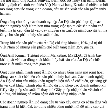
Tại hội nghị, ông K.S.Sreenivas, Giám đốc Sở Thủy sản bang Kerala,
khẳng định các tỉnh ven biển Việt Nam và bang Kerala có nhiều cơ hội
mở rộng hợp tác trong kinh doanh, đầu tư sản xuất các sản phẩm thủy
hải sản.
Ông cũng cho rằng các doanh nghiệp Ấn Độ cần phải học tập các
doanh nghiệp Việt Nam hơn nữa trong việc tạo ra các sản phẩm chế
biến giá trị cao, đầu tư vào dây chuyền sản xuất để nâng cao giá trị gia
tăng cho sản phẩm thủy sản xuất khẩu.
Trong khi các sản phẩm của Ấn Độ chỉ tăng khoảng 10% giá trị thì
Việt Nam có những sản phẩm chế biến tăng thêm 35% giá trị.
Ông Anil Kumar, Trưởng phòng Marketing, MPEDA, đã trình bày
khái quát về hoạt động xuất khẩu thủy hải sản của Ấn Độ và chiến
lược xuất khẩu trong thời gian tới.
Ông cũng nhấn mạnh rằng Ấn Độ có nhiều tiềm năng mở rộng hoạt
động sản xuất chế biến các sản phẩm thủy hải sản. Các doanh nghiệp
Ấn Độ có nhu cầu nhập khẩu nguyên liệu thô để chế biến, gia tăng giá
trị và xuất khẩu. Chính phủ Ấn Độ đã cho phép các doanh nghiệp xin
Giấy cấp phép sản xuất để thay thế Giấy phép nhập khẩu vệ sinh và
Chứng chỉ không có mầm bệnh đối với hàng nhập khẩu.
Các doanh nghiệp Ấn Độ đang đầu tư vào xây dựng cơ sở hạ tầng với
trang thiết bị hiện đại, áp dụng nhiều công nghệ mới để nâng cao giá