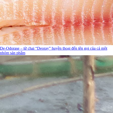
De-Odorase – từ chai “Deoray” huyền thoại đến tên gọi của cả một
nhóm sản phẩm