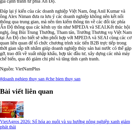
giá cạnh tranh từ phía Ấn Độ.
Đáp lại ý kiến của các doanh nghiệp Việt Nam, ông Anil Kumar và
ông Alex Niman đưa ra lưu ý các doanh nghiệp không nên kết nối
thông qua trung gian, mà nên tìm kiếm thông tin về các đối tác phía
Ấn Độ thông qua các kênh uy tín như MPEDA và SEAI.
Kết thúc hội
nghị, ông Bùi Trung Thướng, Tham tán, Trưởng Thương vụ Việt Nam
tại Ấn Độ cho biết sẽ sớm phối hợp với MPEDA và SEAI cùng các cơ
quan liên quan để tổ chức chương trình xúc tiến B2B trực tiếp trong
thời gian sắp tới nhằm giúp doanh nghiệp thủy sản hai nước có thể gặp
gỡ, trao đổi về xuất nhập khẩu, hợp tác đầu tư, xây dựng các nhà máy
chế biến, qua đó giảm chi phí và tăng tính cạnh tranh.
Nguồn: VietNamPlus
#doanh nghiep thuy san
#che bien thuy san
Bài viết liên quan
VietAgros 2026: Số hóa ao nuôi và xu hướng nông nghiệp xanh giảm
phát thải