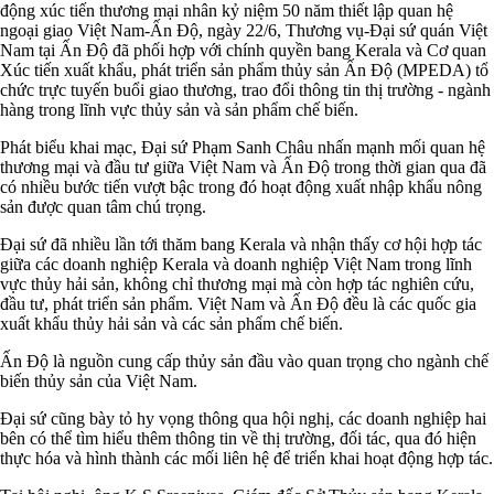
động xúc tiến thương mại nhân kỷ niệm 50 năm thiết lập quan hệ
ngoại giao Việt Nam-Ấn Độ, ngày 22/6, Thương vụ-Đại sứ quán Việt
Nam tại Ấn Độ đã phối hợp với chính quyền bang Kerala và Cơ quan
Xúc tiến xuất khẩu, phát triển sản phẩm thủy sản Ấn Độ (MPEDA) tổ
chức trực tuyến buổi giao thương, trao đổi thông tin thị trường - ngành
hàng trong lĩnh vực thủy sản và sản phẩm chế biến.
Phát biểu khai mạc, Đại sứ Phạm Sanh Châu nhấn mạnh mối quan hệ
thương mại và đầu tư giữa Việt Nam và Ấn Độ trong thời gian qua đã
có nhiều bước tiến vượt bậc trong đó hoạt động xuất nhập khẩu nông
sản được quan tâm chú trọng.
Đại sứ đã nhiều lần tới thăm bang Kerala và nhận thấy cơ hội hợp tác
giữa các doanh nghiệp Kerala và doanh nghiệp Việt Nam trong lĩnh
vực thủy hải sản, không chỉ thương mại mà còn hợp tác nghiên cứu,
đầu tư, phát triển sản phẩm. Việt Nam và Ấn Độ đều là các quốc gia
xuất khẩu thủy hải sản và các sản phẩm chế biến.
Ấn Độ là nguồn cung cấp thủy sản đầu vào quan trọng cho ngành chế
biến thủy sản của Việt Nam.
Đại sứ cũng bày tỏ hy vọng thông qua hội nghị, các doanh nghiệp hai
bên có thể tìm hiểu thêm thông tin về thị trường, đối tác, qua đó hiện
thực hóa và hình thành các mối liên hệ để triển khai hoạt động hợp tác.