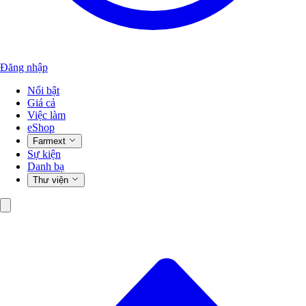
Đăng nhập
Nổi bật
Giá cả
Việc làm
eShop
Farmext
Sự kiện
Danh bạ
Thư viện