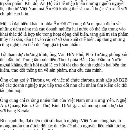
trị sản phẩm. Khi đó, Ấn Độ có thể nhập khẩu những nguồn nguyên
liệu thô từ Việt Nam mà Ấn Độ không thể sản xuất hoặc sản xuất với
chi phí cao hơn.
Một số đại biểu khác từ phía Ấn Độ đã cùng đưa ra quan điểm về
những tiềm năng mà các doanh nghiệp hai nước có thể tập trung vào
khai thác đó là hợp tác trong hoạt động chế biến, tăng giá trị sản phẩm
thủy hải sản; đầu tư vào các cơ sở sản xuất chế biến, áp dụng những
công nghệ tiên tiến để tăng giá trị sản phẩm.
Tới tham dự chương trình, ông Văn Đức Phú, Phó Trưởng phòng xúc
tiến đầu tư, Trung tâm xúc tiến đầu tư phía Bắc, Cục Đầu tư Nước
ngoài khẳng định hội nghị là cơ hội tốt cho doanh nghiệp hai bên tìm
kiếm, trao đổi thông tin về sản phẩm, nhu cầu của mình.
Ông cũng gợi ý Thương vụ về việc tổ chức chương trình gặp gỡ B2B
để các doanh nghiệp trực tiếp trao đổi nhu cầu nhằm tìm kiếm các đối
tác phù hợp.
Ông cũng chỉ ra rằng nhiều tỉnh của Việt Nam như Hưng Yên, Nghệ
An, Quảng Bình, Cần Thơ, Bình Dương,… rất mong muốn hợp tác
với bang Kerala.
Bên cạnh đó, đại diện một số doanh nghiệp Việt Nam cũng bày tỏ
mong muốn tìm được đối tác tin cậy để nhập nguyên liệu chất lượng,