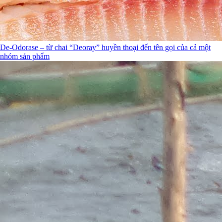
De-Odorase – từ chai “Deoray” huyền thoại đến tên gọi của cả một
nhóm sản phẩm