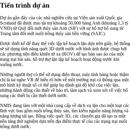
Tiến trình dự án
Dự án gần đây của các nhà nghiên cứu tại Viện sản xuất Quốc gia
Scotland đã được trao tài trợ khoảng 50,000 bảng Anh (khoảng 1,3 tỷ
VNĐ) từ Quỹ đổi mới thủy sản Anh (SIF) với sự hỗ trợ bổ sung từ
Trung tâm đổi mới nuôi trồng thủy sản bền vững (SAIC).
Được thiết kế để thay thế việc lập kế hoạch lặn dựa trên giấy, hệ thống
sẽ sử dụng tính năng quét 3D dưới nước với hình ảnh được chụp bởi
các phương tiện điều khiển từ xa (ROV) để tạo bản sao ảo của một
trang trại hải sản, hỗ trợ thợ lặn lập kế hoạch hoạt động trước khi
xuống nước.
Những người thợ có thể sử dụng điện thoại, máy tính bảng hoặc thậm
chí là tai nghe VR để hiểu rõ hơn về môi trường trại cá thông qua một
mô hình kỹ thuật số có thể giúp họ đánh giá độ khó của việc lặn,
những hành động cần thiết về bảo trì, làm sạch và xem xét về việc bổ
sung các thiết bị cần thiết dưới nước.
NMIS đang làm với một nhà cung cấp về dịch vụ lặn cho một loạt các
lĩnh vực bao gồm nuôi trồng thủy sản, tìm kiếm nguồn năng lượng và
năng lượng tái tạo. Bằng việc quét 3D, các chuyên gia đã tạo ra một
nền tảng thử nghiệm dựa trên địa điểm thực tế của các trạng trại nuôi
trồng dưới nước.