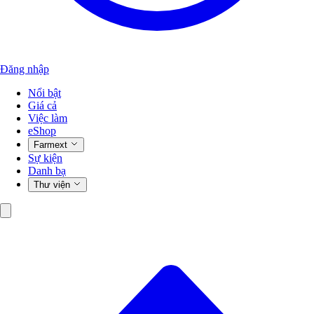
Đăng nhập
Nổi bật
Giá cả
Việc làm
eShop
Farmext
Sự kiện
Danh bạ
Thư viện