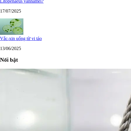
Litopenaeus vannamei?
17/07/2025
Vắc-xin uống từ vi tảo
13/06/2025
Nổi bật