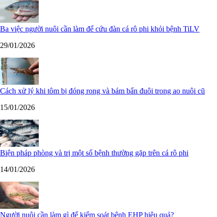
Ba việc người nuôi cần làm để cứu đàn cá rô phi khỏi bệnh TiLV
29/01/2026
Cách xử lý khi tôm bị đóng rong và bám bẩn đuôi trong ao nuôi cũ
15/01/2026
Biện pháp phòng và trị một số bệnh thường gặp trên cá rô phi
14/01/2026
Người nuôi cần làm gì để kiểm soát bệnh EHP hiệu quả?