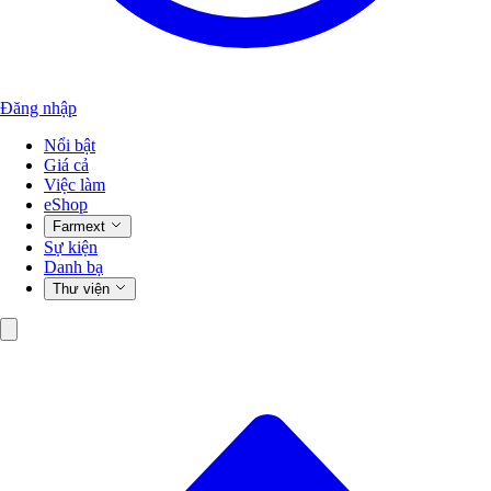
Đăng nhập
Nổi bật
Giá cả
Việc làm
eShop
Farmext
Sự kiện
Danh bạ
Thư viện