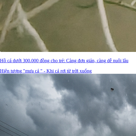
Hồ cá dưới 300.000 đồng cho trẻ: Càng đơn giản, càng dễ nuôi lâu
Hiện tượng "mưa cá " - Khi cá rơi từ trời xuống