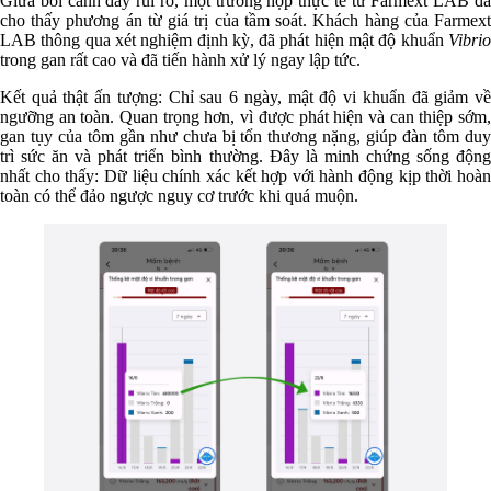
Giữa bối cảnh đầy rủi ro, một trường hợp thực tế từ Farmext LAB đã
cho thấy phương án từ giá trị của tầm soát. Khách hàng của Farmext
LAB thông qua xét nghiệm định kỳ, đã phát hiện mật độ khuẩn
Vibrio
trong gan rất cao và đã tiến hành xử lý ngay lập tức.
Kết quả thật ấn tượng: Chỉ sau 6 ngày, mật độ vi khuẩn đã giảm về
ngưỡng an toàn. Quan trọng hơn, vì được phát hiện và can thiệp sớm,
gan tụy của tôm gần như chưa bị tổn thương nặng, giúp đàn tôm duy
trì sức ăn và phát triển bình thường. Đây là minh chứng sống động
nhất cho thấy: Dữ liệu chính xác kết hợp với hành động kịp thời hoàn
toàn có thể đảo ngược nguy cơ trước khi quá muộn.