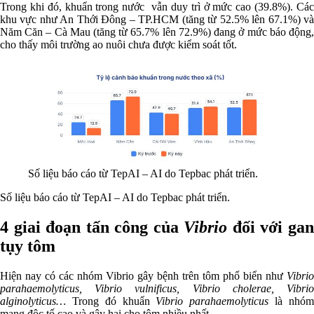
Trong khi đó, khuẩn trong nước vẫn duy trì ở mức cao (39.8%). Các
khu vực như An Thới Đông – TP.HCM (tăng từ 52.5% lên 67.1%) và
Năm Căn – Cà Mau (tăng từ 65.7% lên 72.9%) đang ở mức báo động,
cho thấy môi trường ao nuôi chưa được kiểm soát tốt.
Số liệu báo cáo từ TepAI – AI do Tepbac phát triển.
Số liệu báo cáo từ TepAI – AI do Tepbac phát triển.
4 giai đoạn tấn công của
Vibrio
đối với ga
tụy tôm
Hiện nay có các nhóm Vibrio gây bệnh trên tôm phổ biển như
Vibrio
parahaemolyticus, Vibrio vulnificus, Vibrio cholerae, Vibrio
alginolyticus…
Trong đó khuẩn
Vibrio parahaemolyticus
là nhó
mang độc tố cao và gây hại cho tôm nhiều nhất.