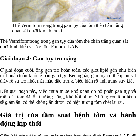
Thể Vermiformtrong trong gan tụy của tôm thẻ chân trắng
quan sát dưới kính hiển vi
Thể Vermiformtrong trong gan tụy của tôm thẻ chân trắng quan sát
dưới kính hiển vi. Nguồn: Farmext LAB
Giai đoạn 4: Gan tụy teo nặng
Ở giai đoạn cuối, ống gan teo hoàn toàn, các giọt lipid gần như biến
mất hoàn toàn khỏi tế bào gan tụy. Bên ngoài, gan tụy có thể quan sát
thấy rõ sự teo nhỏ, mất màu đặc trưng, biểu hiện rõ tình trạng suy kiệt.
Đến giai đoạn này, việc chữa trị sẽ khó khăn do bộ phận gan tụy và
ruột của tôm đã tổn thương nặng, khó hồi phục. Những con tôm bệnh
sẽ giảm ăn, có thể không ăn được, có hiện tượng tôm chết lai rai.
Giá trị của tầm soát bệnh tôm và hành
động kịp thời