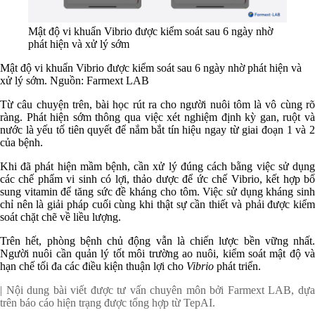
Mật độ vi khuẩn Vibrio được kiểm soát sau 6 ngày nhờ
phát hiện và xử lý sớm
Mật độ vi khuẩn Vibrio được kiểm soát sau 6 ngày nhờ phát hiện và
xử lý sớm. Nguồn: Farmext LAB
Từ câu chuyện trên, bài học rút ra cho người nuôi tôm là vô cùng rõ
ràng. Phát hiện sớm thông qua việc xét nghiệm định kỳ gan, ruột và
nước là yếu tố tiên quyết để nắm bắt tín hiệu ngay từ giai đoạn 1 và 2
của bệnh.
Khi đã phát hiện mầm bệnh, cần xử lý đúng cách bằng việc sử dụng
các chế phẩm vi sinh có lợi, thảo dược để ức chế Vibrio, kết hợp bổ
sung vitamin để tăng sức đề kháng cho tôm. Việc sử dụng kháng sinh
chỉ nên là giải pháp cuối cùng khi thật sự cần thiết và phải được kiểm
soát chặt chẽ về liều lượng.
Trên hết, phòng bệnh chủ động vẫn là chiến lược bền vững nhất.
Người nuôi cần quản lý tốt môi trường ao nuôi, kiểm soát mật độ và
hạn chế tối đa các điều kiện thuận lợi cho
Vibrio
phát triển.
| Nội dung bài viết được tư vấn chuyên môn bởi Farmext LAB, dựa
trên báo cáo hiện trạng được tổng hợp từ TepAI.