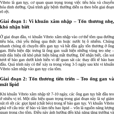
Vibrio là gan tụy, cơ quan quan trọng trong việc tiêu hóa và chuyển
hóa dinh dưỡng. Quá trình gây bệnh thường diễn ra theo bốn giai đoạn
rõ rệt.
Giai đoạn 1: Vi khuẩn xâm nhập – Tổn thương nhẹ,
khó nhận biết
Ở giai đoạn đầu, vi khuẩn Vibrio xâm nhập vào cơ thể tôm qua đường
tiêu hóa, chủ yếu thông qua thức ăn hoặc nước bị ô nhiễm. Chúng
nhanh chóng di chuyển đến gan tụy và bắt đầu gây tổn thương ở ống
gan. Biểu hiện đặc trưng là ống gan xuất hiện những vùng teo nhẹ –
một dấu hiệu rất khó phát hiện bằng mắt thường. Để nhận biết, cần soi
tươi tế bào gan dưới kính hiển vi để quan sát các thay đổi tế bào ban
đầu. Quá trình này có thể xảy ra trong vòng 3-5 ngày sau khi vi khuẩn
Vibrio xâm nhập vào gan tụy của tôm.
Giai đoạn 2: Tổn thương tiến triển – Teo ống gan và
mất lipid
Khi khuẩn Vibrio xâm nhập từ 7-10 ngày, các ống gan tụy bắt đầu teo
ở nhiều vị trí. Một dấu hiệu quan trọng trong giai đoạn này là sự giảm
sút rõ rệt các giọt lipid (chất béo) trong tế bào gan tụy. Vi khuẩn Vibrio
phá vỡ cấu trúc tế bào và làm tiêu hao lipid – vốn là nguồn năng lượng
quan trọng cho tôm. Điều này ảnh hưởng đến khả năng tăng trưởng và