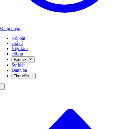
Đăng nhập
Nổi bật
Giá cả
Việc làm
eShop
Farmext
Sự kiện
Danh bạ
Thư viện