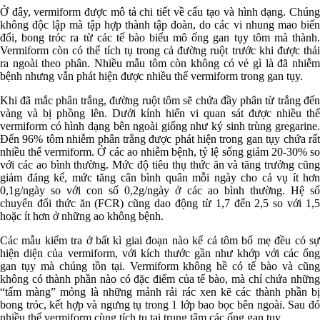
Ở đây, vermiform được mô tả chi tiết về cấu tạo và hình dạng. Chúng
không độc lập mà tập hợp thành tập đoàn, do các vi nhung mao biến
đổi, bong tróc ra từ các tế bào biểu mô ống gan tụy tôm mà thành.
Vermiform còn có thể tích tụ trong cả đường ruột trước khi được thải
ra ngoài theo phân. Nhiều mẫu tôm còn không có vẻ gì là đã nhiễm
bệnh nhưng vẫn phát hiện được nhiều thể vermiform trong gan tụy.
Khi đã mắc phân trắng, đường ruột tôm sẽ chứa đầy phân từ trắng đến
vàng và bị phồng lên. Dưới kính hiển vi quan sát được nhiều thể
vermiform có hình dạng bên ngoài giống như ký sinh trùng gregarine.
Đến 96% tôm nhiễm phân trắng được phát hiện trong gan tụy chứa rất
nhiều thể vermiform. Ở các ao nhiễm bệnh, tỷ lệ sống giảm 20-30% so
với các ao bình thường. Mức độ tiêu thụ thức ăn và tăng trưởng cũng
giảm đáng kể, mức tăng cân bình quân mỗi ngày cho cả vụ ít hơn
0,1g/ngày so với con số 0,2g/ngày ở các ao bình thường. Hệ số
chuyển đổi thức ăn (FCR) cũng dao động từ 1,7 đến 2,5 so với 1,5
hoặc ít hơn ở những ao không bệnh.
Các mẫu kiểm tra ở bất kì giai đoạn nào kể cả tôm bố mẹ đều có sự
hiện diện của vermiform, với kích thước gần như khớp với các ống
gan tụy mà chúng tồn tại. Vermiform không hề có tế bào và cũng
không có thành phần nào có đặc điểm của tế bào, mà chỉ chứa những
“tấm màng” mỏng là những mảnh rải rác xen kẽ các thành phần bị
bong tróc, kết hợp và ngưng tụ trong 1 lớp bao bọc bên ngoài. Sau đó
nhiều thể vermiform cùng tích tụ tại trung tâm các ống gan tụy.