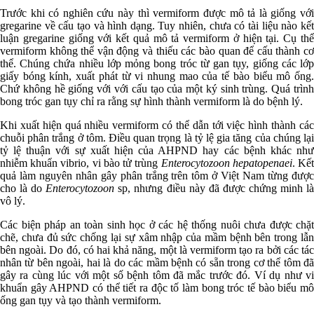
Trước khi có nghiên cứu này thì vermiform được mô tả là giống với
gregarine về cấu tạo và hình dạng. Tuy nhiên, chưa có tài liệu nào kết
luận gregarine giống với kết quả mô tả vermiform ở hiện tại. Cụ thể
vermiform không thể vận động và thiếu các bào quan để cấu thành cơ
thể. Chúng chứa nhiều lớp mỏng bong tróc từ gan tụy, giống các lớp
giấy bóng kính, xuất phát từ vi nhung mao của tế bào biểu mô ống.
Chứ không hề giống với với cấu tạo của một ký sinh trùng. Quá trình
bong tróc gan tụy chỉ ra rằng sự hình thành vermiform là do bệnh lý.
Khi xuất hiện quá nhiều vermiform có thể dẫn tới việc hình thành các
chuỗi phân trắng ở tôm. Điều quan trọng là tỷ lệ gia tăng của chúng lại
tỷ lệ thuận với sự xuất hiện của AHPND hay các bệnh khác như
nhiễm khuẩn vibrio, vi bào tử trùng
Enterocytozoon hepatopenaei
. Kế
quả làm nguyên nhân gây phân trắng trên tôm ở Việt Nam từng được
cho là do
Enterocytozoon
sp, nhưng điều này đã được chứng minh là
vô lý.
Các biện pháp an toàn sinh học ở các hệ thống nuôi chưa được chặt
chẽ, chưa đủ sức chống lại sự xâm nhập của mầm bệnh bên trong lẫn
bên ngoài. Do đó, có hai khả năng, một là vermiform tạo ra bởi các tác
nhân từ bên ngoài, hai là do các mầm bệnh có sẵn trong cơ thể tôm đã
gây ra cùng lúc với một số bệnh tôm đã mắc trước đó. Ví dụ như vi
khuẩn gây AHPND có thể tiết ra độc tố làm bong tróc tế bào biểu mô
ống gan tụy và tạo thành vermiform.