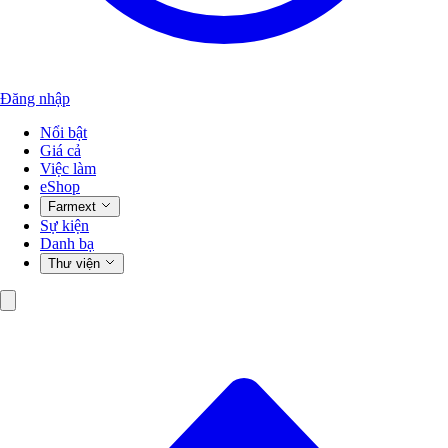
Đăng nhập
Nổi bật
Giá cả
Việc làm
eShop
Farmext
Sự kiện
Danh bạ
Thư viện