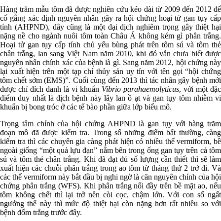
Hàng trăm mẫu tôm đã được nghiên cứu kéo dài từ 2009 đến 2012 để
cố gắng xác định nguyên nhân gây ra hội chứng hoại tử gan tụy cấp
tính (AHPND), đây cũng là một đại dịch nghiêm trọng gây thiệt hại
nặng nề cho ngành nuôi tôm toàn Châu Á không kém gì phân trắng.
Hoại tử gan tụy cấp tính chủ yếu bùng phát trên tôm sú và tôm thẻ
chân trắng, lan sang Việt Nam năm 2010, khi đó vẫn chưa biết được
nguyên nhân chính xác của bệnh là gì. Sang năm 2012, hội chứng này
lại xuất hiện trên một tạp chí thủy sản uy tín với tên gọi “hội chứng
tôm chết sớm (EMS)”. Cuối cùng đến 2013 thì tác nhân gây bệnh mới
được chỉ đích danh là vi khuẩn
Vibrio parahaemolyticus
, với một đặc
điểm duy nhất là dịch bệnh này lây lan ồ ạt và gan tụy tôm nhiễm vi
khuẩn bị bong tróc ở các tế bào phần giữa lớp biểu mô.
Trọng tâm chính của hội chứng AHPND là gan tụy với hàng trăm
đoạn mô đã được kiểm tra. Trong số những điểm bất thường, càng
kiểm tra thì các chuyên gia càng phát hiện có nhiều thể vermiform, bề
ngoài giống “một quả lựu đạn” nằm bên trong ống gan tụy trên cả tôm
sú và tôm thẻ chân trắng. Khi đã đạt đủ số lượng cần thiết thì sẽ làm
xuất hiện các chuỗi phân trắng trong ao tôm từ tháng thứ 2 trở đi. Và
các thể vermiform này bắt đầu bị nghi ngờ là căn nguyên chính của hội
chứng phân trắng (WFS). Khi phân trắng nổi đầy trên bề mặt ao, nếu
tôm không chết thì lại trở nên còi cọc, chậm lớn. Với con số ngất
ngưởng thế này thì mức độ thiệt hại còn nặng hơn rất nhiều so với
bệnh đốm trắng trước đây.