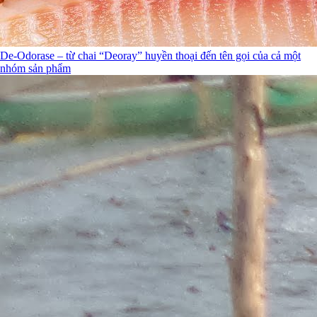
De-Odorase – từ chai “Deoray” huyền thoại đến tên gọi của cả một
nhóm sản phẩm