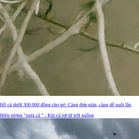
Hồ cá dưới 300.000 đồng cho trẻ: Càng đơn giản, càng dễ nuôi lâu
Hiện tượng "mưa cá " - Khi cá rơi từ trời xuống