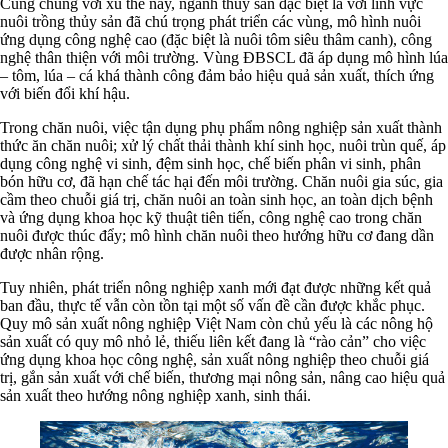
Cùng chung với xu thế này, ngành thủy sản đặc biệt là với lĩnh vực
nuôi trồng thủy sản đã chú trọng phát triển các vùng, mô hình nuôi
ứng dụng công nghệ cao (đặc biệt là nuôi tôm siêu thâm canh), công
nghệ thân thiện với môi trường. Vùng ĐBSCL đã áp dụng mô hình lúa
– tôm, lúa – cá khá thành công đảm bảo hiệu quả sản xuất, thích ứng
với biến đổi khí hậu.
Trong chăn nuôi, việc tận dụng phụ phẩm nông nghiệp sản xuất thành
thức ăn chăn nuôi; xử lý chất thải thành khí sinh học, nuôi trùn quế, áp
dụng công nghệ vi sinh, đệm sinh học, chế biến phân vi sinh, phân
bón hữu cơ, đã hạn chế tác hại đến môi trường. Chăn nuôi gia súc, gia
cầm theo chuỗi giá trị, chăn nuôi an toàn sinh học, an toàn dịch bệnh
và ứng dụng khoa học kỹ thuật tiên tiến, công nghệ cao trong chăn
nuôi được thúc đẩy; mô hình chăn nuôi theo hướng hữu cơ đang dần
được nhân rộng.
Tuy nhiên, phát triển nông nghiệp xanh mới đạt được những kết quả
ban đầu, thực tế vẫn còn tồn tại một số vấn đề cần được khắc phục.
Quy mô sản xuất nông nghiệp Việt Nam còn chủ yếu là các nông hộ
sản xuất có quy mô nhỏ lẻ, thiếu liên kết đang là “rào cản” cho việc
ứng dụng khoa học công nghệ, sản xuất nông nghiệp theo chuỗi giá
trị, gắn sản xuất với chế biến, thương mại nông sản, nâng cao hiệu quả
sản xuất theo hướng nông nghiệp xanh, sinh thái.