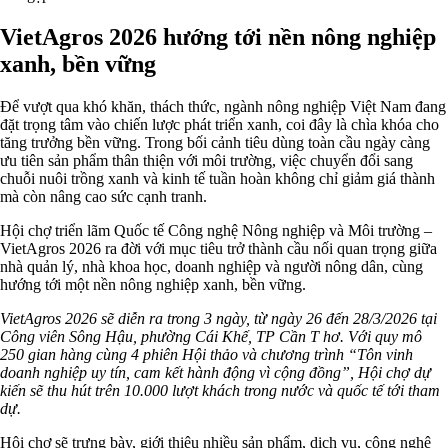
VietAgros 2026 hướng tới nền nông nghiệp
xanh, bền vững
Để vượt qua khó khăn, thách thức, ngành nông nghiệp Việt Nam đang
đặt trọng tâm vào chiến lược phát triển xanh, coi đây là chìa khóa cho
tăng trưởng bền vững. Trong bối cảnh tiêu dùng toàn cầu ngày càng
ưu tiên sản phẩm thân thiện với môi trường, việc chuyển đổi sang
chuỗi nuôi trồng xanh và kinh tế tuần hoàn không chỉ giảm giá thành
mà còn nâng cao sức cạnh tranh.
Hội chợ triển lãm Quốc tế Công nghệ Nông nghiệp và Môi trường –
VietAgros 2026 ra đời với mục tiêu trở thành cầu nối quan trọng giữa
nhà quản lý, nhà khoa học, doanh nghiệp và người nông dân, cùng
hướng tới một nền nông nghiệp xanh, bền vững.
VietAgros 2026 sẽ diễn ra trong 3 ngày, từ ngày 26 đến 28/3/2026 tại
Công viên Sông Hậu, phường Cái Khế, TP Cần T hơ. Với quy mô
250 gian hàng cùng 4 phiên Hội thảo và chương trình “Tôn vinh
doanh nghiệp uy tín, cam kết hành động vì cộng đồng”, Hội chợ dự
kiến sẽ thu hút trên 10.000 lượt khách trong nước và quốc tế tới tham
dự.
Hội chợ sẽ trưng bày, giới thiệu nhiều sản phẩm, dịch vụ, công nghệ