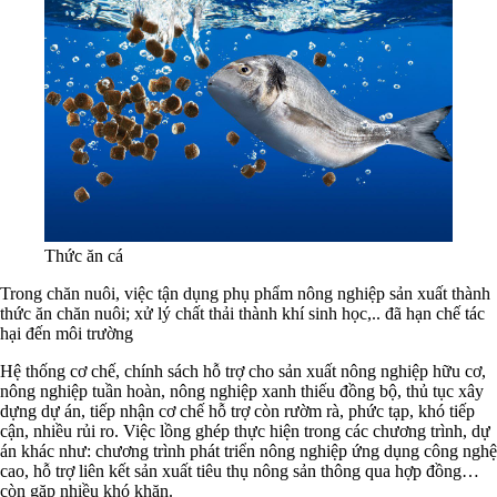
Thức ăn cá
Trong chăn nuôi, việc tận dụng phụ phẩm nông nghiệp sản xuất thành
thức ăn chăn nuôi; xử lý chất thải thành khí sinh học,.. đã hạn chế tác
hại đến môi trường
Hệ thống cơ chế, chính sách hỗ trợ cho sản xuất nông nghiệp hữu cơ,
nông nghiệp tuần hoàn, nông nghiệp xanh thiếu đồng bộ, thủ tục xây
dựng dự án, tiếp nhận cơ chế hỗ trợ còn rườm rà, phức tạp, khó tiếp
cận, nhiều rủi ro. Việc lồng ghép thực hiện trong các chương trình, dự
án khác như: chương trình phát triển nông nghiệp ứng dụng công nghệ
cao, hỗ trợ liên kết sản xuất tiêu thụ nông sản thông qua hợp đồng…
còn gặp nhiều khó khăn.