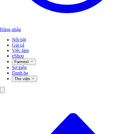
Đăng nhập
Nổi bật
Giá cả
Việc làm
eShop
Farmext
Sự kiện
Danh bạ
Thư viện