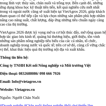
trong lĩnh vực thủy sản, chăn nuôi và trồng trọt. Bên cạnh đó, những
ứng dụng khoa học kỹ thuật tiên tiến, kết quả nghiên cứu mới nhất
trong và ngoài nước cũng sẽ xuất hiện tại VietAgros 2026, giúp khách
tham quan có thể tiếp cận và lựa chọn những sản phẩm phù hợp nhằm
nâng cao năng suất, chất lượng, đáp ứng những tiêu chuẩn ngày càng
cao của thị trường.
VietAgros 2026 được kỳ vọng mở ra cơ hội thúc đẩy, mở rộng quan hệ
hợp tác giao lưu kinh tế, quảng bá thương hiệu, giới thiệu, tôn vinh
những sản phẩm nông nghiệp tiêu biểu của các cá nhân, tổ chức,
doanh nghiệp trong nước và quốc tế; trên cơ sở đó, củng cố vững chắc
vị thế, khai thác hiệu quả thị trường nội địa và xuất khẩu.
Thông tin liên hệ:
Công ty TNHH Kết nối Nông nghiệp và Môi trường Việt
Điện thoại: 0832688086/ 098 666 7926
Email:
Info@vietagros.vn
Website: Vietagros.vn
Nguồn: Người Chăn Nuôi
#Doanh nghiệp
#Chăn nuôi
#nông nghiệp
#hội chợ
#triển lãm