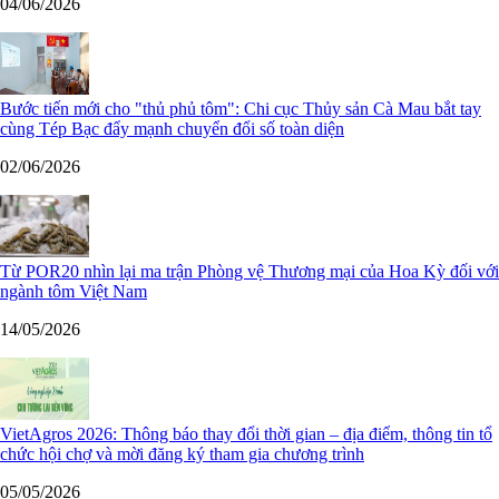
04/06/2026
Bước tiến mới cho "thủ phủ tôm": Chi cục Thủy sản Cà Mau bắt tay
cùng Tép Bạc đẩy mạnh chuyển đổi số toàn diện
02/06/2026
Từ POR20 nhìn lại ma trận Phòng vệ Thương mại của Hoa Kỳ đối với
ngành tôm Việt Nam
14/05/2026
VietAgros 2026: Thông báo thay đổi thời gian – địa điểm, thông tin tổ
chức hội chợ và mời đăng ký tham gia chương trình
05/05/2026