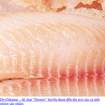
De-Odorase – từ chai “Deoray” huyền thoại đến tên gọi của cả một
nhóm sản phẩm