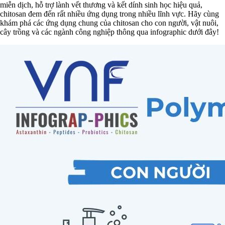
miễn dịch, hỗ trợ lành vết thương và kết dính sinh học hiệu quả,
chitosan đem đến rất nhiều ứng dụng trong nhiều lĩnh vực. Hãy cùng
khám phá các ứng dụng chung của chitosan cho con người, vật nuôi,
cây trồng và các ngành công nghiệp thông qua infographic dưới đây!