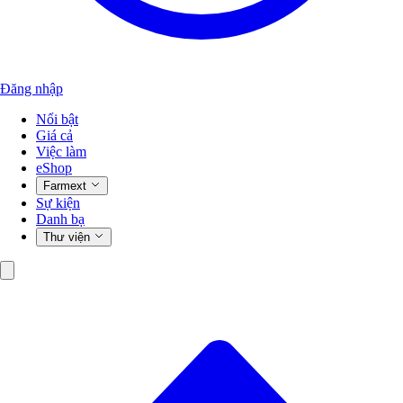
Đăng nhập
Nổi bật
Giá cả
Việc làm
eShop
Farmext
Sự kiện
Danh bạ
Thư viện