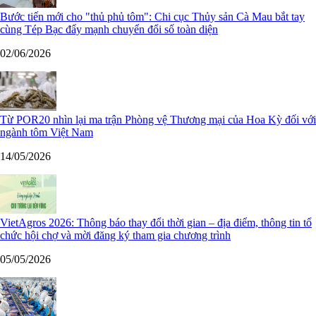
Bước tiến mới cho "thủ phủ tôm": Chi cục Thủy sản Cà Mau bắt tay
cùng Tép Bạc đẩy mạnh chuyển đổi số toàn diện
02/06/2026
Từ POR20 nhìn lại ma trận Phòng vệ Thương mại của Hoa Kỳ đối với
ngành tôm Việt Nam
14/05/2026
VietAgros 2026: Thông báo thay đổi thời gian – địa điểm, thông tin tổ
chức hội chợ và mời đăng ký tham gia chương trình
05/05/2026