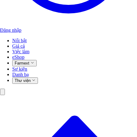
Đăng nhập
Nổi bật
Giá cả
Việc làm
eShop
Farmext
Sự kiện
Danh bạ
Thư viện