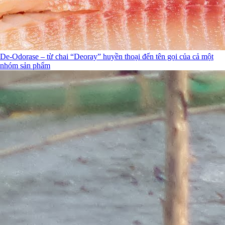
De-Odorase – từ chai “Deoray” huyền thoại đến tên gọi của cả một
nhóm sản phẩm