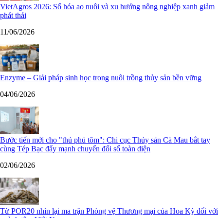
VietAgros 2026: Số hóa ao nuôi và xu hướng nông nghiệp xanh giảm
phát thải
11/06/2026
Enzyme – Giải pháp sinh học trong nuôi trồng thủy sản bền vững
04/06/2026
Bước tiến mới cho "thủ phủ tôm": Chi cục Thủy sản Cà Mau bắt tay
cùng Tép Bạc đẩy mạnh chuyển đổi số toàn diện
02/06/2026
Từ POR20 nhìn lại ma trận Phòng vệ Thương mại của Hoa Kỳ đối với