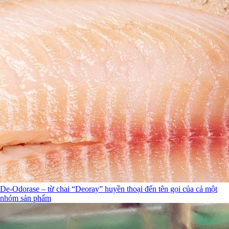
De-Odorase – từ chai “Deoray” huyền thoại đến tên gọi của cả một
nhóm sản phẩm