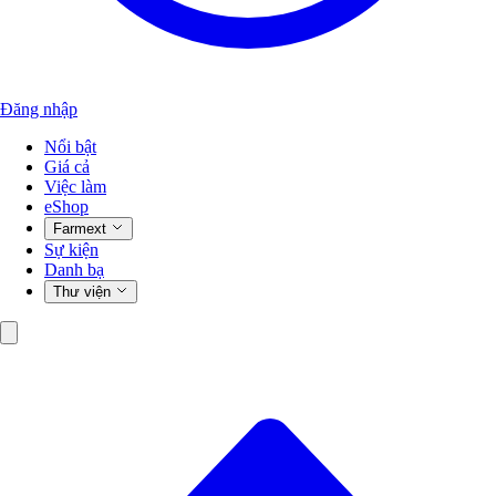
Đăng nhập
Nổi bật
Giá cả
Việc làm
eShop
Farmext
Sự kiện
Danh bạ
Thư viện