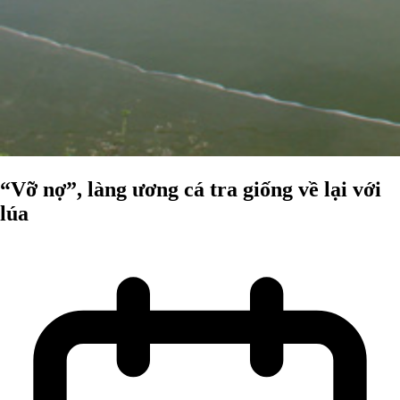
“Vỡ nợ”, làng ương cá tra giống về lại với
lúa