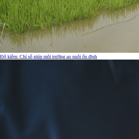
Độ kiềm: Chỉ số giúp môi trường ao nuôi ổn định