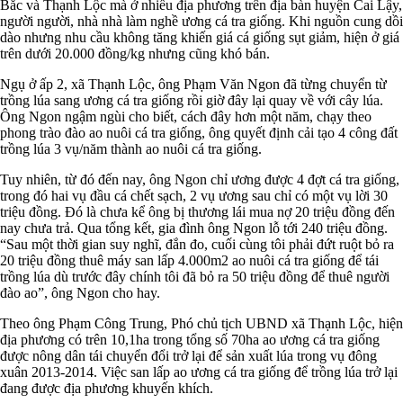
Bắc và Thạnh Lộc mà ở nhiều địa phương trên địa bàn huyện Cai Lậy,
người người, nhà nhà làm nghề ương cá tra giống. Khi nguồn cung dồi
dào nhưng nhu cầu không tăng khiến giá cá giống sụt giảm, hiện ở giá
trên dưới 20.000 đồng/kg nhưng cũng khó bán.
Ngụ ở ấp 2, xã Thạnh Lộc, ông Phạm Văn Ngon đã từng chuyển từ
trồng lúa sang ương cá tra giống rồi giờ đây lại quay về với cây lúa.
Ông Ngon ngậm ngùi cho biết, cách đây hơn một năm, chạy theo
phong trào đào ao nuôi cá tra giống, ông quyết định cải tạo 4 công đất
trồng lúa 3 vụ/năm thành ao nuôi cá tra giống.
Tuy nhiên, từ đó đến nay, ông Ngon chỉ ương được 4 đợt cá tra giống,
trong đó hai vụ đầu cá chết sạch, 2 vụ ương sau chỉ có một vụ lời 30
triệu đồng. Đó là chưa kể ông bị thương lái mua nợ 20 triệu đồng đến
nay chưa trả. Qua tổng kết, gia đình ông Ngon lỗ tới 240 triệu đồng.
“Sau một thời gian suy nghĩ, đắn đo, cuối cùng tôi phải đứt ruột bỏ ra
20 triệu đồng thuê máy san lấp 4.000m2 ao nuôi cá tra giống để tái
trồng lúa dù trước đây chính tôi đã bỏ ra 50 triệu đồng để thuê người
đào ao”, ông Ngon cho hay.
Theo ông Phạm Công Trung, Phó chủ tịch UBND xã Thạnh Lộc, hiện
địa phương có trên 10,1ha trong tổng số 70ha ao ương cá tra giống
được nông dân tái chuyển đổi trở lại để sản xuất lúa trong vụ đông
xuân 2013-2014. Việc san lấp ao ương cá tra giống để trồng lúa trở lại
đang được địa phương khuyến khích.