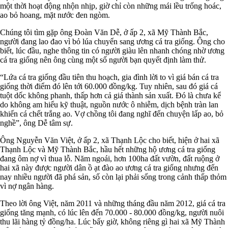
một thời hoạt động nhộn nhịp, giờ chỉ còn những mái lều trống hoác,
ao bỏ hoang, mặt nước đen ngòm.
Chúng tôi tìm gặp ông Đoàn Văn Dễ, ở ấp 2, xã Mỹ Thành Bắc,
người đang lao đao vì bỏ lúa chuyển sang ương cá tra giống. Ông cho
biết, lúc đầu, nghe thông tin có người giàu lên nhanh chóng nhờ ương
cá tra giống nên ông cùng một số người bạn quyết định làm thử.
“Lứa cá tra giống đầu tiên thu hoạch, gia đình lời to vì giá bán cá tra
giống thời điểm đó lên tới 60.000 đồng/kg. Tuy nhiên, sau đó giá cá
tuột dốc không phanh, thấp hơn cả giá thành sản xuất. Đó là chưa kể
do không am hiểu kỹ thuật, nguồn nước ô nhiễm, dịch bệnh tràn lan
khiến cá chết trắng ao. Vợ chồng tôi đang nghĩ đến chuyện lấp ao, bỏ
nghề”, ông Dễ tâm sự.
Ông Nguyễn Văn Việt, ở ấp 2, xã Thạnh Lộc cho biết, hiện ở hai xã
Thạnh Lộc và Mỹ Thành Bắc, hầu hết những hộ ương cá tra giống
đang ôm nợ vì thua lỗ. Năm ngoái, hơn 100ha đất vườn, đất ruộng ở
hai xã này được người dân ồ ạt đào ao ương cá tra giống nhưng đến
nay nhiều người đã phá sản, số còn lại phải sống trong cảnh thấp thỏm
vì nợ ngân hàng.
Theo lời ông Việt, năm 2011 và những tháng đầu năm 2012, giá cá tra
giống tăng mạnh, có lúc lên đến 70.000 - 80.000 đồng/kg, người nuôi
thu lãi hàng tỷ đồng/ha. Lúc bấy giờ, không riêng gì hai xã Mỹ Thành