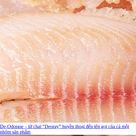
De-Odorase – từ chai “Deoray” huyền thoại đến tên gọi của cả một
nhóm sản phẩm