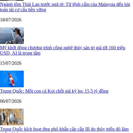
Ngành tôm Thái Lan trước ngã rẽ: Từ lệnh cấm của Malaysia đến bài
toán tái cơ cấu bền vững
18/07/2026
Mỹ khởi động chương trình công nghệ thủy sản trị giá tới 160 triệu
USD, AI là trọng tâm
15/07/2026
Trung Quốc: Một con cá Koi chốt giá kỷ lục 15,5 tỷ đồng
06/07/2026
Trung Quốc kích hoạt ứng phó khẩn cấp cấp III do thủy triều đỏ làm