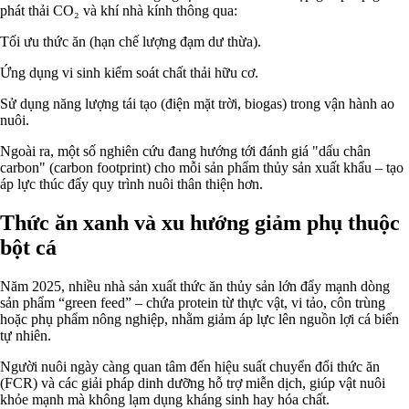
phát thải CO₂ và khí nhà kính thông qua:
Tối ưu thức ăn (hạn chế lượng đạm dư thừa).
Ứng dụng vi sinh kiểm soát chất thải hữu cơ.
Sử dụng năng lượng tái tạo (điện mặt trời, biogas) trong vận hành ao
nuôi.
Ngoài ra, một số nghiên cứu đang hướng tới đánh giá "dấu chân
carbon" (carbon footprint) cho mỗi sản phẩm thủy sản xuất khẩu – tạo
áp lực thúc đẩy quy trình nuôi thân thiện hơn.
Thức ăn xanh và xu hướng giảm phụ thuộc
bột cá
Năm 2025, nhiều nhà sản xuất thức ăn thủy sản lớn đẩy mạnh dòng
sản phẩm “green feed” – chứa protein từ thực vật, vi tảo, côn trùng
hoặc phụ phẩm nông nghiệp, nhằm giảm áp lực lên nguồn lợi cá biển
tự nhiên.
Người nuôi ngày càng quan tâm đến hiệu suất chuyển đổi thức ăn
(FCR) và các giải pháp dinh dưỡng hỗ trợ miễn dịch, giúp vật nuôi
khỏe mạnh mà không lạm dụng kháng sinh hay hóa chất.