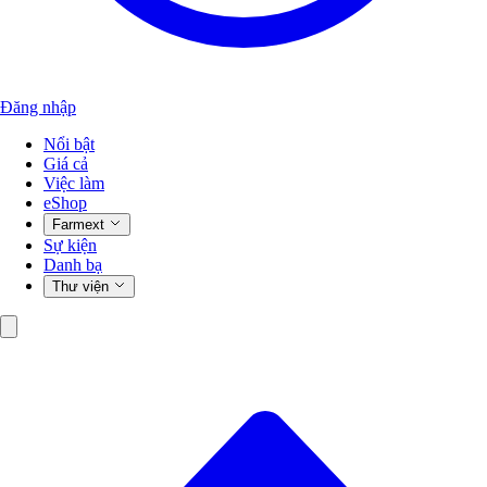
Đăng nhập
Nổi bật
Giá cả
Việc làm
eShop
Farmext
Sự kiện
Danh bạ
Thư viện