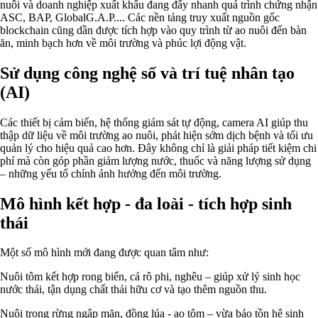
nuôi và doanh nghiệp xuất khẩu đang đẩy nhanh quá trình chứng nhận
ASC, BAP, GlobalG.A.P.... Các nền tảng truy xuất nguồn gốc
blockchain cũng dần được tích hợp vào quy trình từ ao nuôi đến bàn
ăn, minh bạch hơn về môi trường và phúc lợi động vật.
Sử dụng công nghệ số và trí tuệ nhân tạo
(AI)
Các thiết bị cảm biến, hệ thống giám sát tự động, camera AI giúp thu
thập dữ liệu về môi trường ao nuôi, phát hiện sớm dịch bệnh và tối ưu
quản lý cho hiệu quả cao hơn. Đây không chỉ là giải pháp tiết kiệm chi
phí mà còn góp phần giảm lượng nước, thuốc và năng lượng sử dụng
– những yếu tố chính ảnh hưởng đến môi trường.
Mô hình kết hợp - đa loài - tích hợp sinh
thái
Một số mô hình mới đang được quan tâm như:
Nuôi tôm kết hợp rong biển, cá rô phi, nghêu – giúp xử lý sinh học
nước thải, tận dụng chất thải hữu cơ và tạo thêm nguồn thu.
Nuôi trong rừng ngập mặn, đồng lúa - ao tôm – vừa bảo tồn hệ sinh