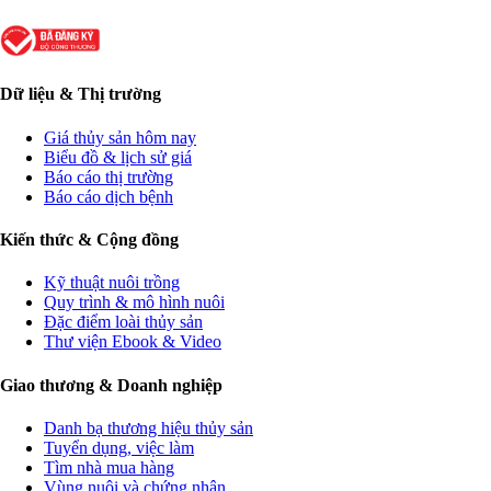
Dữ liệu & Thị trường
Giá thủy sản hôm nay
Biểu đồ & lịch sử giá
Báo cáo thị trường
Báo cáo dịch bệnh
Kiến thức & Cộng đồng
Kỹ thuật nuôi trồng
Quy trình & mô hình nuôi
Đặc điểm loài thủy sản
Thư viện Ebook & Video
Giao thương & Doanh nghiệp
Danh bạ thương hiệu thủy sản
Tuyển dụng, việc làm
Tìm nhà mua hàng
Vùng nuôi và chứng nhận