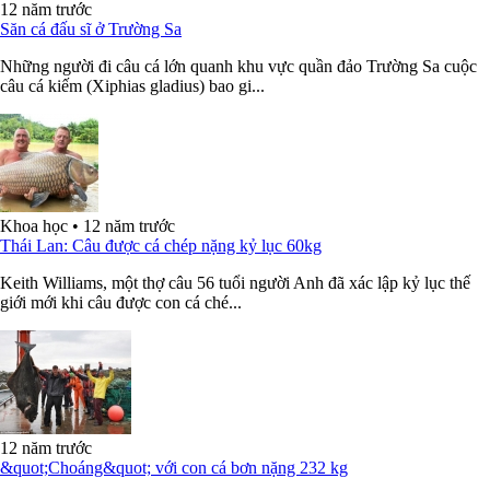
12 năm trước
Săn cá đấu sĩ ở Trường Sa
Những người đi câu cá lớn quanh khu vực quần đảo Trường Sa cuộc
câu cá kiếm (Xiphias gladius) bao gi...
Khoa học
•
12 năm trước
Thái Lan: Câu được cá chép nặng kỷ lục 60kg
Keith Williams, một thợ câu 56 tuổi người Anh đã xác lập kỷ lục thế
giới mới khi câu được con cá ché...
12 năm trước
&quot;Choáng&quot; với con cá bơn nặng 232 kg