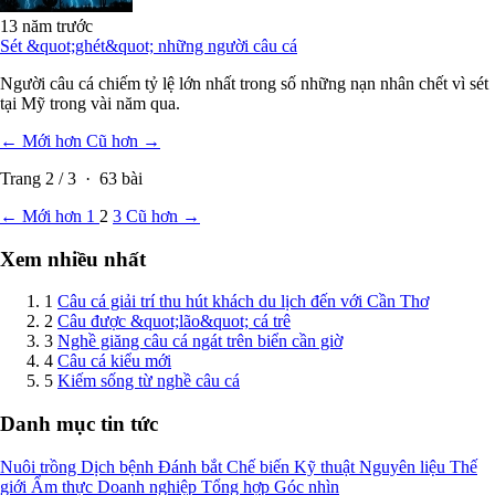
13 năm trước
Sét &quot;ghét&quot; những người câu cá
Người câu cá chiếm tỷ lệ lớn nhất trong số những nạn nhân chết vì sét
tại Mỹ trong vài năm qua.
← Mới hơn
Cũ hơn →
Trang
2
/
3
·
63
bài
← Mới hơn
1
2
3
Cũ hơn →
Xem nhiều nhất
1
Câu cá giải trí thu hút khách du lịch đến với Cần Thơ
2
Câu được &quot;lão&quot; cá trê
3
Nghề giăng câu cá ngát trên biển cần giờ
4
Câu cá kiểu mới
5
Kiếm sống từ nghề câu cá
Danh mục tin tức
Nuôi trồng
Dịch bệnh
Đánh bắt
Chế biến
Kỹ thuật
Nguyên liệu
Thế
giới
Ẩm thực
Doanh nghiệp
Tổng hợp
Góc nhìn