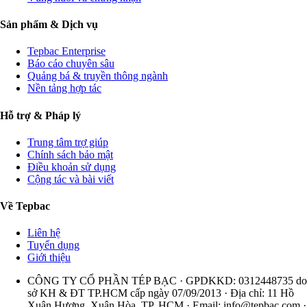
Sản phẩm & Dịch vụ
Tepbac Enterprise
Báo cáo chuyên sâu
Quảng bá & truyền thông ngành
Nền tảng hợp tác
Hỗ trợ & Pháp lý
Trung tâm trợ giúp
Chính sách bảo mật
Điều khoản sử dụng
Cộng tác và bài viết
Về Tepbac
Liên hệ
Tuyển dụng
Giới thiệu
CÔNG TY CỔ PHẦN TÉP BẠC · GPDKKD: 0312448735 do
sở KH & ĐT TP.HCM cấp ngày 07/09/2013 · Địa chỉ: 11 Hồ
Xuân Hương, Xuân Hòa, TP. HCM · Email:
info@tepbac.com
·