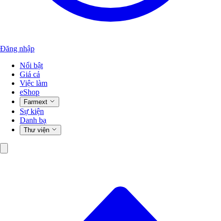
Đăng nhập
Nổi bật
Giá cả
Việc làm
eShop
Farmext
Sự kiện
Danh bạ
Thư viện