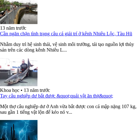
13 năm trước
Cần ngăn chặn tình trạng câu cá giải trí ở kênh Nhiêu Lộc, Tàu Hũ
Nhằm duy trì hệ sinh thái, vệ sinh môi trường, tái tạo nguồn lợi thủy
sản trên các dòng kênh Nhiêu L...
Khoa học
•
13 năm trước
Tay câu nghiệp dư bắt được &quot;quái vật ăn thịt&quot;
Một thợ câu nghiệp dư ở Anh vừa bắt được con cá mập nặng 107 kg,
sau gần 1 tiếng vật lộn để kéo nó v...