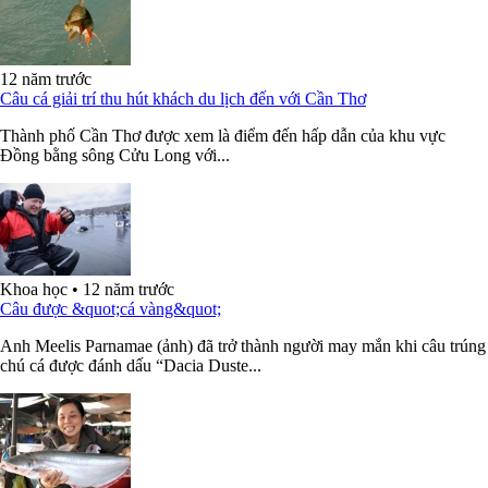
12 năm trước
Câu cá giải trí thu hút khách du lịch đến với Cần Thơ
Thành phố Cần Thơ được xem là điểm đến hấp dẫn của khu vực
Đồng bằng sông Cửu Long với...
Khoa học
•
12 năm trước
Câu được &quot;cá vàng&quot;
Anh Meelis Parnamae (ảnh) đã trở thành người may mắn khi câu trúng
chú cá được đánh dấu “Dacia Duste...