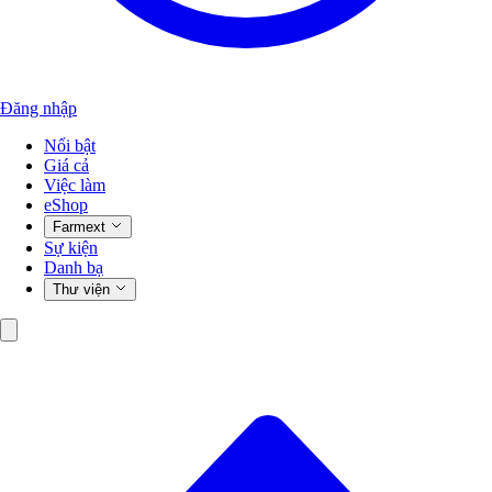
Đăng nhập
Nổi bật
Giá cả
Việc làm
eShop
Farmext
Sự kiện
Danh bạ
Thư viện