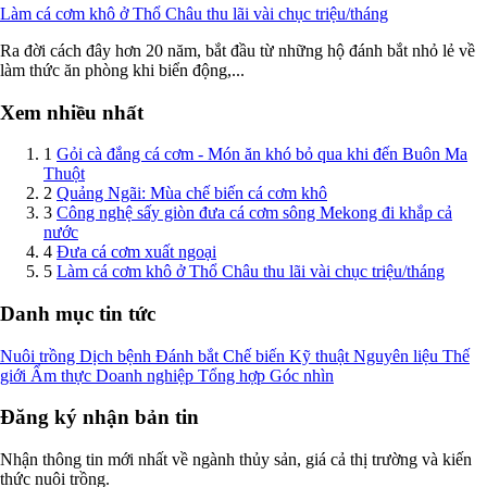
Làm cá cơm khô ở Thổ Châu thu lãi vài chục triệu/tháng
Ra đời cách đây hơn 20 năm, bắt đầu từ những hộ đánh bắt nhỏ lẻ về
làm thức ăn phòng khi biển động,...
Xem nhiều nhất
1
Gỏi cà đắng cá cơm - Món ăn khó bỏ qua khi đến Buôn Ma
Thuột
2
Quảng Ngãi: Mùa chế biến cá cơm khô
3
Công nghệ sấy giòn đưa cá cơm sông Mekong đi khắp cả
nước
4
Đưa cá cơm xuất ngoại
5
Làm cá cơm khô ở Thổ Châu thu lãi vài chục triệu/tháng
Danh mục tin tức
Nuôi trồng
Dịch bệnh
Đánh bắt
Chế biến
Kỹ thuật
Nguyên liệu
Thế
giới
Ẩm thực
Doanh nghiệp
Tổng hợp
Góc nhìn
Đăng ký nhận bản tin
Nhận thông tin mới nhất về ngành thủy sản, giá cả thị trường và kiến
thức nuôi trồng.