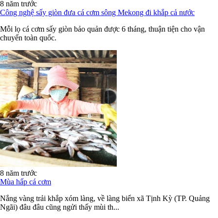
8 năm trước
Công nghệ sấy giòn đưa cá cơm sông Mekong đi khắp cả nước
Mỗi lọ cá cơm sấy giòn bảo quản được 6 tháng, thuận tiện cho vận
chuyển toàn quốc.
8 năm trước
Mùa hấp cá cơm
Nắng vàng trải khắp xóm làng, về làng biển xã Tịnh Kỳ (TP. Quảng
Ngãi) đâu đâu cũng ngửi thấy mùi th...