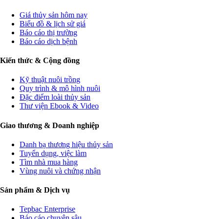
Giá thủy sản hôm nay
Biểu đồ & lịch sử giá
Báo cáo thị trường
Báo cáo dịch bệnh
Kiến thức & Cộng đồng
Kỹ thuật nuôi trồng
Quy trình & mô hình nuôi
Đặc điểm loài thủy sản
Thư viện Ebook & Video
Giao thương & Doanh nghiệp
Danh bạ thương hiệu thủy sản
Tuyển dụng, việc làm
Tìm nhà mua hàng
Vùng nuôi và chứng nhận
Sản phẩm & Dịch vụ
Tepbac Enterprise
Báo cáo chuyên sâu