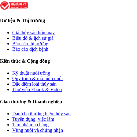
Dữ liệu & Thị trường
Giá thủy sản hôm nay
Biểu đồ & lịch sử giá
Báo cáo thị trường
Báo cáo dịch bệnh
Kiến thức & Cộng đồng
Kỹ thuật nuôi trồng
Quy trình & mô hình nuôi
Đặc điểm loài thủy sản
Thư viện Ebook & Video
Giao thương & Doanh nghiệp
Danh bạ thương hiệu thủy sản
Tuyển dụng, việc làm
Tìm nhà mua hàng
Vùng nuôi và chứng nhận