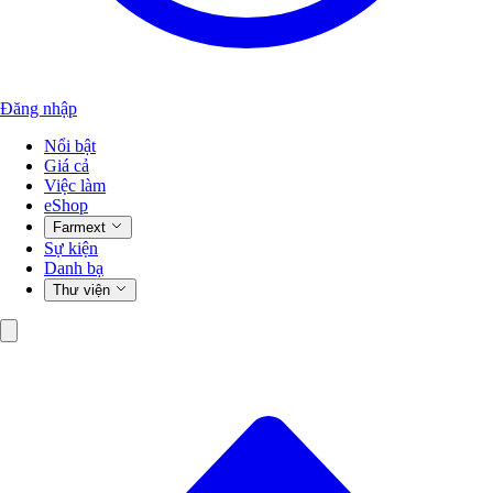
Đăng nhập
Nổi bật
Giá cả
Việc làm
eShop
Farmext
Sự kiện
Danh bạ
Thư viện