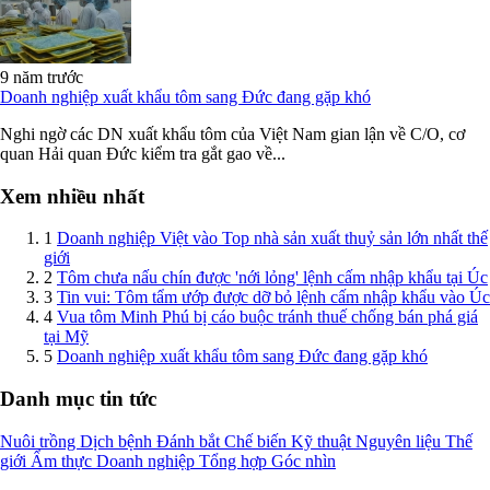
9 năm trước
Doanh nghiệp xuất khẩu tôm sang Đức đang gặp khó
Nghi ngờ các DN xuất khẩu tôm của Việt Nam gian lận về C/O, cơ
quan Hải quan Đức kiểm tra gắt gao về...
Xem nhiều nhất
1
Doanh nghiệp Việt vào Top nhà sản xuất thuỷ sản lớn nhất thế
giới
2
Tôm chưa nấu chín được 'nới lỏng' lệnh cấm nhập khẩu tại Úc
3
Tin vui: Tôm tẩm ướp được dỡ bỏ lệnh cấm nhập khẩu vào Úc
4
Vua tôm Minh Phú bị cáo buộc tránh thuế chống bán phá giá
tại Mỹ
5
Doanh nghiệp xuất khẩu tôm sang Đức đang gặp khó
Danh mục tin tức
Nuôi trồng
Dịch bệnh
Đánh bắt
Chế biến
Kỹ thuật
Nguyên liệu
Thế
giới
Ẩm thực
Doanh nghiệp
Tổng hợp
Góc nhìn