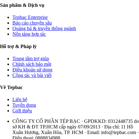
Sản phẩm & Dịch vụ
Tepbac Enterprise
Báo cáo chuyên sâu
Quảng bá & truyền thông ngành
Nền tảng hợp tác
Hỗ trợ & Pháp lý
Trung tâm trợ giúp
Chính sách bảo mật
Điều khoản sử dụng
Cộng tác và bài viết
Về Tepbac
Liên hệ
Tuyển dụng
Giới thiệu
CÔNG TY CỔ PHẦN TÉP BẠC · GPDKKD: 0312448735 do
sở KH & ĐT TP.HCM cấp ngày 07/09/2013 · Địa chỉ: 11 Hồ
Xuân Hương, Xuân Hòa, TP. HCM · Email:
info@tepbac.com
·
Điện thoại: 0888834988