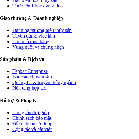
Đặc điểm loài thủy sản
Thư viện Ebook & Video
Giao thương & Doanh nghiệp
Danh bạ thương hiệu thủy sản
Tuyển dụng, việc làm
Tìm nhà mua hàng
Vùng nuôi và chứng nhận
Sản phẩm & Dịch vụ
Tepbac Enterprise
Báo cáo chuyên sâu
Quảng bá & truyền thông ngành
Nền tảng hợp tác
Hỗ trợ & Pháp lý
Trung tâm trợ giúp
Chính sách bảo mật
Điều khoản sử dụng
Cộng tác và bài viết