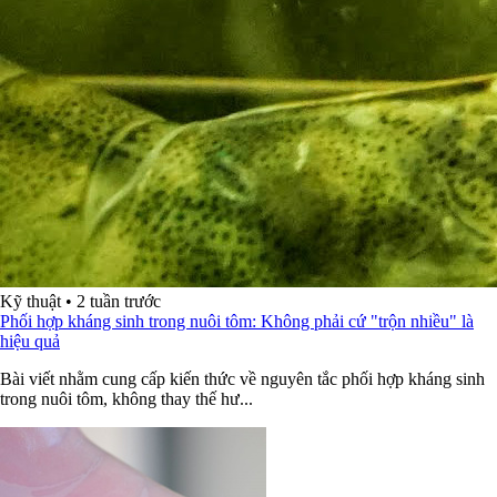
Kỹ thuật
•
2 tuần trước
Phối hợp kháng sinh trong nuôi tôm: Không phải cứ "trộn nhiều" là
hiệu quả
Bài viết nhằm cung cấp kiến thức về nguyên tắc phối hợp kháng sinh
trong nuôi tôm, không thay thế hư...