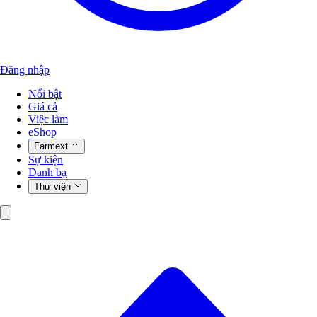
Đăng nhập
Nổi bật
Giá cả
Việc làm
eShop
Farmext
Sự kiện
Danh bạ
Thư viện