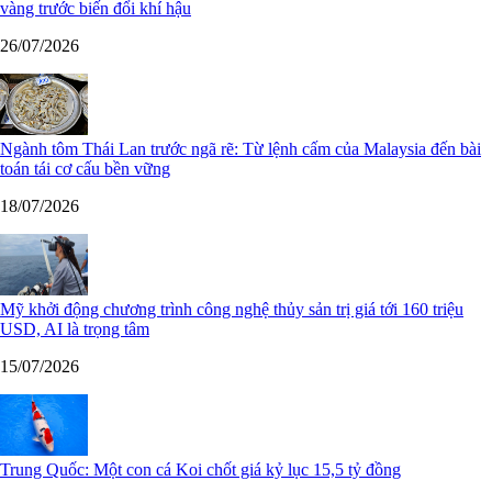
vàng trước biến đổi khí hậu
26/07/2026
Ngành tôm Thái Lan trước ngã rẽ: Từ lệnh cấm của Malaysia đến bài
toán tái cơ cấu bền vững
18/07/2026
Mỹ khởi động chương trình công nghệ thủy sản trị giá tới 160 triệu
USD, AI là trọng tâm
15/07/2026
Trung Quốc: Một con cá Koi chốt giá kỷ lục 15,5 tỷ đồng