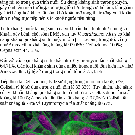
tăng rủi ro trong quá trình nuôi. Sử dụng kháng sinh thường xuyên,
gây ô nhiễm môi trường, dư lượng tồn lưu trong cơ thể tôm, làm giảm
giá trị hàng hoá khi xuất bán, khó khăn mở rộng thị trường xuất khẩu,
ảnh hưởng trực tiếp đến sức khoẻ người tiêu dùng.
Tính kháng thuốc kháng sinh của vi khuẩn điển hình như chủng vi
khuẩn gây bệnh chết sớm EMS, gan tuỵ
V. parahaemolyticus
có khả
năng kháng lại kháng sinh thuộc nhóm β – Lactam, trong đó, ví dụ
như Amoxicillin khả năng kháng là 97,06%; Ceftazidime 100%;
Cephalexin 44,12%.
Đối với các loại kháng sinh khác như Erythromycin tần suất kháng là
64,71%. Các loại kháng sinh dùng nhiều trong nuôi tôm hiện nay như
Amocxicillin, tỷ lệ sử dụng trong nuôi tôm là 73,33%.
Tiếp theo là Ceftazidime, tỷ lệ sử dụng trong nuôi tôm là 66,67%;
Colistin tỷ lệ sử dụng trong nuôi tôm là 33,33%. Tuy nhiên, khả năng
của vi khuẩn kháng lại kháng sinh trên như sau: Ceftazidime tần suất
kháng là 100%; Amocxicillin tần suất kháng là 97,06%; Colistin tần
suất kháng là 74% và Erythromycin tần suất kháng là 65%.