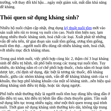
trường, với thay đổi khí hậu…ngày một giảm xút, mất dần khả năng
đề kháng.
Thói quen sử dụng kháng sinh?
Nhiều hộ nuôi chậm cập nhật, ứng dụng
kỹ thuật nuôi tôm
mới vào
sản xuất nên rủi ro trong vụ nuôi còn cao. Nuôi tôm hiện nay, lạm
dụng nhiều thuốc kháng sinh, hoá chất các loại. Xuất phát từ những
vấn đề nêu trên, từ giai đoạn sản xuất tôm giống, ương tôm giống,
nuôi tôm thịt…người nuôi đều dùng rất nhiều kháng sinh, hoá chất,
với nhiều mục đích kháng nhau.
Trong quá trình nuôi, việc phối hợp cùng lúc 2, thậm chí 3 loại kháng
sinh để điều trị bệnh, rất phổ biến trong các trang trại nuôi tôm. Tuy
nhiên, do không nắm rõ cơ chế phối hợp thuốc, chưa nắm rõ hoạt tính
dược lực, chỉ định sử dụng, đặc biệt là tương tác thuốc, đối kháng
thuốc, giữa các nhóm kháng sinh, vấn đề đề kháng kháng sinh của vi
khuẩn, thu hẹp phổ kháng khuẩn của một số kháng sinh...nên hiệu quả
dùng kháng sinh điều trị thấp, hoặc tác dụng ngược.
Phổ biến nhất thường thấy là người nuôi tôm hay dùng liều tăng dần ở
lần điều trị sau, khi điều trị bệnh lần đầu chưa thuyên giảm. Tần suất
sử dụng liên tục trong nhiều ngày, như một thói quen trong quá trình
nuôi. Thời gian sử dụng kháng sinh thường kéo dài, không tập trung