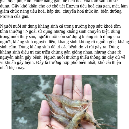
giải độc, phục hồi chức năng gan, hệ tiêu hoá của tôm sau khi sử
dụng. Gây khó khăn cho cơ chế tiết Enzym tiêu hoá của gan, mật, làm
giảm chức năng tiêu hoá, hấp thu, chuyển hoá thức ăn, biến dưỡng
Protein của gan.
Người nuôi sử dụng kháng sinh cả trong trường hợp sức khoẻ tôm
bình thường? Ngoài sử dụng những kháng sinh chuyên biệt, dùng
trong nuôi thuỷ sản, người nuôi còn sử dụng kháng sinh dùng cho
người, kháng sinh nguyên liệu, kháng sinh không rõ nguồn gốc, kháng
sinh cấm. Dùng kháng sinh để trị các bệnh do vi rút gây ra. Dùng
kháng sinh điều trị các triệu chứng gần giống nhau, nhưng chưa rõ
nguyên nhân gây bệnh. Người nuôi thường thiếu thông tin đầy đủ về
vi khuẩn gây bệnh. Đây là trường hợp phổ biến nhất, khó cải thiện
nhất hiện nay.