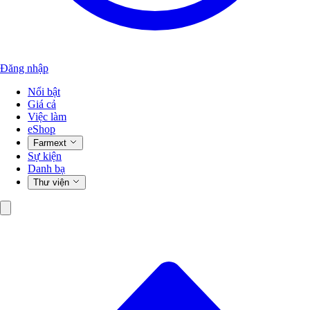
Đăng nhập
Nổi bật
Giá cả
Việc làm
eShop
Farmext
Sự kiện
Danh bạ
Thư viện