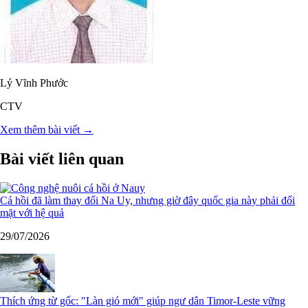
Lý Vĩnh Phước
CTV
Xem thêm bài viết →
Bài viết liên quan
Cá hồi đã làm thay đổi Na Uy, nhưng giờ đây quốc gia này phải đối
mặt với hệ quả
29/07/2026
Thích ứng từ gốc: "Làn gió mới" giúp ngư dân Timor-Leste vững