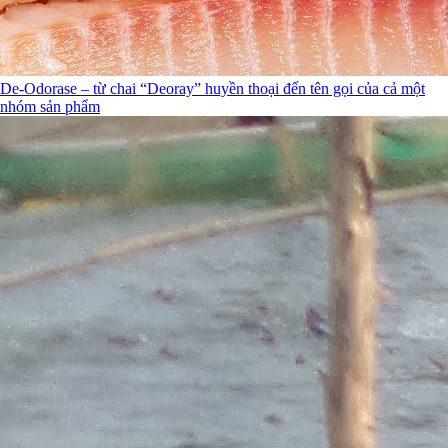
De-Odorase – từ chai “Deoray” huyền thoại đến tên gọi của cả một
nhóm sản phẩm