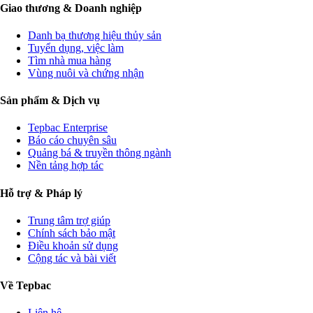
Giao thương & Doanh nghiệp
Danh bạ thương hiệu thủy sản
Tuyển dụng, việc làm
Tìm nhà mua hàng
Vùng nuôi và chứng nhận
Sản phẩm & Dịch vụ
Tepbac Enterprise
Báo cáo chuyên sâu
Quảng bá & truyền thông ngành
Nền tảng hợp tác
Hỗ trợ & Pháp lý
Trung tâm trợ giúp
Chính sách bảo mật
Điều khoản sử dụng
Cộng tác và bài viết
Về Tepbac
Liên hệ