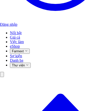
Đăng nhập
Nổi bật
Giá cả
Việc làm
eShop
Farmext
Sự kiện
Danh bạ
Thư viện