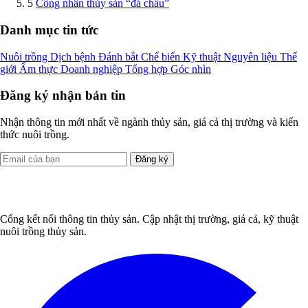
5
Công nhân thủy sản “đá chầu”
Danh mục tin tức
Nuôi trồng
Dịch bệnh
Đánh bắt
Chế biến
Kỹ thuật
Nguyên liệu
Thế
giới
Ẩm thực
Doanh nghiệp
Tổng hợp
Góc nhìn
Đăng ký nhận bản tin
Nhận thông tin mới nhất về ngành thủy sản, giá cả thị trường và kiến
thức nuôi trồng.
Đăng ký
Cổng kết nối thông tin thủy sản. Cập nhật thị trường, giá cả, kỹ thuật
nuôi trồng thủy sản.