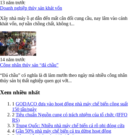
13 năm trước
Doanh nghiệp thủy sản khát vốn
Xây nhà máy ồ ạt dẫn đến mất cân đối cung cầu, nay lâm vào cảnh
khát vốn, nợ nần chồng chất, không t...
14 năm trước
Công nhân thủy sản “đá chầu”
“Đá chầu” có nghĩa là đi làm mướn theo ngày mà nhiều công nhân
thủy sản bị thất nghiệp quen gọi với...
Xem nhiều nhất
1
GODACO đưa vào hoạt động nhà máy chế biến công suất
150 tấn/ngày
2
Tiêu chuẩn Nguồn cung có trách nhiệm của tổ chức (IFFO
RS)
3
Trung Quốc: Nhiều nhà máy chế biến cá rô phi đóng cửa
4
Gần 50% nhà máy chế biến cá tra dừng hoạt động