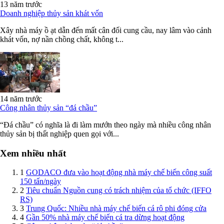
13 năm trước
Doanh nghiệp thủy sản khát vốn
Xây nhà máy ồ ạt dẫn đến mất cân đối cung cầu, nay lâm vào cảnh
khát vốn, nợ nần chồng chất, không t...
14 năm trước
Công nhân thủy sản “đá chầu”
“Đá chầu” có nghĩa là đi làm mướn theo ngày mà nhiều công nhân
thủy sản bị thất nghiệp quen gọi với...
Xem nhiều nhất
1
GODACO đưa vào hoạt động nhà máy chế biến công suất
150 tấn/ngày
2
Tiêu chuẩn Nguồn cung có trách nhiệm của tổ chức (IFFO
RS)
3
Trung Quốc: Nhiều nhà máy chế biến cá rô phi đóng cửa
4
Gần 50% nhà máy chế biến cá tra dừng hoạt động