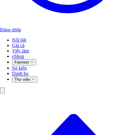
Đăng nhập
Nổi bật
Giá cả
Việc làm
eShop
Farmext
Sự kiện
Danh bạ
Thư viện