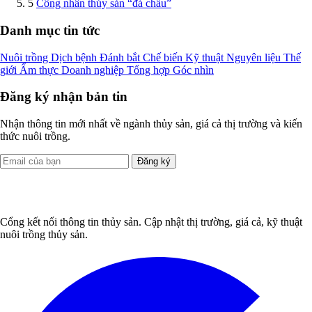
5
Công nhân thủy sản “đá chầu”
Danh mục tin tức
Nuôi trồng
Dịch bệnh
Đánh bắt
Chế biến
Kỹ thuật
Nguyên liệu
Thế
giới
Ẩm thực
Doanh nghiệp
Tổng hợp
Góc nhìn
Đăng ký nhận bản tin
Nhận thông tin mới nhất về ngành thủy sản, giá cả thị trường và kiến
thức nuôi trồng.
Đăng ký
Cổng kết nối thông tin thủy sản. Cập nhật thị trường, giá cả, kỹ thuật
nuôi trồng thủy sản.