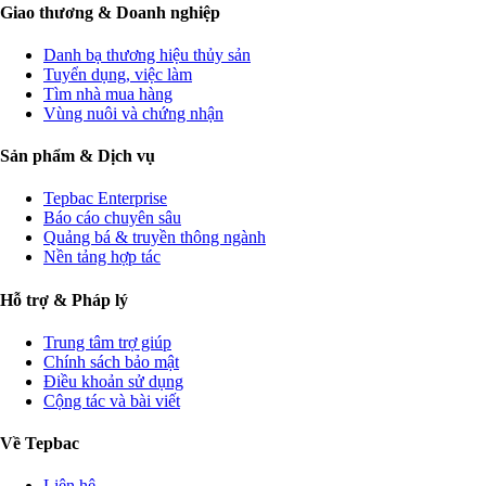
Giao thương & Doanh nghiệp
Danh bạ thương hiệu thủy sản
Tuyển dụng, việc làm
Tìm nhà mua hàng
Vùng nuôi và chứng nhận
Sản phẩm & Dịch vụ
Tepbac Enterprise
Báo cáo chuyên sâu
Quảng bá & truyền thông ngành
Nền tảng hợp tác
Hỗ trợ & Pháp lý
Trung tâm trợ giúp
Chính sách bảo mật
Điều khoản sử dụng
Cộng tác và bài viết
Về Tepbac
Liên hệ