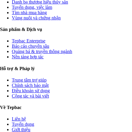
Danh bạ thương hiệu thủy sản
Tuyển dụng, việc làm
Tìm nhà mua hàng
Vùng nuôi và chứng nhận
Sản phẩm & Dịch vụ
Tepbac Enterprise
Báo cáo chuyên sâu
Quảng bá & truyền thông ngành
Nền tảng hợp tác
Hỗ trợ & Pháp lý
Trung tâm trợ giúp
Chính sách bảo mật
Điều khoản sử dụng
Cộng tác và bài viết
Về Tepbac
Liên hệ
Tuyển dụng
Giới thiệu