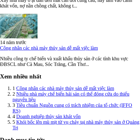
Xây nhà máy ồ ạt dẫn đến mất cân đối cung cầu, nay lâm vào cảnh
khát vốn, nợ nần chồng chất, không t...
14 năm trước
Công nhân các nhà máy thủy sản dễ mất việc làm
Nhiều công ty chế biến và xuất khẩu thủy sản ở các tỉnh khu vực
ĐBSCL như Cà Mau, Sóc Trăng, Cần Thơ...
Xem nhiều nhất
1
Công nhân các nhà máy thủy sản dễ mất việc làm
2
Nhiều nhà máy chế biến hải sản có thể đóng cửa do thiếu
nguyên liệu
3
Tiêu chuẩn Nguồn cung có trách nhiệm của tổ chức (IFFO
RS)
4
Doanh nghiệp thủy sản khát vốn
5
Khói bốc lên mù mịt từ vụ cháy tại nhà máy thủy sản ở Quảng
Trị
Danh mục tin tức