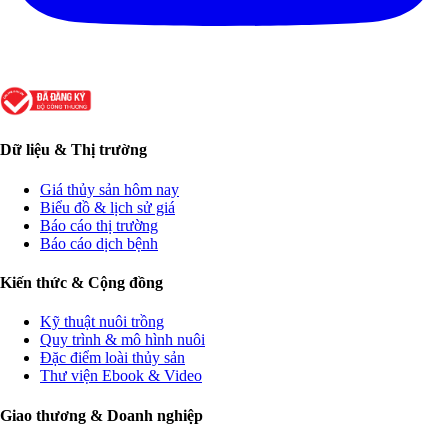
Dữ liệu & Thị trường
Giá thủy sản hôm nay
Biểu đồ & lịch sử giá
Báo cáo thị trường
Báo cáo dịch bệnh
Kiến thức & Cộng đồng
Kỹ thuật nuôi trồng
Quy trình & mô hình nuôi
Đặc điểm loài thủy sản
Thư viện Ebook & Video
Giao thương & Doanh nghiệp