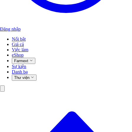
Đăng nhập
Nổi bật
Giá cả
Việc làm
eShop
Farmext
Sự kiện
Danh bạ
Thư viện