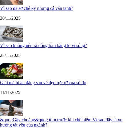
Vì sao đã sơ chế kỹ nhưng cá vẫn tanh?
30/11/2025
Vì sao không nên rã đông tôm bằng lò vi sóng?
28/11/2025
Giải mã bí ẩn đằng sau vẻ đẹp rực rỡ của sò đỏ
11/11/2025
&quot;Gây choáng&quot; tôm trước khi chế biến: Vì sao đây là xu
hướng tất yếu của ngành?