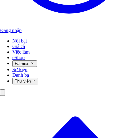
Đăng nhập
Nổi bật
Giá cả
Việc làm
eShop
Farmext
Sự kiện
Danh bạ
Thư viện