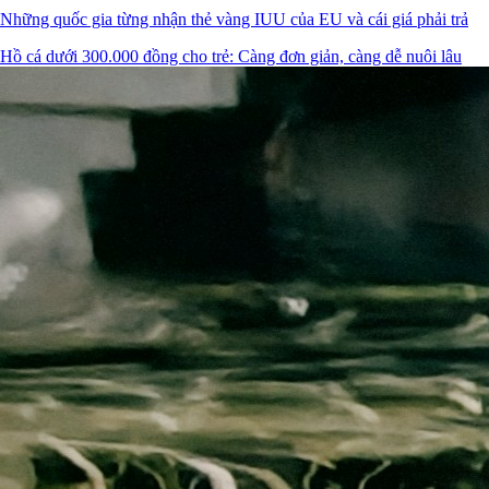
Những quốc gia từng nhận thẻ vàng IUU của EU và cái giá phải trả
Hồ cá dưới 300.000 đồng cho trẻ: Càng đơn giản, càng dễ nuôi lâu