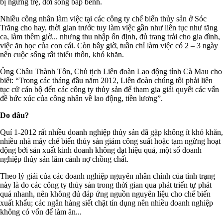
bị ngưng trệ, đời sống bấp bênh.
Nhiều công nhân làm việc tại các công ty chế biến thủy sản ở Sóc
Trăng cho hay, thời gian trước tuy làm việc gần như liên tục như tăng
ca, làm thêm giờ... nhưng thu nhập ổn định, đủ trang trải cho gia đình,
việc ăn học của con cái. Còn bây giờ, tuần chỉ làm việc có 2 – 3 ngày
nên cuộc sống rất thiếu thốn, khó khăn.
Ông Châu Thành Tôn, Chủ tịch Liên đoàn Lao động tỉnh Cà Mau cho
biết: “Trong các tháng đầu năm 2012, Liên đoàn chúng tôi phải liên
tục cử cán bộ đến các công ty thủy sản để tham gia giải quyết các vấn
đề bức xúc của công nhân về lao động, tiền lương”.
Do đâu?
Quí 1-2012 rất nhiều doanh nghiệp thủy sản đã gặp không ít khó khăn,
nhiều nhà máy chế biến thủy sản giảm công suất hoặc tạm ngừng hoạt
động bởi sản xuất kinh doanh không đạt hiệu quả, một số doanh
nghiệp thủy sản lâm cảnh nợ chồng chất.
Theo lý giải của các doanh nghiệp nguyên nhân chính của tình trạng
này là do các công ty thủy sản trong thời gian qua phát triển tự phát
quá nhanh, nên không đủ đáp ứng nguồn nguyên liệu cho chế biến
xuất khẩu; các ngân hàng siết chặt tín dụng nên nhiều doanh nghiệp
không có vốn để làm ăn...