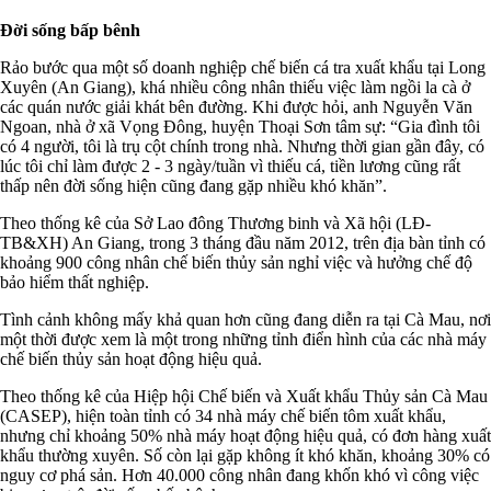
Đời sống bấp bênh
Rảo bước qua một số doanh nghiệp chế biến cá tra xuất khẩu tại Long
Xuyên (An Giang), khá nhiều công nhân thiếu việc làm ngồi la cà ở
các quán nước giải khát bên đường. Khi được hỏi, anh Nguyễn Văn
Ngoan, nhà ở xã Vọng Đông, huyện Thoại Sơn tâm sự: “Gia đình tôi
có 4 người, tôi là trụ cột chính trong nhà. Nhưng thời gian gần đây, có
lúc tôi chỉ làm được 2 - 3 ngày/tuần vì thiếu cá, tiền lương cũng rất
thấp nên đời sống hiện cũng đang gặp nhiều khó khăn”.
Theo thống kê của Sở Lao đông Thương binh và Xã hội (LĐ-
TB&XH) An Giang, trong 3 tháng đầu năm 2012, trên địa bàn tỉnh có
khoảng 900 công nhân chế biến thủy sản nghỉ việc và hưởng chế độ
bảo hiểm thất nghiệp.
Tình cảnh không mấy khả quan hơn cũng đang diễn ra tại Cà Mau, nơi
một thời được xem là một trong những tỉnh điển hình của các nhà máy
chế biến thủy sản hoạt động hiệu quả.
Theo thống kê của Hiệp hội Chế biến và Xuất khẩu Thủy sản Cà Mau
(CASEP), hiện toàn tỉnh có 34 nhà máy chế biến tôm xuất khẩu,
nhưng chỉ khoảng 50% nhà máy hoạt động hiệu quả, có đơn hàng xuất
khẩu thường xuyên. Số còn lại gặp không ít khó khăn, khoảng 30% có
nguy cơ phá sản. Hơn 40.000 công nhân đang khốn khó vì công việc