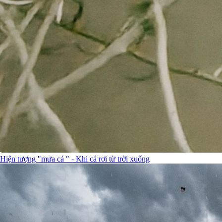
Hiện tượng "mưa cá " - Khi cá rơi từ trời xuống