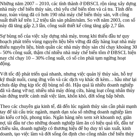
Những năm 2007 – 2010, các tỉnh thành ở ĐBSCL rộn ràng xây dựng
nhà máy chế biến thủy sản, chủ yếu chế biến tôm và cá tra. Tính đến
nay, toàn vùng đã có hơn 190 nhà máy chế biến thủy sản, với công
suất thiết kế trên 1,2 triệu tấn sản phẩm/năm. So với năm 2003, con số
này đã tăng gấp 2,3 lần, công suất thiết kế cũng tăng gấp 2,7 lần.
Sự bùng nổ của việc xây dựng nhà máy, trong khi thiếu đầu tư quy
hoạch phát triển vùng nguyên liệu bền vững đã đẩy hàng loạt nhà máy
thiếu nguyên liệu, bình quân các nhà máy thủy sản chỉ chạy khoảng 30
- 50% công suất, thậm chí nhiều nhà máy chế biến tôm ở ĐBSCL hiện
nay chỉ chạy 10 – 30% công suất, có số còn phải tạm ngừng hoạt
động.
Với tốc độ phát triển quá nhanh, nhưng việc quản lý thủy sản, hỗ trợ
kỹ thuật nuôi, cung ứng vốn và các dịch vụ khác đi kèm… hầu như lại
chưa đáp ứng kịp tốc độ bùng nổ đó. Hậu quả là nhiều doanh nghiệp
đã và đang vỡ nợ, nhiều nhà máy đóng cửa, hàng loạt công nhân thủy
sản đứng trước cảnh mất việc làm, khốn khó, đời sống bấp bênh.
Theo các chuyên gia kinh tế, đã đến lúc ngành thủy sản cần phải mạnh
tay để tái cấu trúc ngành, mạnh dạn xóa sổ những doanh nghiệp làm
ăn kiểu cơ hội, phong trào. Ngân hàng nên xem xét khoanh nợ, giãn
nợ, tái đầu tư cho những doanh nghiệp làm ăn có hiệu quả tốt, đầu tư
chiều sâu, doanh nghiệp có thương hiệu để họ duy trì sản xuất, kinh
doanh, tạo việc làm và đời sống ổn định cho công nhân chế biến thủy