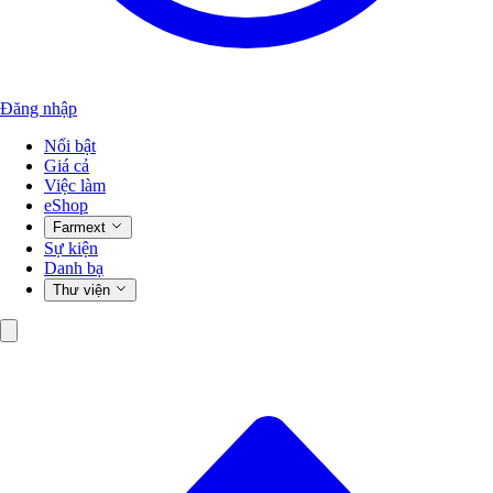
Đăng nhập
Nổi bật
Giá cả
Việc làm
eShop
Farmext
Sự kiện
Danh bạ
Thư viện