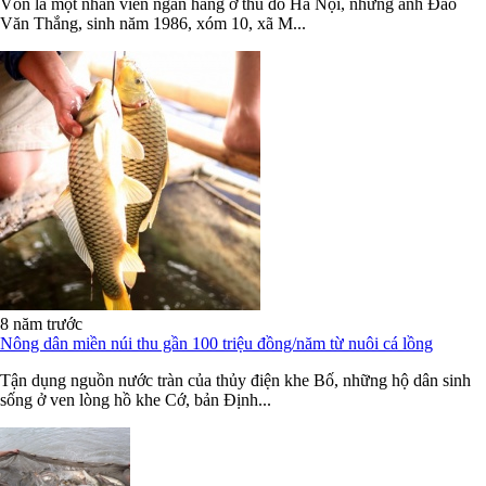
Vốn là một nhân viên ngân hàng ở thủ đô Hà Nội, nhưng anh Đào
Văn Thắng, sinh năm 1986, xóm 10, xã M...
8 năm trước
Nông dân miền núi thu gần 100 triệu đồng/năm từ nuôi cá lồng
Tận dụng nguồn nước tràn của thủy điện khe Bố, những hộ dân sinh
sống ở ven lòng hồ khe Cớ, bản Định...