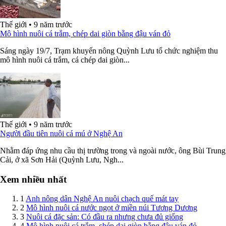
Thế giới
•
9 năm trước
Mô hình nuôi cá trắm, chép dai giòn bằng đậu ván đỏ
Sáng ngày 19/7, Trạm khuyến nông Quỳnh Lưu tổ chức nghiệm thu
mô hình nuôi cá trắm, cá chép dai giòn...
Thế giới
•
9 năm trước
Người đầu tiên nuôi cá mú ở Nghệ An
Nhằm đáp ứng nhu cầu thị trường trong và ngoài nước, ông Bùi Trung
Cải, ở xã Sơn Hải (Quỳnh Lưu, Ngh...
Xem nhiều nhất
1
Anh nông dân Nghệ An nuôi chạch quế mát tay
2
Mô hình nuôi cá nước ngọt ở miền núi Tương Dương
3
Nuôi cá đặc sản: Có đầu ra nhưng chưa đủ giống
4
Mô hình nuôi cá trắm, chép dai giòn bằng đậu ván đỏ