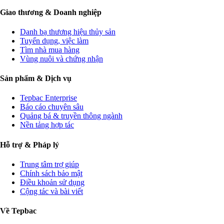
Giao thương & Doanh nghiệp
Danh bạ thương hiệu thủy sản
Tuyển dụng, việc làm
Tìm nhà mua hàng
Vùng nuôi và chứng nhận
Sản phẩm & Dịch vụ
Tepbac Enterprise
Báo cáo chuyên sâu
Quảng bá & truyền thông ngành
Nền tảng hợp tác
Hỗ trợ & Pháp lý
Trung tâm trợ giúp
Chính sách bảo mật
Điều khoản sử dụng
Cộng tác và bài viết
Về Tepbac