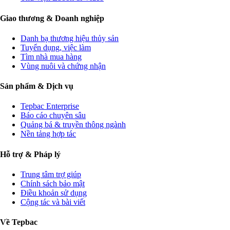
Giao thương & Doanh nghiệp
Danh bạ thương hiệu thủy sản
Tuyển dụng, việc làm
Tìm nhà mua hàng
Vùng nuôi và chứng nhận
Sản phẩm & Dịch vụ
Tepbac Enterprise
Báo cáo chuyên sâu
Quảng bá & truyền thông ngành
Nền tảng hợp tác
Hỗ trợ & Pháp lý
Trung tâm trợ giúp
Chính sách bảo mật
Điều khoản sử dụng
Cộng tác và bài viết
Về Tepbac