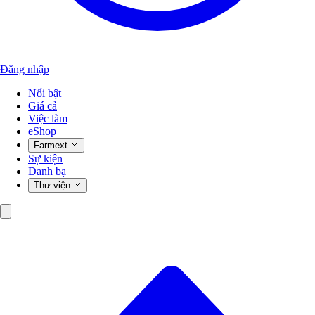
Đăng nhập
Nổi bật
Giá cả
Việc làm
eShop
Farmext
Sự kiện
Danh bạ
Thư viện