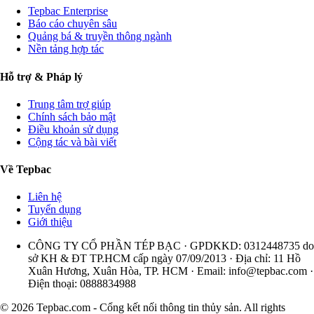
Tepbac Enterprise
Báo cáo chuyên sâu
Quảng bá & truyền thông ngành
Nền tảng hợp tác
Hỗ trợ & Pháp lý
Trung tâm trợ giúp
Chính sách bảo mật
Điều khoản sử dụng
Cộng tác và bài viết
Về Tepbac
Liên hệ
Tuyển dụng
Giới thiệu
CÔNG TY CỔ PHẦN TÉP BẠC · GPDKKD: 0312448735 do
sở KH & ĐT TP.HCM cấp ngày 07/09/2013 · Địa chỉ: 11 Hồ
Xuân Hương, Xuân Hòa, TP. HCM · Email:
info@tepbac.com
·
Điện thoại: 0888834988
© 2026 Tepbac.com - Cổng kết nối thông tin thủy sản. All rights