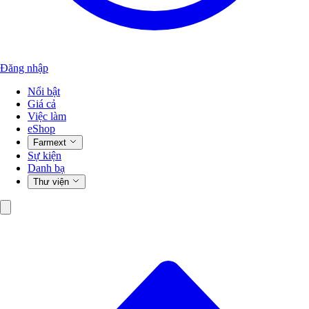
Đăng nhập
Nổi bật
Giá cả
Việc làm
eShop
Farmext
Sự kiện
Danh bạ
Thư viện