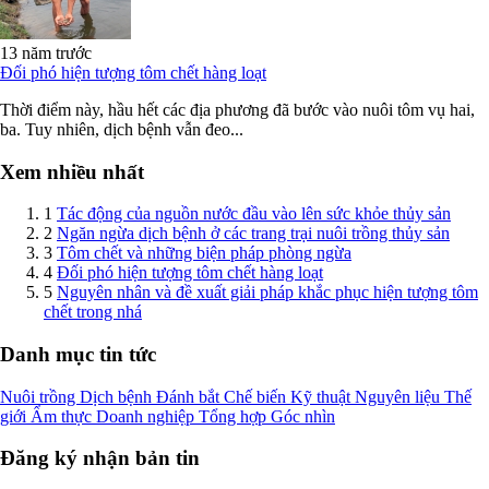
13 năm trước
Đối phó hiện tượng tôm chết hàng loạt
Thời điểm này, hầu hết các địa phương đã bước vào nuôi tôm vụ hai,
ba. Tuy nhiên, dịch bệnh vẫn đeo...
Xem nhiều nhất
1
Tác động của nguồn nước đầu vào lên sức khỏe thủy sản
2
Ngăn ngừa dịch bệnh ở các trang trại nuôi trồng thủy sản
3
Tôm chết và những biện pháp phòng ngừa
4
Đối phó hiện tượng tôm chết hàng loạt
5
Nguyên nhân và đề xuất giải pháp khắc phục hiện tượng tôm
chết trong nhá
Danh mục tin tức
Nuôi trồng
Dịch bệnh
Đánh bắt
Chế biến
Kỹ thuật
Nguyên liệu
Thế
giới
Ẩm thực
Doanh nghiệp
Tổng hợp
Góc nhìn
Đăng ký nhận bản tin