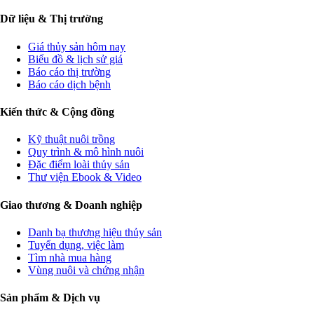
Dữ liệu & Thị trường
Giá thủy sản hôm nay
Biểu đồ & lịch sử giá
Báo cáo thị trường
Báo cáo dịch bệnh
Kiến thức & Cộng đồng
Kỹ thuật nuôi trồng
Quy trình & mô hình nuôi
Đặc điểm loài thủy sản
Thư viện Ebook & Video
Giao thương & Doanh nghiệp
Danh bạ thương hiệu thủy sản
Tuyển dụng, việc làm
Tìm nhà mua hàng
Vùng nuôi và chứng nhận
Sản phẩm & Dịch vụ