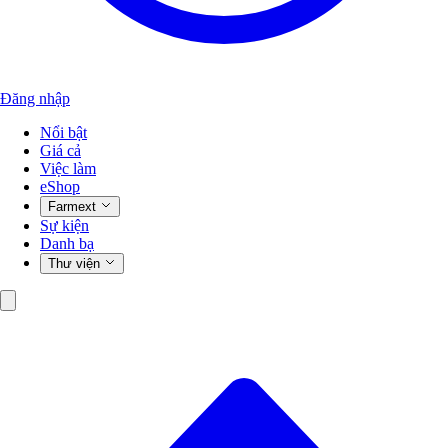
Đăng nhập
Nổi bật
Giá cả
Việc làm
eShop
Farmext
Sự kiện
Danh bạ
Thư viện