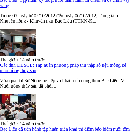
Bạc Liêu: Tập huấn kỹ thuật nuôi thâm canh cá chẽm và cá chim vây
vàng
Trong 05 ngày từ 02/10/2012 đến ngày 06/10/2012, Trung tâm
Khuyến nông - Khuyến ngư Bạc Liêu (TTKN-K...
Thế giới
•
14 năm trước
Các tỉnh ĐBSCL: Tập huấn phương pháp thu thập số liệu thống kê
nuôi trồng thủy sản
Vừa qua, tại Sở Nông nghiệp và Phát triển nông thôn Bạc Liêu, Vụ
Nuôi trồng thủy sản đã phối...
Thế giới
•
14 năm trước
Bạc Liêu đã tiến hành tập huấn triển khai thí điểm bảo hiểm nuôi tôm