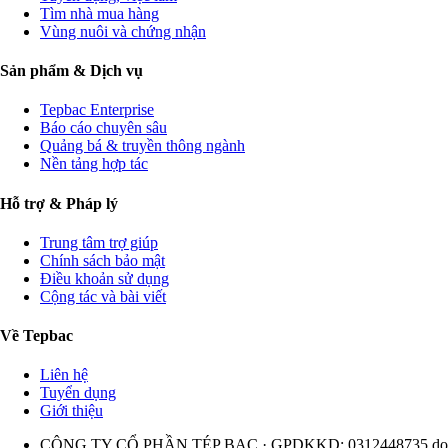
Tìm nhà mua hàng
Vùng nuôi và chứng nhận
Sản phẩm & Dịch vụ
Tepbac Enterprise
Báo cáo chuyên sâu
Quảng bá & truyền thông ngành
Nền tảng hợp tác
Hỗ trợ & Pháp lý
Trung tâm trợ giúp
Chính sách bảo mật
Điều khoản sử dụng
Cộng tác và bài viết
Về Tepbac
Liên hệ
Tuyển dụng
Giới thiệu
CÔNG TY CỔ PHẦN TÉP BẠC · GPDKKD: 0312448735 do