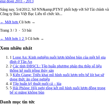
giai đoạn 2011 - 2013
Sáng nay, 5/4/2012, Sở NN&amp;PTNT phối hợp với Sở Tài chính và
Công ty Bảo Việt Bạc Liêu tổ chức kh...
← Mới hơn
Cũ hơn →
Trang
3
/
3
·
53
bài
← Mới hơn
1
2
3
Cũ hơn →
Xem nhiều nhất
1
Long An: Kinh nghiệm nuôi lươn không bùn của một hộ gia
đình ở Tân An
2
Các tỉnh ĐBSCL: Tập huấn phương pháp thu thập số liệu
thống kê nuôi trồng thủy sản
3
Kiên Giang: Triển khai mô hình nuôi lươn trên bể lót bạt sử
dụng thức ăn công nghiệp
4
Tập huấn kỹ thuật nuôi cá – lúa
5
Hải Phòng: Hội nghị tổng kết mô hình nuôi lươn đồng trong
bể xi măng không bùn
Danh mục tin tức