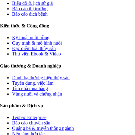
Biểu đồ & lịch sử giá
Báo cáo thị trường
Báo cáo dịch bệnh
Kiến thức & Cộng đồng
Kỹ thuật nuôi trồng
Quy trình & mô hình nuôi
Đặc điểm loài thủy sản
Thư viện Ebook & Video
Giao thương & Doanh nghiệp
Danh bạ thương hiệu thủy sản
Tuyển dụng, việc làm
Tìm nhà mua hàng
Vùng nuôi và chứng nhận
Sản phẩm & Dịch vụ
Tepbac Enterprise
Báo cáo chuyên sâu
Quảng bá & truyền thông ngành
Nền tảng hợp tác