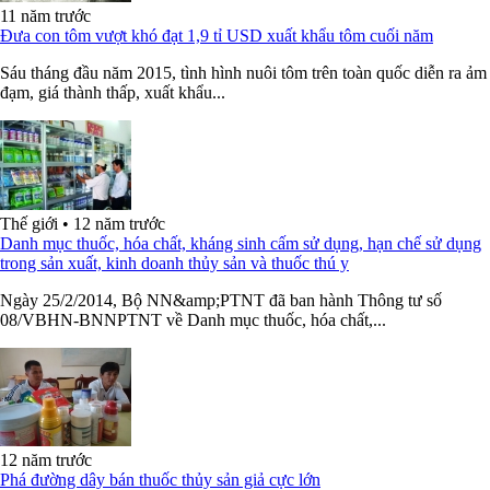
11 năm trước
Đưa con tôm vượt khó đạt 1,9 tỉ USD xuất khẩu tôm cuối năm
Sáu tháng đầu năm 2015, tình hình nuôi tôm trên toàn quốc diễn ra ảm
đạm, giá thành thấp, xuất khẩu...
Thế giới
•
12 năm trước
Danh mục thuốc, hóa chất, kháng sinh cấm sử dụng, hạn chế sử dụng
trong sản xuất, kinh doanh thủy sản và thuốc thú y
Ngày 25/2/2014, Bộ NN&amp;PTNT đã ban hành Thông tư số
08/VBHN-BNNPTNT về Danh mục thuốc, hóa chất,...
12 năm trước
Phá đường dây bán thuốc thủy sản giả cực lớn