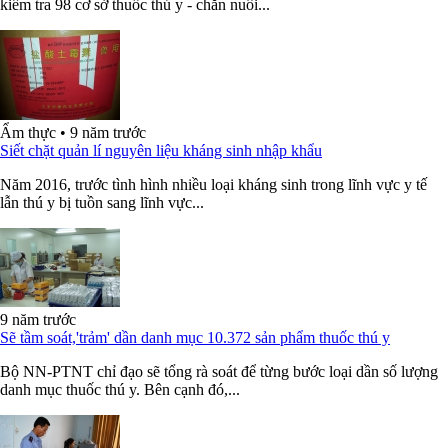
kiểm tra 98 cơ sở thuốc thú y - chăn nuôi...
Ẩm thực
•
9 năm trước
Siết chặt quản lí nguyên liệu kháng sinh nhập khẩu
Năm 2016, trước tình hình nhiều loại kháng sinh trong lĩnh vực y tế
lẫn thú y bị tuồn sang lĩnh vực...
9 năm trước
Sẽ tầm soát,'trảm' dần danh mục 10.372 sản phẩm thuốc thú y
Bộ NN-PTNT chỉ đạo sẽ tổng rà soát để từng bước loại dần số lượng
danh mục thuốc thú y. Bên cạnh đó,...