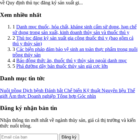
về Quy định thủ tục đăng ký sản xuất gi...
Xem nhiều nhất
1
Danh mục thuốc, hóa chất, kháng sinh cấm sử dụng, hạn chế
sử dụng trong sản xuất, kinh doanh thủy sản và thuốc thú y
2
Thủ tục đăng ký sản xuất gia công thuốc thú y (bao gồm cả
thú y thủy sản)
3
Các biện pháp đảm bảo vệ sinh an toàn thực phẩm trong nuôi
trồng thủy sản
4
Báo động thức ăn, thuốc thú y thủy sản ngoài danh mục
5
Phá đường dây bán thuốc thủy sản giả cực lớn
Danh mục tin tức
Nuôi trồng
Dịch bệnh
Đánh bắt
Chế biến
Kỹ thuật
Nguyên liệu
Thế
giới
Ẩm thực
Doanh nghiệp
Tổng hợp
Góc nhìn
Đăng ký nhận bản tin
Nhận thông tin mới nhất về ngành thủy sản, giá cả thị trường và kiến
thức nuôi trồng.
Đăng ký