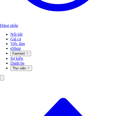
Đăng nhập
Nổi bật
Giá cả
Việc làm
eShop
Farmext
Sự kiện
Danh bạ
Thư viện