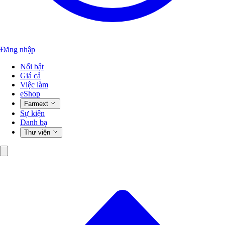
Đăng nhập
Nổi bật
Giá cả
Việc làm
eShop
Farmext
Sự kiện
Danh bạ
Thư viện