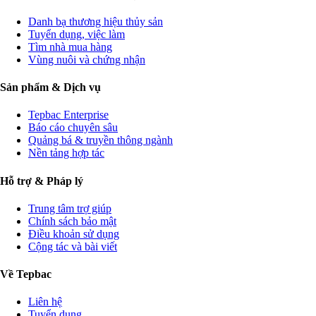
Danh bạ thương hiệu thủy sản
Tuyển dụng, việc làm
Tìm nhà mua hàng
Vùng nuôi và chứng nhận
Sản phẩm & Dịch vụ
Tepbac Enterprise
Báo cáo chuyên sâu
Quảng bá & truyền thông ngành
Nền tảng hợp tác
Hỗ trợ & Pháp lý
Trung tâm trợ giúp
Chính sách bảo mật
Điều khoản sử dụng
Cộng tác và bài viết
Về Tepbac
Liên hệ
Tuyển dụng