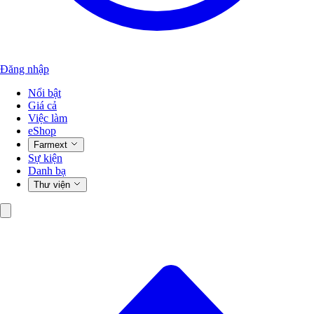
Đăng nhập
Nổi bật
Giá cả
Việc làm
eShop
Farmext
Sự kiện
Danh bạ
Thư viện