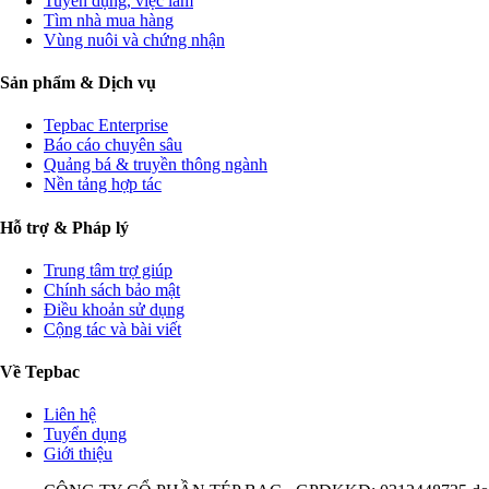
Tuyển dụng, việc làm
Tìm nhà mua hàng
Vùng nuôi và chứng nhận
Sản phẩm & Dịch vụ
Tepbac Enterprise
Báo cáo chuyên sâu
Quảng bá & truyền thông ngành
Nền tảng hợp tác
Hỗ trợ & Pháp lý
Trung tâm trợ giúp
Chính sách bảo mật
Điều khoản sử dụng
Cộng tác và bài viết
Về Tepbac
Liên hệ
Tuyển dụng
Giới thiệu