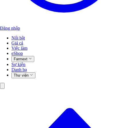
Đăng nhập
Nổi bật
Giá cả
Việc làm
eShop
Farmext
Sự kiện
Danh bạ
Thư viện