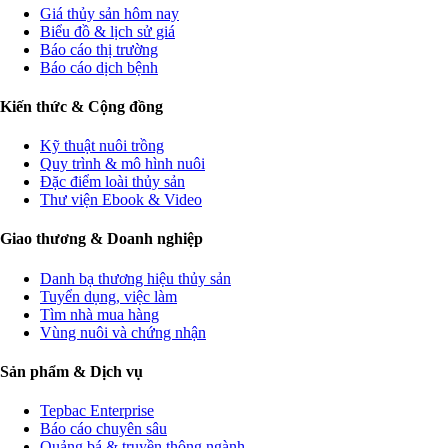
Giá thủy sản hôm nay
Biểu đồ & lịch sử giá
Báo cáo thị trường
Báo cáo dịch bệnh
Kiến thức & Cộng đồng
Kỹ thuật nuôi trồng
Quy trình & mô hình nuôi
Đặc điểm loài thủy sản
Thư viện Ebook & Video
Giao thương & Doanh nghiệp
Danh bạ thương hiệu thủy sản
Tuyển dụng, việc làm
Tìm nhà mua hàng
Vùng nuôi và chứng nhận
Sản phẩm & Dịch vụ
Tepbac Enterprise
Báo cáo chuyên sâu
Quảng bá & truyền thông ngành