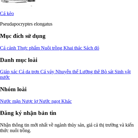
Cá kèo
Pseudapocryptes elongatus
Mục đích sử dụng
Cá cảnh
Thực phẩm
Nuôi trồng
Khai thác
Sách đỏ
Danh mục loài
Giáp xác
Cá da trơn
Cá vảy
Nhuyễn thể
Lưỡng thê
Bò sát
Sinh vật
nước
Nhóm loài
Nước mặn
Nược lợ
Nước ngọt
Khác
Đăng ký nhận bản tin
Nhận thông tin mới nhất về ngành thủy sản, giá cả thị trường và kiến
thức nuôi trồng.