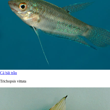
Cá bãi trầu
Trichopsis vittata