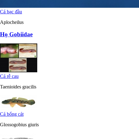
Cá bạc đầu
Aplocheilus
Họ Gobiidae
Cá rễ cau
Taenioides gracilis
Cá bống cát
Glossogobius giuris