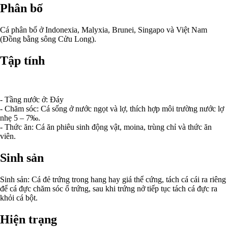
Phân bố
Cá phân bố ở Indonexia, Malyxia, Brunei, Singapo và Việt Nam
(Đồng bằng sông Cửu Long).
Tập tính
- Tầng nước ở: Đáy
- Chăm sóc: Cá sống ở nước ngọt và lợ, thích hợp môi trường nước lợ
nhẹ 5 – 7‰.
- Thức ăn: Cá ăn phiêu sinh động vật, moina, trùng chỉ và thức ăn
viên.
Sinh sản
Sinh sản: Cá đẻ trứng trong hang hay giá thể cứng, tách cá cái ra riêng
để cá đực chăm sóc ổ trứng, sau khi trứng nở tiếp tục tách cá đực ra
khỏi cá bột.
Hiện trạng