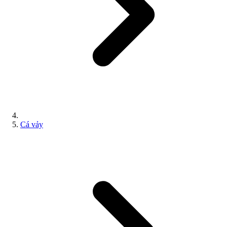
Cá vảy