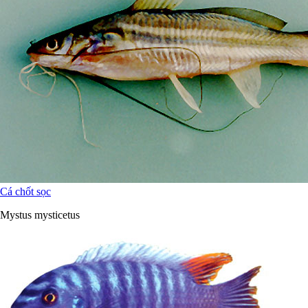
Cá chốt sọc
Mystus mysticetus