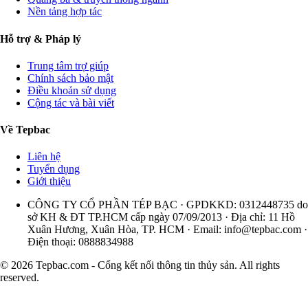
Nền tảng hợp tác
Hỗ trợ & Pháp lý
Trung tâm trợ giúp
Chính sách bảo mật
Điều khoản sử dụng
Cộng tác và bài viết
Về Tepbac
Liên hệ
Tuyển dụng
Giới thiệu
CÔNG TY CỔ PHẦN TÉP BẠC · GPDKKD: 0312448735 do
sở KH & ĐT TP.HCM cấp ngày 07/09/2013 · Địa chỉ: 11 Hồ
Xuân Hương, Xuân Hòa, TP. HCM · Email:
info@tepbac.com
·
Điện thoại: 0888834988
© 2026 Tepbac.com - Cổng kết nối thông tin thủy sản. All rights
reserved.